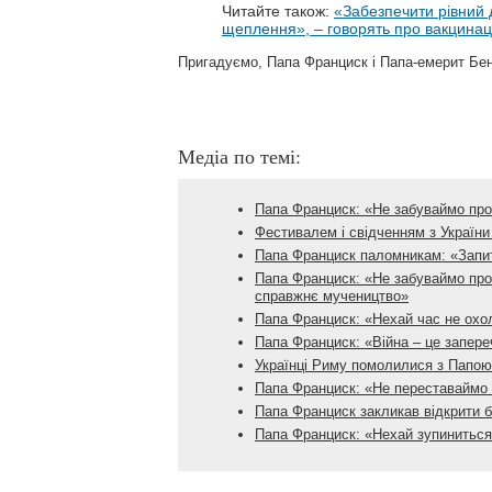
Читайте також:
«Забезпечити рівний 
щеплення», – говорять про вакцинац
Пригадуємо, Папа Франциск і Папа-емерит Бе
Медіа по темі:
Папа Франциск: «Не забуваймо про
Фестивалем і свідченням з України
Папа Франциск паломникам: «Запит
Папа Франциск: «Не забуваймо про
справжнє мучеництво»
Папа Франциск: «Нехай час не охол
Папа Франциск: «Війна – це запер
Українці Риму помолилися з Папою 
Папа Франциск: «Не переставаймо 
Папа Франциск закликав відкрити б
Папа Франциск: «Нехай зупиниться