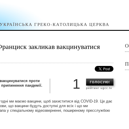
УКРАЇНСЬКА ГРЕКО-КАТОЛИЦЬКА ЦЕРКВА
 Франциск закликав вакцинуватися
О
П
1
вакцинуватися проти
ГОЛОСУЮ!
а припинення пандемії.
рейтинг ugcc.tv
годні ми маємо вакцини, щоб захиститися від COVID-19. Це дає
ови, що вакцини будуть доступні для всіх і що ми
Папа у спеціальному відеозверненні, поширеному пресслужбою