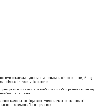
нтними органами, і допомогти щепитись більшості людей – це
е, рідних і друзів, усіх народів.
цинація – це простий, але глибокий спосіб сприяння спільному
о найбільш вразливих.
й внесок маленькою піщинкою, маленьким жестом любові…
нього», – закликав Папа Франциск.