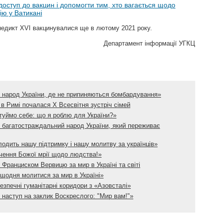
доступ до вакцин і допомогти тим, хто вагається щодо
ію у Ватикані
недикт XVI вакцинувалися ще в лютому 2021 року.
Департамент інформації УГКЦ
 народ України, де не припиняються бомбардування»
 в Римі почалася Х Всесвітня зустріч сімей
уймо себе: що я роблю для України?»
 багатостраждальний народ України, який переживає
одить нашу підтримку і нашу молитву за українців»
ечення Божої мрії щодо людства!»
Франциском Вервицю за мир в Україні та світі
щодня молитися за мир в Україні»
езпечні гуманітарні коридори з «Азовсталі»
 наступ на заклик Воскреслого: "Мир вам!"»