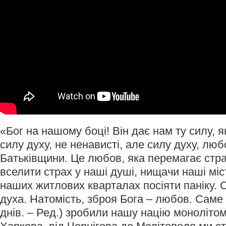
«Бог на нашому боці! Він дає нам ту силу, я
силу духу, не ненависті, але силу духу, люб
Батьківщини. Це любов, яка перемагає стра
вселити страх у наші душі, нищачи наші міс
наших житлових кварталах посіяти паніку. С
духа. Натомість, зброя Бога – любов. Саме ц
днів. – Ред.) зробили нашу націю монолітом