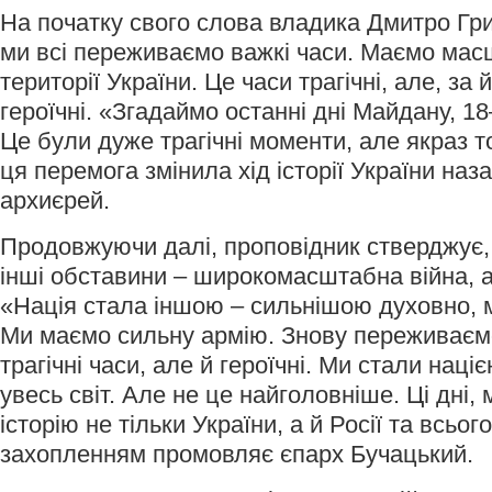
На початку свого слова владика Дмитро Гр
ми всі переживаємо важкі часи. Маємо масш
території України. Це часи трагічні, але, за
героїчні. «Згадаймо останні дні Майдану, 1
Це були дуже трагічні моменти, але якраз то
ця перемога змінила хід історії України на
архиєрей.
Продовжуючи далі, проповідник стверджує, 
інші обставини – широкомасштабна війна, а
«Нація стала іншою – сильнішою духовно, м
Ми маємо сильну армію. Знову переживаємо
трагічні часи, але й героїчні. Ми стали наці
увесь світ. Але не це найголовніше. Ці дні,
історію не тільки України, а й Росії та всього 
захопленням промовляє єпарх Бучацький.