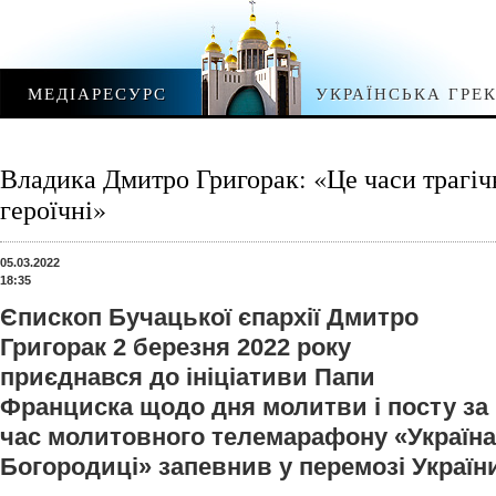
МЕДІАРЕСУРС
УКРАЇНСЬКА ГРЕ
Владика Дмитро Григорак: «Це часи трагічн
героїчні»
05.03.2022
18:35
Єпископ Бучацької єпархії Дмитро
Григорак 2 березня 2022 року
приєднався до ініціативи Папи
Франциска щодо дня молитви і посту за м
час молитовного телемарафону «Україна
Богородиці» запевнив у перемозі України 