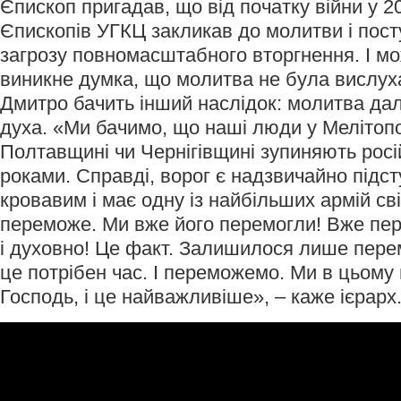
Єпископ пригадав, що від початку війни у 
Єпископів УГКЦ закликав до молитви і пост
загрозу повномасштабного вторгнення. І мо
виникне думка, що молитва не була вислух
Дмитро бачить інший наслідок: молитва да
духа. «Ми бачимо, що наші люди у Мелітопо
Полтавщині чи Чернігівщині зупиняють росі
роками. Справді, ворог є надзвичайно підс
кровавим і має одну із найбільших армій сві
переможе. Ми вже його перемогли! Вже пе
і духовно! Це факт. Залишилося лише пере
це потрібен час. І переможемо. Ми в цьому 
Господь, і це найважливіше», – каже ієрарх