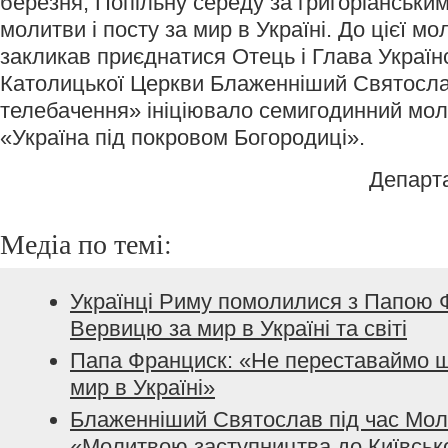
березня, Попільну середу за григоріанськ
молитви і посту за мир в Україні. До цієї мо
закликав приєднатися Отець і Глава Українс
Католицької Церкви Блаженніший Святосл
телебачення» ініціювало семигодинний мо
«Україна під покровом Богородиці».
Департ
Медіа по темі:
Українці Риму помолилися з Папою
Вервицю за мир в Україні та світі
Папа Франциск: «Не переставаймо 
мир в Україні»
Блаженніший Святослав під час Мол
«Молитвою заступництва до Київськ