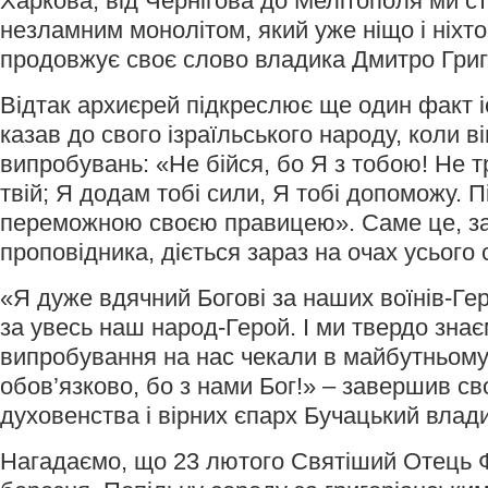
Харкова, від Чернігова до Мелітополя ми с
незламним монолітом, який уже ніщо і ніхто 
продовжує своє слово владика Дмитро Григ
Відтак архиєрей підкреслює ще один факт іс
казав до свого ізраїльського народу, коли в
випробувань: «Не бійся, бо Я з тобою! Не т
твій; Я додам тобі сили, Я тобі допоможу. 
переможною своєю правицею». Саме це, з
проповідника, діється зараз на очах усього с
«Я дуже вдячний Богові за наших воїнів-Гер
за увесь наш народ-Герой. І ми твердо знаєм
випробування на нас чекали в майбутньому
обов’язково, бо з нами Бог!» – завершив с
духовенства і вірних єпарх Бучацький влад
Нагадаємо, що 23 лютого Святіший Отець 