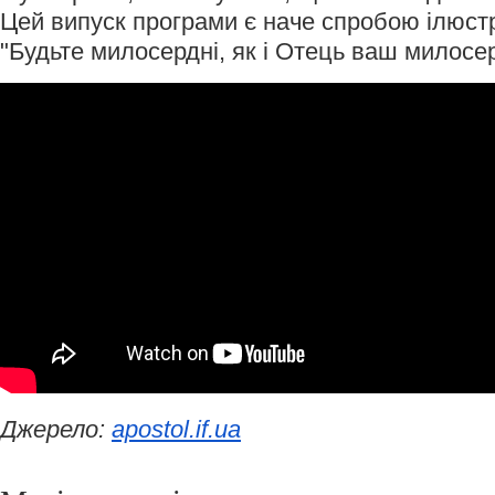
Цей випуск програми є наче спробою ілюстр
"Будьте милосердні, як і Отець ваш милосерд
Джерело:
apostol.if.ua