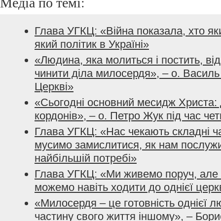
Медіа по темі:
Глава УГКЦ: «Війна показала, хто як
який політик в Україні»
«Людина, яка молиться і постить, ві
чинити діла милосердя», – о. Василь
Церкві»
«Сьогодні основний месидж Христа:
кордонів», – о. Петро Жук під час че
Глава УГКЦ: «Нас чекають складні ча
мусимо замислитися, як нам послужит
найбільшій потребі»
Глава УГКЦ: «Ми живемо поруч, але 
можемо навіть ходити до однієї церк
«Милосердя – це готовність однієї л
частину свого життя іншому», – Бори