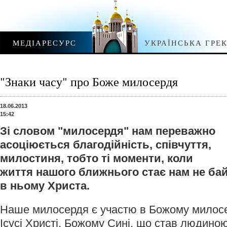
МЕДІАРЕСУРС
УКРАЇНСЬКА ГРЕ
"Знаки часу" про Боже милосердя
18.06.2013
15:42
Зі словом "милосердя" нам переважно
асоціюється благодійність, співчуття,
милостиня, тобто ті моменти, коли
життя нашого ближнього стає нам не ба
в ньому Христа.
Наше милосердя є участю в Божому милосе
Ісусі Христі, Божому Сині, що став людиною