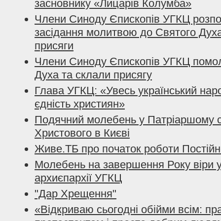
засновнику «Лицарів Колумба»
Члени Синоду Єпископів УГКЦ розпо
засідання молитвою до Святого Дух
присяги
Члени Синоду Єпископів УГКЦ помо
Духа та склали присягу
Глава УГКЦ: «Увесь український нар
єдність християн»
Подячний молебень у Патріаршому с
Христового в Києві
Живе.ТБ про початок роботи Постій
Молебень на завершення Року віри у
архиєпархії УГКЦ
"Дар Хрещення"
«Відкриваю сьогодні обійми всім: п