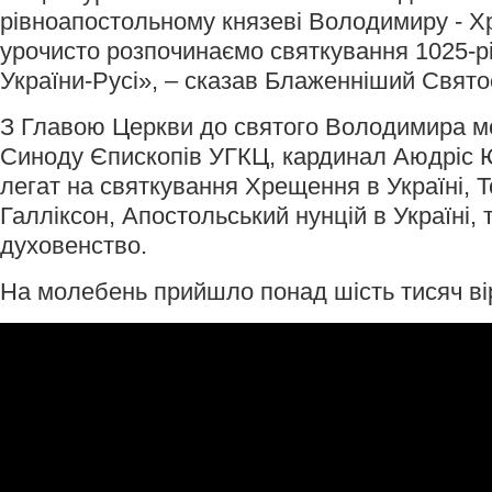
рівноапостольному князеві Володимиру - Х
урочисто розпочинаємо святкування 1025-
України-Русі», – сказав Блаженніший Святос
З Главою Церкви до святого Володимира м
Синоду Єпископів УГКЦ, кардинал Аюдріс Ю
легат на святкування Хрещення в Україні, 
Галліксон, Апостольський нунцій в Україні,
духовенство.
На молебень прийшло понад шість тисяч ві