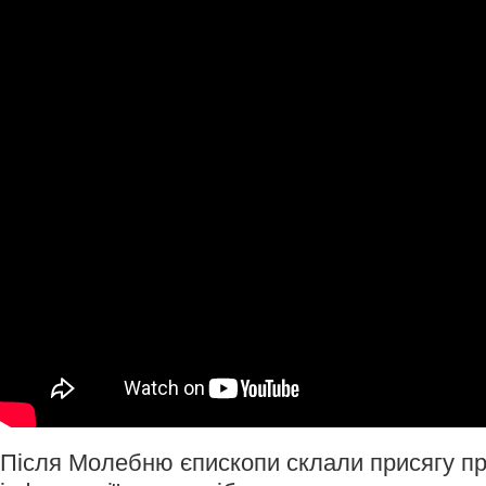
Після Молебню єпископи склали присягу п