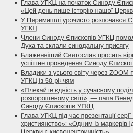
Глава УГКЦ на початок Синоду Єпис
«Цей день пише історію нашої Церкв
У Перемишлі урочисто розпочався С
УГКЦ
Члени Синоду Єпископів УГКЦ помо
Духа та склали синодальну присягу
Блаженніший Святослав просить вір
успішне проведення Синоду Єпископ
Владики з усього світу через ZOOM 
УГКЦ із 50-річчям
«Плекайте єдність у сучасному поді
розпорошеному світі», — папа Венед
Синоду Єпископів УГКЦ
Глава УГКЦ під час презентації серії
християнство»: «Одним із маркерів і
Церкви є києвоцентричність»