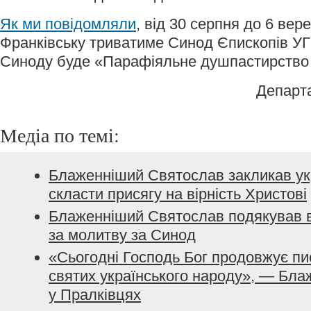
Як ми повідомляли
, від 30 серпня до 6 вер
Франківську триватиме Синод Єпископів У
Синоду буде «Парафіяльне душпастирство і
Департ
Медіа по темі:
Блаженніший Святослав закликав ук
скласти присягу на вірність Христові
Блаженніший Святослав подякував ві
за молитву за Синод
«Сьогодні Господь Бог продовжує пис
святих українського народу», — Бл
у Пралківцях