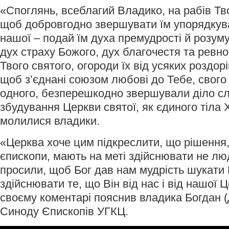
«Споглянь, всеблагий Владико, на рабів Тво
щоб добровгодно звершувати їм упорядкув
нашої – подай їм духа премудрості й розуму,
дух страху Божого, дух благочестя та ревнос
Твого святого, огороди їх від усяких роздорів
щоб з’єднані союзом любові до Тебе, свого
одного, безперешкодно звершували діло сл
збудування Церкви святої, як єдиного тіла 
молилися владики.
«Церква хоче цим підкреслити, що рішення,
єпископи, мають на меті здійснювати не люд
просили, щоб Бог дав нам мудрість шукати 
здійснювати те, що Він від нас і від нашої Ц
своєму коментарі пояснив владика Богдан 
Синоду Єпископів УГКЦ.