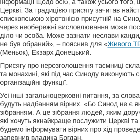
інформації щодо осіб, а також усього того
Церкві. За традицією присягу зачитав найс
єпископською хіротонією присутній на Сино
через необережні висловлювання може пос
діло чи особа. Може зазнати неслави канди
не був обраний», – пояснив для «
Живого.Т
(Меньок), Екзарх Донецький.
Присягу про нерозголошення таємниці скл
та монахині, які під час Синоду виконують с
організаційні функції.
Усі інші загальноцерковні питання, за сло
будуть надбанням вірних. «Бо Синод не є 
зібранням. А це зібрання людей, яким доруч
які хочуть якнайкраще послужити Церкві та
будемо інформувати вірних про хід провед
запевнив владика Богдан.