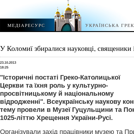
МЕДІАРЕСУРС
УКРАЇНСЬКА ГРЕ
У Коломиї збиралися науковці, священики 
23.10.2013
18:25
"Історичні постаті Греко-Католицької
Церкви та їхня роль у культурно-
просвітницькому й національному
відродженні". Всеукраїнську наукову ко
тему провели в Музеї Гуцульщини та Пок
1025-літтю Хрещення України-Русі.
Організували захід працівники музею та Пр