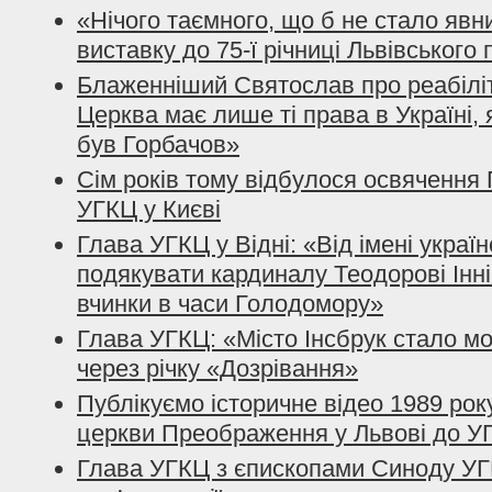
«Нічого таємного, що б не стало явни
виставку до 75-ї річниці Львівського
Блаженніший Святослав про реабіл
Церква має лише ті права в Україні, 
був Горбачов»
Сім років тому відбулося освячення
УГКЦ у Києві
Глава УГКЦ у Відні: «Від імені украї
подякувати кардиналу Теодорові Інніц
вчинки в часи Голодомору»
Глава УГКЦ: «Місто Інсбрук стало м
через річку «Дозрівання»
Публікуємо історичне відео 1989 ро
церкви Преображення у Львові до У
Глава УГКЦ з єпископами Синоду УГ