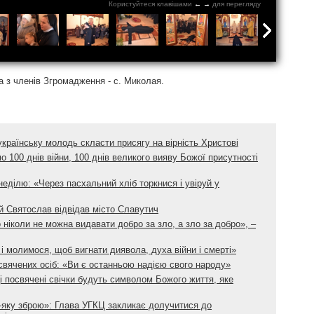
Користуйтеся клавішами
←
→
для перегляду
а з членів Згромадження - с. Миколая.
раїнську молодь скласти присягу на вірність Христові
 100 днів війни, 100 днів великого вияву Божої присутності
ділю: «Через пасхальний хліб торкнися і увіруй у
й Святослав відвідав місто Славутич
що ніколи не можна видавати добро за зло, а зло за добро», –
і молимося, щоб вигнати диявола, духа війни і смерті»
вячених осіб: «Ви є останньою надією свого народу»
і посвячені свічки будуть символом Божого життя, яке
-яку зброю»: Глава УГКЦ закликає долучитися до