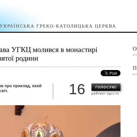
УКРАЇНСЬКА ГРЕКО-КАТОЛИЦЬКА ЦЕРКВА
ава УГКЦ молився в монастирі
О
ятої родини
П
16
ив про приклад, який
ГОЛОСУЮ!
віт.
рейтинг ugcc.tv