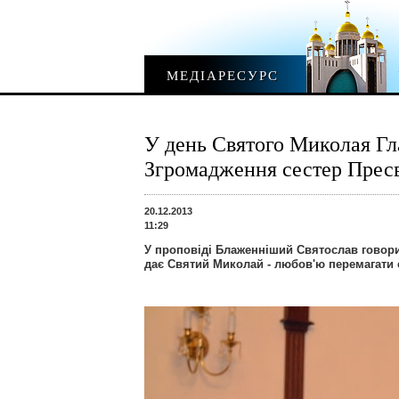
МЕДІАРЕСУРС
У день Святого Миколая Гл
Згромадження сестер Пресв
20.12.2013
11:29
У проповіді Блаженніший Святослав говор
дає Святий Миколай - любов'ю перемагати с