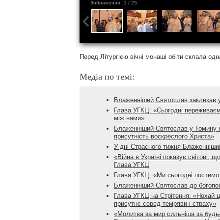
Зображення
1
/ 25
Перед Літургією вічні монаші обіти склала одн
Медіа по темі:
Блаженніший Святослав закликав ук
Глава УГКЦ: «Сьогодні переживаємо
між нами»
Блаженніший Святослав у Томину не
присутність воскреслого Христа»
У дні Страсного тижня Блаженніши
«Війна в Україні показує світові, 
Глава УГКЦ
Глава УГКЦ: «Ми сьогодні постимо 
Блаженніший Святослав до богопос
Глава УГКЦ на Стрітення: «Нехай ц
присутнє серед темряви і страху»
«Молитва за мир сильніша за будь