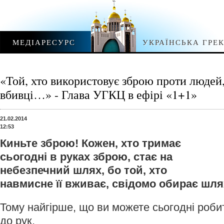
МЕДІАРЕСУРС
УКРАЇНСЬКА ГРЕ
«Той, хто використовує зброю проти людей
вбивці…» - Глава УГКЦ в ефірі «1+1»
21.02.2014
12:53
Киньте зброю! Кожен, хто тримає
сьогодні в руках зброю, стає на
небезпечний шлях, бо той, хто
навмисне її вживає, свідомо обирає шля
Тому найгірше, що ви можете сьогодні роби
до рук.