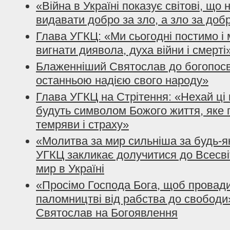
«Війна в Україні показує світові, що
видавати добро за зло, а зло за доб
Глава УГКЦ: «Ми сьогодні постимо і
вигнати диявола, духа війни і смерті
Блаженніший Святослав до богопосвя
останньою надією свого народу»
Глава УГКЦ на Стрітення: «Нехай ці 
будуть символом Божого життя, яке 
темряви і страху»
«Молитва за мир сильніша за будь-я
УГКЦ закликає долучитися до Всесві
мир в Україні
«Просімо Господа Бога, щоб провади
паломництві від рабства до свободи
Святослав на Богоявлення