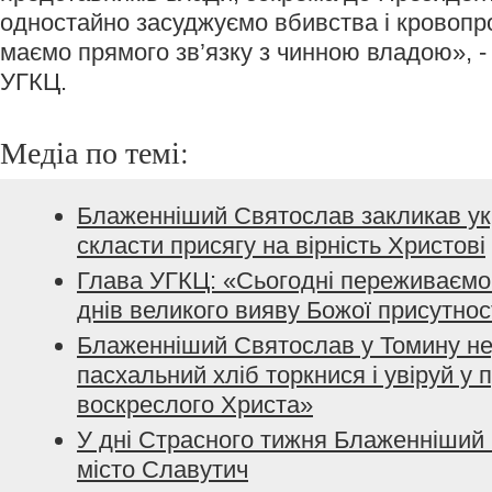
одностайно засуджуємо вбивства і кровопр
маємо прямого зв’язку з чинною владою», -
УГКЦ.
Медіа по темі:
Блаженніший Святослав закликав ук
скласти присягу на вірність Христові
Глава УГКЦ: «Сьогодні переживаємо 
днів великого вияву Божої присутнос
Блаженніший Святослав у Томину не
пасхальний хліб торкнися і увіруй у 
воскреслого Христа»
У дні Страсного тижня Блаженніший 
місто Славутич