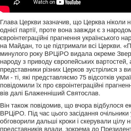
Глава Церкви зазначив, що Церква ніколи н
однієї партії, проте вона завжди є з народ
євроінтеграційні прагнення українського на
на Майдан, то це підтримали всі Церкви. «П
минулого року ВРЦіРО видала окреме Звер
народу з приводу європейських вартостей, а
представники різних Церков зустрілися з 
Ми - ті, які представляємо 75 відсотків укра
повідомили їх про євроінтеграційні прагнен
вів далі Блаженніший Святослав.
Він також повідомив, що вчора відбулося е
ВРЦіРО. Під час цього засідання очільники
обговорили дальші кроки і скерували цілу н
представників влади, зокрема до Президент