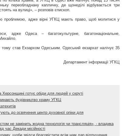
ь по кілька храмів, а УГКЦ в Одесі вже налічує понад 13 тисяч
ньку переобладнану капличку, де щонеділі відбувається три
тоять на вулиці», – розповів єпископ.
єю проблемою, адже вірні УГКЦ мають право, щоб молитися у
и, адже Одеса – багатокультурне, багатонаціональне,
 Михайло.
у тому став Екзархом Одеським. Одеський екзархат налічує 35
Департамент інформації УГКЦ
 Херсонщині готує обіди для людей у скруті
очинають будівництво храму УГКЦ
атехитів
отують до освячення центр духовної опіки для
стом не замінить жодна технологія чи трансляція», - владика
ід час Декади місійності
храму, щоби звідси благовістити всім нам дар відпущення