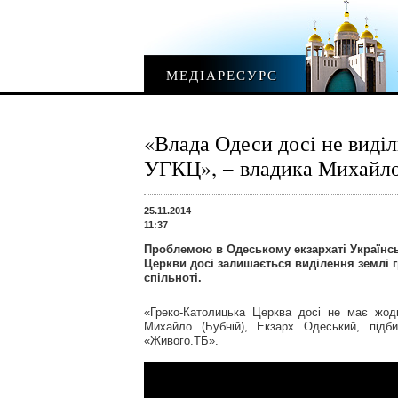
МЕДІАРЕСУРС
«Влада Одеси досі не виділ
УГКЦ», − владика Михайло
25.11.2014
11:37
Проблемою в Одеському екзархаті Українсь
Церкви досі залишається виділення землі 
спільноті.
«Греко-Католицька Церква досі не має жод
Михайло (Бубній), Екзарх Одеський, підб
«Живого.ТБ».