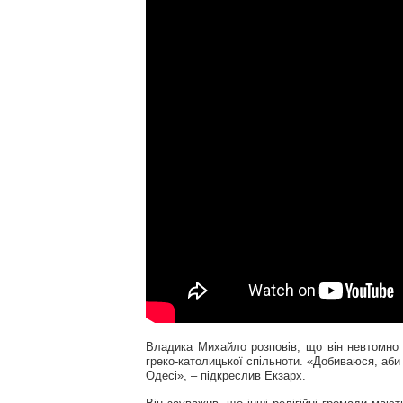
Владика Михайло розповів, що він невтомно 
греко-католицької спільноти. «Добиваюся, аби
Одесі», – підкреслив Екзарх.