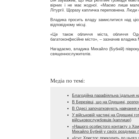
Він зауважив, що інші релігійні громади мают
вірних і не має жодної. «Маємо лише мале
Літургії. Щоразу капличка переповнена. Люди с
Владика просить владу замислитися над ці
відповідному місці.
«Це також обличчя міста, обличчя Одес
багатоконфесійне місто», – зазначив владика
Нагадаємо, владика Михайло (Бубній) піврок
священнослужителів.
Медіа по темі:
Благодійна парафіяльна їдальня на
В Березівці, що на Одещині, розп
В Одесі започатковують навчання к
У військовій частині на Одещині г
військовослужбовців (каплицю)
«Нашого особистого контакту з Хри
Михайло Бубній у своїх роздумах п
«Ісус Христос приходить до цього 