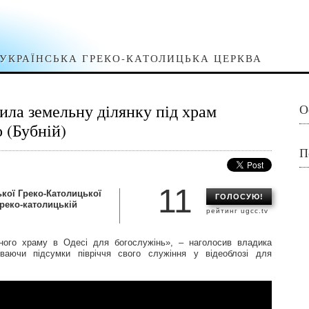
УКРАЇНСЬКА ГРЕКО-КАТОЛИЦЬКА ЦЕРКВА
ила земельну ділянку під храм
О
 (Бубній)
П
11
кої Греко-Католицької
ГОЛОСУЮ!
греко-католицькій
рейтинг ugcc.tv
ного храму в Одесі для богослужінь», – наголосив владика
иваючи підсумки півріччя свого служіння у відеоблозі для