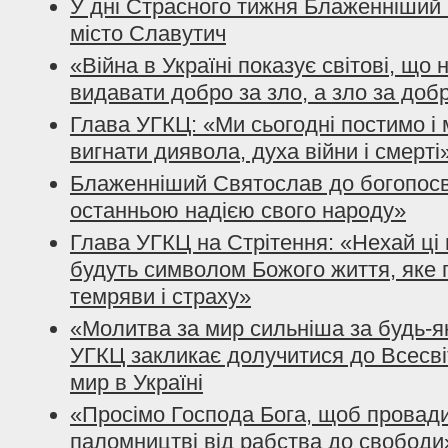
У дні Страсного тижня Блаженніший 
місто Славутич
«Війна в Україні показує світові, що
видавати добро за зло, а зло за доб
Глава УГКЦ: «Ми сьогодні постимо і
вигнати диявола, духа війни і смерті
Блаженніший Святослав до богопосвя
останньою надією свого народу»
Глава УГКЦ на Стрітення: «Нехай ці 
будуть символом Божого життя, яке 
темряви і страху»
«Молитва за мир сильніша за будь-я
УГКЦ закликає долучитися до Всесві
мир в Україні
«Просімо Господа Бога, щоб провади
паломництві від рабства до свободи