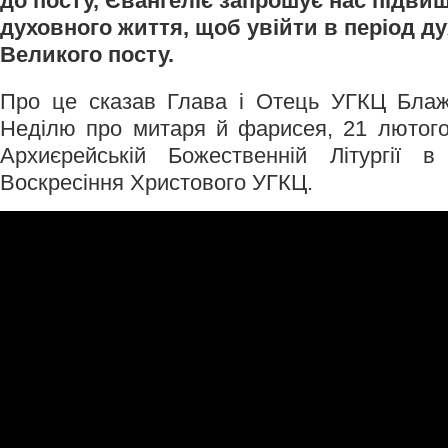
до посту, Євангеліє запрошує нас підви
духовного життя, щоб увійти в період ду
Великого посту.
Про це сказав Глава і Отець УГКЦ Бла
Неділю про митаря й фарисея, 21 лютого,
Архиєрейській Божественній Літургії 
Воскресіння Христового УГКЦ.