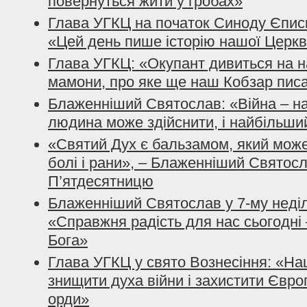
повернуться жити у гробах»
Глава УГКЦ на початок Синоду Єпис
«Цей день пише історію нашої Церкв
Глава УГКЦ: «Окупант дивиться на 
мамони, про яке ще наш Кобзар пис
Блаженніший Святослав: «Війна – на
людина може здійснити, і найбільши
«Святий Дух є бальзамом, який може
болі і рани», – Блаженніший Святос
П’ятдесятницю
Блаженніший Святослав у 7-му неділ
«Справжня радість для нас сьогодні 
Бога»
Глава УГКЦ у свято Вознесіння: «Н
знищити духа війни і захистити Європ
орди»