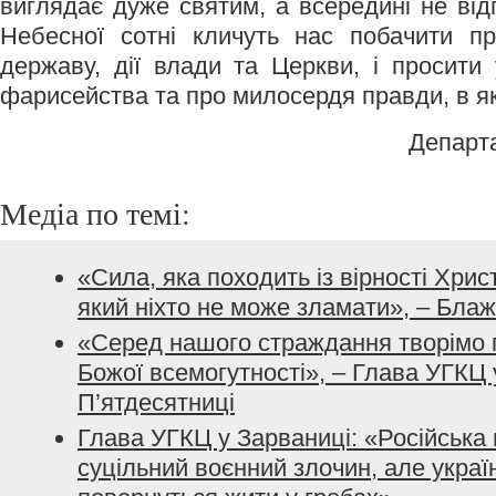
виглядає дуже святим, а всередині не відп
Небесної сотні кличуть нас побачити п
державу, дії влади та Церкви, і просити 
фарисейства та про милосердя правди, в як
Департ
Медіа по темі:
«Сила, яка походить із вірності Хрис
який ніхто не може зламати», – Бла
«Серед нашого страждання творімо 
Божої всемогутності», – Глава УГКЦ 
П’ятдесятниці
Глава УГКЦ у Зарваниці: «Російська в
суцільний воєнний злочин, але україн