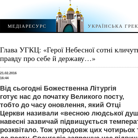
МЕДІАРЕСУРС
УКРАЇНСЬКА ГРЕ
Глава УГКЦ: «Герої Небесної сотні кличут
правду про себе й державу…»
21.02.2016
16:44
Від сьогодні Божественна Літургія
готує нас до початку Великого посту,
тобто до часу оновлення, який Отці
Церкви називали «весною людської душі
навесні зазвичай підвищується темпера
розквітало. Тож упродовж цих чотирьох т