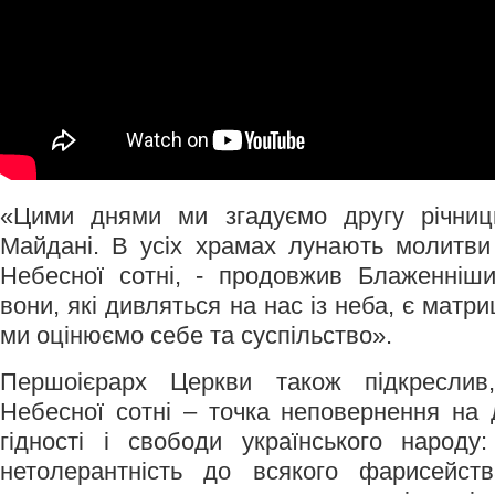
«Цими днями ми згадуємо другу річниц
Майдані. В усіх храмах лунають молитви
Небесної сотні, - продовжив Блаженніш
вони, які дивляться на нас із неба, є матр
ми оцінюємо себе та суспільство».
Першоієрарх Церкви також підкресли
Небесної сотні – точка неповернення на 
гідності і свободи українського народу
нетолерантність до всякого фарисейст