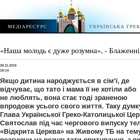
МЕДІАРЕСУРС
УКРАЇНСЬКА ГРЕ
«Наша молодь є дуже розумна», - Блаженн
28.11.2016
18:14
Якщо дитина народжується в сім’ї, де
відчуває, що тато і мама її не хотіли або
не люблять, вона стає тоді зраненою
впродовж усього свого життя. Таку думк
Глава Української Греко-Католицької Ц
Святослав під час чергового випуску те
«Відкрита Церква» на Живому ТБ на тем
реагуючи на результати опитування, з 