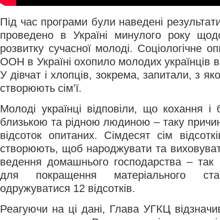
Під час програми були наведені результат
проведено в Україні минулого року щодо
розвитку сучасної молоді. Соціологічне о
ООН в Україні охопило молодих українців ві
У дівчат і хлопців, зокрема, запитали, з я
створюють сім’ї.
Молоді українці відповіли, що кохання і
близькою та рідною людиною – таку причи
відсоток опитаних. Сімдесят сім відсоткі
створюють, щоб народжувати та виховувати
ведення домашнього господарства – так в
для покращення матеріального ста
одружуватися 12 відсотків.
Реагуючи на ці дані, Глава УГКЦ відзнач