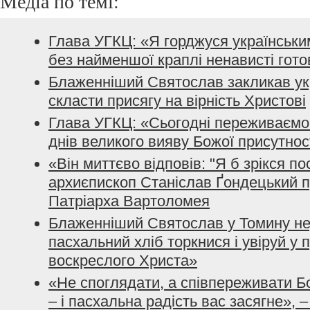
Медіа по темі:
Глава УГКЦ: «Я горджуся українським
без найменшої краплі ненависті гото
Блаженніший Святослав закликав ук
скласти присягу на вірність Христові
Глава УГКЦ: «Сьогодні переживаємо 
днів великого вияву Божої присутнос
«Він миттєво відповів: "Я б зрікся по
архиєпископ Станіслав Ґондецький п
Патріарха Вартоломея
Блаженніший Святослав у Томину не
пасхальний хліб торкнися і увіруй у 
воскреслого Христа»
«Не споглядати, а співпереживати Б
– і пасхальна радість вас засягне»,