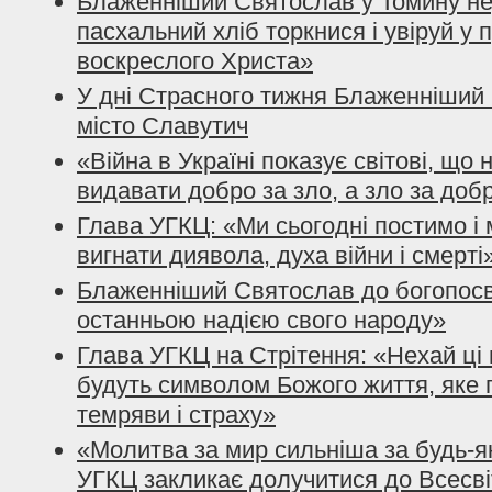
Блаженніший Святослав у Томину не
пасхальний хліб торкнися і увіруй у 
воскреслого Христа»
У дні Страсного тижня Блаженніший 
місто Славутич
«Війна в Україні показує світові, що
видавати добро за зло, а зло за доб
Глава УГКЦ: «Ми сьогодні постимо і
вигнати диявола, духа війни і смерті
Блаженніший Святослав до богопосвя
останньою надією свого народу»
Глава УГКЦ на Стрітення: «Нехай ці 
будуть символом Божого життя, яке 
темряви і страху»
«Молитва за мир сильніша за будь-я
УГКЦ закликає долучитися до Всесві