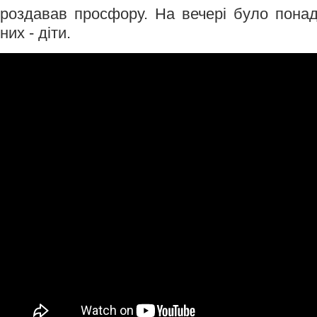
роздавав просфору. На вечері було понад
них - діти.