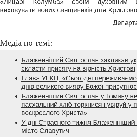
«Лицарі Колумба» своїм духовним 
виховувати нових священиків для Христово
Департ
Медіа по темі:
Блаженніший Святослав закликав ук
скласти присягу на вірність Христові
Глава УГКЦ: «Сьогодні переживаємо 
днів великого вияву Божої присутнос
Блаженніший Святослав у Томину не
пасхальний хліб торкнися і увіруй у 
воскреслого Христа»
У дні Страсного тижня Блаженніший 
місто Славутич