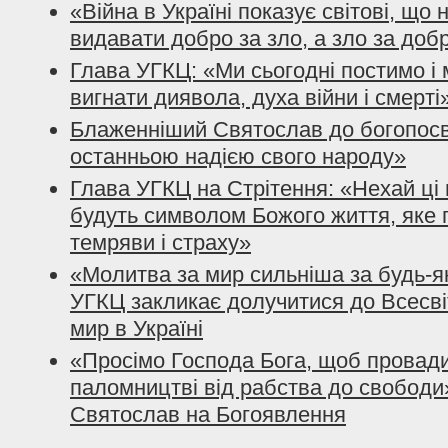
«Війна в Україні показує світові, що
видавати добро за зло, а зло за доб
Глава УГКЦ: «Ми сьогодні постимо і
вигнати диявола, духа війни і смерті
Блаженніший Святослав до богопосвя
останньою надією свого народу»
Глава УГКЦ на Стрітення: «Нехай ці 
будуть символом Божого життя, яке 
темряви і страху»
«Молитва за мир сильніша за будь-я
УГКЦ закликає долучитися до Всесві
мир в Україні
«Просімо Господа Бога, щоб провади
паломництві від рабства до свободи
Святослав на Богоявлення