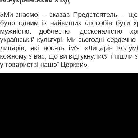
Всеукраїнський з’їзд.
«Ми знаємо, – сказав Предстоятель, – що
було одним із найвищих способів бути х
мужністю, доблестю, досконалістю х
українській культурі. Ми сьогодні сердечно
лицарів, які носять ім'я «Лицарів Колу
кожному з вас, що ви відгукнулися і пішли 
у товаристві нашої Церкви».