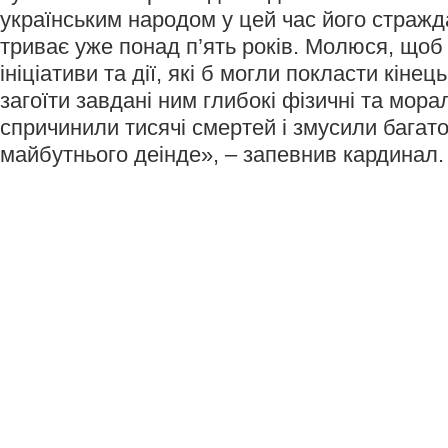
українським народом у цей час його стражд
триває уже понад п’ять років. Молюся, щоб
ініціативи та дії, які б могли покласти кінец
загоїти завдані ним глибокі фізичні та мора
спричинили тисячі смертей і змусили багат
майбутнього деінде», – запевнив кардинал.