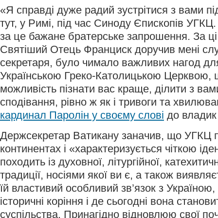
«Я справді дуже радий зустрітися з вами пі
тут, у Римі, під час Синоду Єпископів УГК
за це бажане братерське запрошення. За ці
Святіший Отець Франциск доручив мені сл
секретаря, було чимало важливих нагод для
Українською Греко-Католицькою Церквою, 
можливість пізнати вас краще, ділити з вам
сподівання, рівно ж як і тривоги та хвилюв
кардинал Паролін у своєму слові
до владик
Держсекретар Ватикану заначив, що УГКЦ п
континентах і «характеризується чіткою іде
походить із духовної, літургійної, катехитичн
традиції, носіями якої ви є, а також виявля
їй властивий особливий зв’язок з Україною, з
історичні коріння і де сьогодні вона станов
суспільства. Принагідно відновлюю свої поч