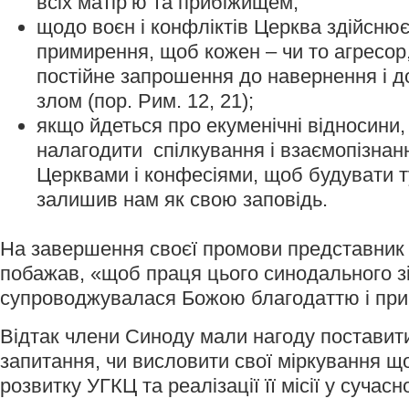
всіх матір’ю та прибіжищем;
щодо воєн і конфліктів Церква здійснює
примирення, щоб кожен – чи то агресор,
постійне запрошення до навернення і д
злом (пор. Рим. 12, 21);
якщо йдеться про екуменічні відносини
налагодити спілкування і взаємопізнан
Церквами і конфесіями, щоб будувати ту
залишив нам як свою заповідь.
На завершення своєї промови представник 
побажав, «щоб праця цього синодального з
супроводжувалася Божою благодаттю і при
Відтак члени Синоду мали нагоду поставити
запитання, чи висловити свої міркування щ
розвитку УГКЦ та реалізації її місії у сучасно