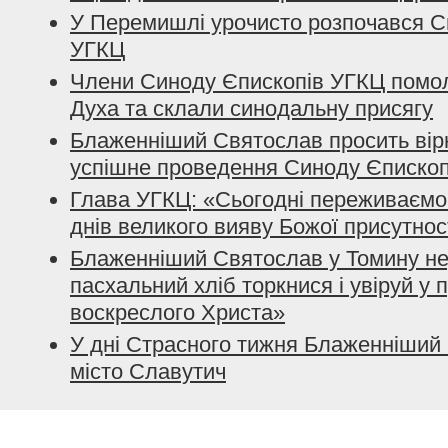
У Перемишлі урочисто розпочався С
УГКЦ
Члени Синоду Єпископів УГКЦ помо
Духа та склали синодальну присягу
Блаженніший Святослав просить вір
успішне проведення Синоду Єпископ
Глава УГКЦ: «Сьогодні переживаємо 
днів великого вияву Божої присутнос
Блаженніший Святослав у Томину не
пасхальний хліб торкнися і увіруй у 
воскреслого Христа»
У дні Страсного тижня Блаженніший 
місто Славутич