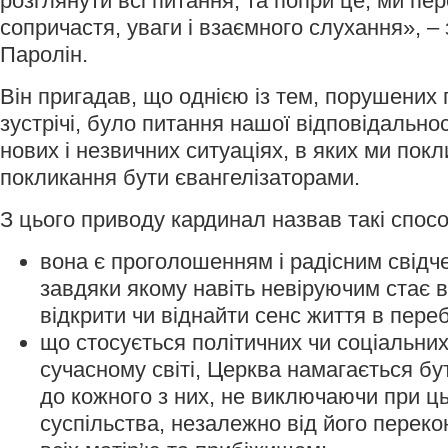
розглянути всі питання, та попри це, ми пе
сопричастя, уваги і взаємного слухання», –
Паролін.
Він пригадав, що однією із тем, порушених п
зустрічі, було питання нашої відповідальнос
нових і незвичних ситуаціях, в яких ми покл
покликання бути євангелізаторами.
З цього приводу кардинал назвав такі спосо
вона є проголошенням і радісним свідч
завдяки якому навіть невіруючим стає 
відкрити чи віднайти сенс життя в переб
що стосується політичних чи соціальних
сучасному світі, Церква намагається бу
до кожного з них, не виключаючи при ц
суспільства, незалежно від його переко