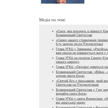
Медіа по темі:
«Сила, яка походить із вірності Хр
Блаженніший Святослав
«Серед нашого страждання творімо
6-ту неділю після П’ятдесятниці
Глава УГКЦ у Зарваниці: «Російська
вже ніколи не повернуться жити у 
Глава УГКЦ на початок Синоду Єпи
нашого народу»
Глава УГКЦ: «Окупант дивиться на
Блаженніший Святослав: «Війна – н
злочин проти Бога»
«Святий Дух є бальзамом, який мож
Святослав на П’ятдесятницю
Блаженніший Святослав у 7-му нед
віднайти свого Бога»
Глава УГКЦ у свято Вознесіння: «
від азіатської орди»
Блаженніший Святослав у Вишгород