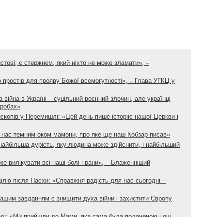
истові, є стержнем, який ніхто не може зламати», –
 простір для прояву Божої всемогутності», – Глава УГКЦ у
 війна в Україні – суцільний воєнний злочин, але українці
гробах»
скопів у Перемишлі: «Цей день пише історію нашої Церкви і
 нас темним оком мамони, про яке ще наш Кобзар писав»
айбільша дурість, яку людина може здійснити, і найбільший
е вилікувати всі наші болі і рани», – Блаженніший
ілю після Пасхи: «Справжня радість для нас сьогодні –
Нашим завданням є знищити духа війни і захистити Європу
і: «Ми прийшли до Мами, яка сама була полоненою і очі