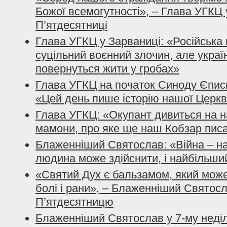
Божої всемогутності», – Глава УГКЦ 
П’ятдесятниці
Глава УГКЦ у Зарваниці: «Російська в
суцільний воєнний злочин, але україн
повернуться жити у гробах»
Глава УГКЦ на початок Синоду Єпис
«Цей день пише історію нашої Церкв
Глава УГКЦ: «Окупант дивиться на 
мамони, про яке ще наш Кобзар пис
Блаженніший Святослав: «Війна – на
людина може здійснити, і найбільши
«Святий Дух є бальзамом, який може
болі і рани», – Блаженніший Святос
П’ятдесятницю
Блаженніший Святослав у 7-му неділ