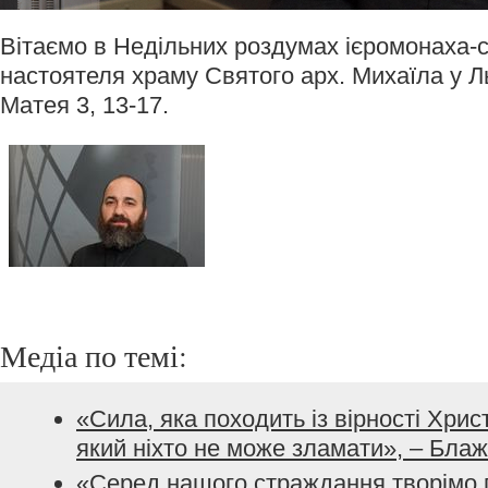
Вітаємо в Недільних роздумах ієромонаха-
настоятеля храму Святого арх. Михаїла у Ль
Матея 3, 13-17.
Медіа по темі:
«Сила, яка походить із вірності Хрис
який ніхто не може зламати», – Бла
«Серед нашого страждання творімо 