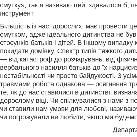
смутку», так я називаю цей, здавалося б, 
інструмент.
Більшість із нас, дорослих, має провести ц
смутком, адже ідеального дитинства не бува
стосунків батьків і дітей. В іншому випадку 
покидати домівку. Спектр типів тяжкого ди
— від катастроф до розчарувань, від фізичн
вербального насилля батьків до їх нарцисиз
нестабільності чи просто байдужості. З усі
травмами робота однакова — осягнення тра
те, як до нас ставилися в дитинстві, визна
дорослому віці. Чи спілкувалися з нами з 
чи ставили нам умови для любові, назива
чи погрожували не любити, якщо ми будем
Департ