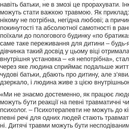
навіть батьки, не в змозі це прорахувати. Ін
можуть стати важкою травмою. Як приклад:
нікому не потрібна, негідна любові; а прич
покинутості та абсолютної самотності в ран
поїхали до пологового будинку «по братик
саме таке переживання для дитини – будь-я
дівчинка такий досвід у цьому віці отримала
внутрішня установка – «я непотрібна», ста
через яке людина сприймає подальше життя
чудові батьки, дбають про дитину, але з’яв
дзеркало, і людина живе з цією внутрішньо
«Ми не знаємо достеменно, як працює людс
можуть бути реакції на певні травматичні ч
психолог. – Психотерапевти не можуть до кі
певні речі для одних людей стають травмат
ні. Дитячі травми можуть бути несподіваним