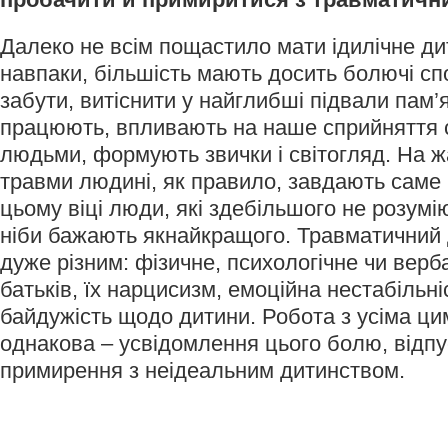
Далеко не всім пощастило мати ідилічне д
навпаки, більшість мають досить болючі спо
забути, витіснити у найглибші підвали пам’я
працюють, впливають на наше сприйняття св
людьми, формують звички і світогляд. На жа
травми людині, як правило, завдають саме 
цьому віці люди, які здебільшого не розумі
ніби бажають якнайкращого. Травматичний 
дуже різним: фізичне, психологічне чи верб
батьків, їх нарцисизм, емоційна нестабільніс
байдужість щодо дитини. Робота з усіма ц
однакова – усвідомлення цього болю, відпу
примирення з неідеальним дитинством.