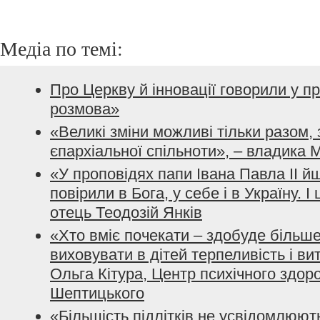
Медіа по темі:
Про Церкву й інновації говорили у п
розмова»
«Великі зміни можливі тільки разом, 
єпархіальної спільноти», – владика 
«У проповідях папи Івана Павла ІІ й
повірили в Бога, у себе і в Україну. І
отець Теодозій Янків
«Хто вміє почекати – здобуде більше
виховувати в дітей терпеливість і ви
Ольга Кітура, Центр психічного здо
Шептицького
«Більшість підлітків не усвідомлюют