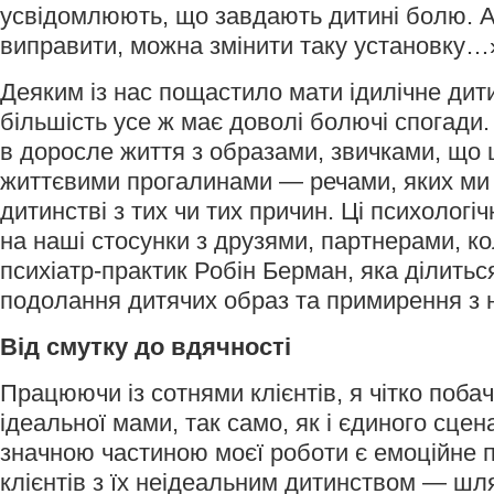
усвідомлюють, що завдають дитині болю. 
виправити, можна змінити таку установку…
Деяким із нас пощастило мати ідилічне дит
більшість усе ж має доволі болючі спогади
в доросле життя з образами, звичками, що 
життєвими прогалинами — речами, яких ми 
дитинстві з тих чи тих причин. Ці психологі
на наші стосунки з друзями, партнерами, к
психіатр-практик Робін Берман, яка ділить
подолання дитячих образ та примирення з 
Від смутку до вдячності
Працюючи із сотнями клієнтів, я чітко побач
ідеальної мами, так само, як і єдиного сцен
значною частиною моєї роботи є емоційне 
клієнтів з їх неідеальним дитинством — ш