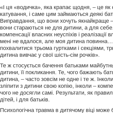
«І ця «водичка», яка крапає щодня, – це як
катування, і саме цим займаються деякі бат
Виправдання, що вони хочуть якнайкраще –
вони стараються не для дитини, а для себе
компенсації власних неуспіхів і реалізації 
мені не вдалося, але моя дитина повинна…
похвалитися трьома гуртками і секціями, т
дитина вивчає у свої шість-сім рочків».
Те ж стосується бачення батьками майбутнь
дитини, її покликання. Те, чого бажають бат
дитина, – часто зовсім не одне і те ж. Інко
зліпити з дитини свою копію, інколи – комп
чого не досягли самі. Результати, як правил
дітей, і для батьків.
Психологічна травма в дитячому віці може бу