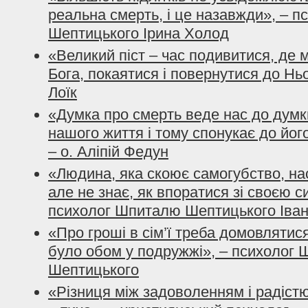
реальна смерть, і це назавжди», – 
Шептицького Ірина Холод
«Великий піст – час подивитися, де 
Бога, покаятися і повернутися до Ньо
Лоїк
«Думка про смерть веде нас до думк
нашого життя і тому спонукає до йо
– о. Аліпій Федун
«Людина, яка скоює самогубство, на
але не знає, як впоратися зі своєю с
психолог Шпиталю Шептицького Іва
«Про гроші в сім’ї треба домовлятис
було обом у подружжі», – психолог
Шептицького
«Різниця між задоволенням і радістю