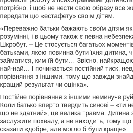
потрібно, і щоб не нести свою образу все жи
передати цю «естафету» своїм дітям.
«Переважно батьки бажають своїм дітям як
розумінні, і в цьому також є певна небезпек
Шкробут. – Це стосується багатьох моменті
батьками, якою повинна бути їхня дитина, 
займатися, ким їй бути… Звісно, найкращою
най-най… І починається постійний тиск, не
порівняння з іншими, тому що завжди знайде
кращий результат чи оцінка».
Постійне порівняння з іншими неминуче руй
Коли батько вперто твердить синові – «ти не
що не здатний», це велика травма. Дитина з
заслужити похвалу, а не виходить, тому що
сказати «добре, але могло б бути краще».