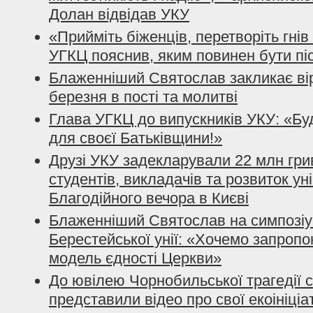
Долан відвідав УКУ
«Прийміть біженців, перетворіть гнів
УГКЦ пояснив, яким повинен бути піс
Блаженніший Святослав закликає ві
березня в пості та молитві
Глава УГКЦ до випускників УКУ: «Б
для своєї Батьківщини!»
Друзі УКУ задекларували 22 млн гри
студентів, викладачів та розвиток ун
Благодійного вечора в Києві
Блаженніший Святослав на симпозіум
Берестейської унії: «Хочемо запропо
модель єдності Церкви»
До ювілею Чорнобильської трагедії 
представили відео про свої екоініціа