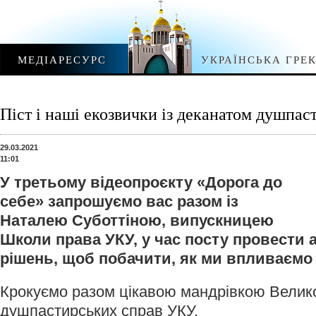
МЕДІАРЕСУРС
УКРАЇНСЬКА ГРЕ
Піст і наші екозвички із деканатом душпа
29.03.2021
11:01
У третьому відеопроєкту «Дорога до
себе» запрошуємо вас разом із
Наталею Суботтіною, випускницею
Школи права УКУ, у час посту провести а
рішень, щоб побачити, як ми впливаємо 
Крокуємо разом цікавою мандрівкою Велико
душпастирських справ УКУ.