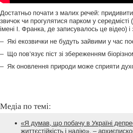
Достатньо почати з малих речей: придивити
звичок чи прогулятися парком у середмісті (
імені І. Франка, де записувалось це відео) і
– Які екозвички не будуть зайвими у час по
– Що пов’язує піст зі збереженням біорізно
– Як оновлення природи може сприяти ду
Медіа по темі:
«Я думав, що побачу в Україні депрес
життєстійкість і надію», – архиєписк