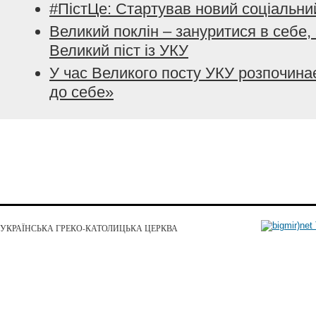
#ПістЦе: Стартував новий соціальни
Великий поклін – зануритися в себе, 
Великий піст із УКУ
У час Великого посту УКУ розпочина
до себе»
УКРАЇНСЬКА ГРЕКО-КАТОЛИЦЬКА ЦЕРКВА