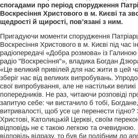
спогадами про період спорудження Патр
Воскресіння Христового в м. Києві та з
щедрості й щирості, пов’язані з ним.
Пригадуючи моменти спорудження Патріар
Воскресіння Христового в м. Києві під час і
радіопередачі «Добра розмова» із Галиною
радіо "Воскресіння"», владика Богдан Дзюр
«Це великий привілей для нас жити в цей ч
зберіг нас від великих випробувань. Упрод
свої випробування, але не настільки великі 
попередників. Не раз, читаючи розповіді пр
запитую себе: чи вистачило б тобі, Богдане,
витривалості, щоб усе це перенести гідно?
Христові, Католицькій Церкві, своїм переко
відповідь не є такою легкою та очевидною.
відповідь відразу, то був би подібним до а