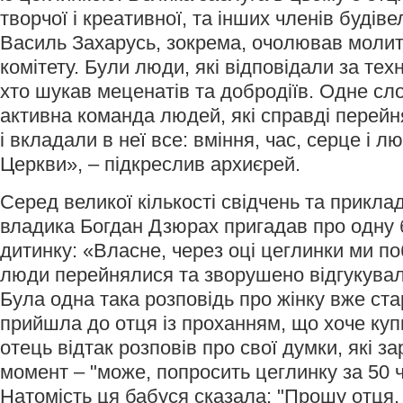
творчої і креативної, та інших членів будіве
Василь Захарусь, зокрема, очолював молит
комітету. Були люди, які відповідали за техн
хто шукав меценатів та добродіїв. Одне сло
активна команда людей, які справді перейн
і вкладали в неї все: вміння, час, серце і 
Церкви», – підкреслив архиєрей.
Серед великої кількості свідчень та прикла
владика Богдан Дзюрах пригадав про одну
дитинку: «Власне, через оці цеглинки ми по
люди перейнялися та зворушено відгукувал
Була одна така розповідь про жінку вже ста
прийшла до отця із проханням, що хоче куп
отець відтак розповів про свої думки, які з
момент – "може, попросить цеглинку за 50 ч
Натомість ця бабуся сказала: "Прошу отця,