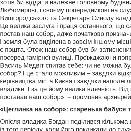
хотів би віддати належне головному будів
Любомирові, і своєму попередникові на служ
Вишгородського та Секретаря Синоду влади
Це велика заслуга і праця останнього, що с
постав наш собор, адже початково признач
і земля була виділена в зовсім іншому місці
є пошта. Отож наш собор був би затиснени
посеред гамірної вулиці. Проїжджаючи попр
Василь Медвіт спитав себе: чи не можна бу
собор? І це стало можливим – завдяки відкр
керівництва міста Києва і завдяки наполегл
владики. І за це йому велика вдячність. Від
поставав наш собор», – промовив архиєрей
«Цеглинка на собор»: старенька бабуся 
Опісля владика Богдан поділився кількома
із того періоду, коли його покликали до сл