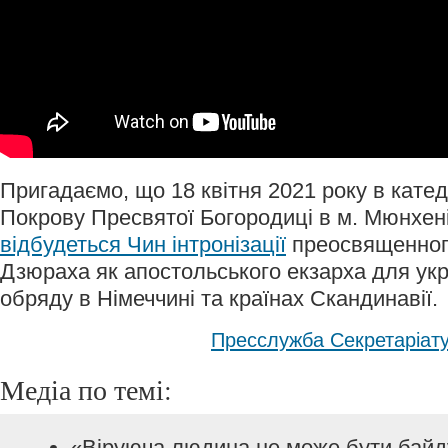
Пригадаємо, що 18 квітня 2021 року в кате
Покрову Пресвятої Богородиці в м. Мюнхені
відбудеться Чин інтронізації
преосвященног
Дзюраха як апостольського екзарха для укра
обряду в Німеччині та країнах Скандинавії.
Пресслужба Секретаріат
Медіа по темі:
«Віруюча людина не може бути байд