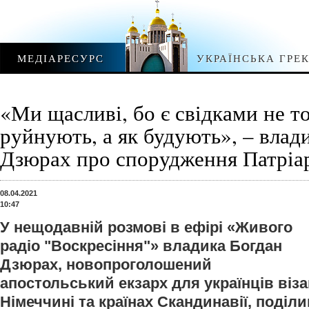
МЕДІАРЕСУРС
УКРАЇНСЬКА ГРЕ
«Ми щасливі, бо є свідками не то
руйнують, а як будують», – влад
Дзюрах про спорудження Патріа
08.04.2021
10:47
У нещодавній розмові в ефірі «Живого
радіо "Воскресіння"» владика Богдан
Дзюрах, новопроголошений
апостольський екзарх для українців віз
Німеччині та країнах Скандинавії, поділ