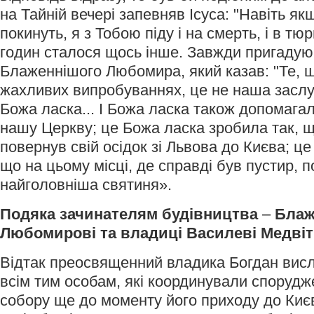
на Тайній вечері запевняв Ісуса: "Навіть як
покинуть, я з Тобою піду і на смерть, і в тюр
годин сталося щось інше. Завжди пригадую
Блаженнішого Любомира, який казав: "Те, щ
жахливих випробуваннях, це не наша заслуг
Божа ласка... І Божа ласка також допомага
нашу Церкву; це Божа ласка зробила так, 
повернув свій осідок зі Львова до Києва; ц
що на цьому місці, де справді був пустир, 
найголовніша святиня».
Подяка зачинателям будівництва
–
Блаж
Любомирові та владиці Василеві Медвіт
Відтак преосвященний владика Богдан висл
всім тим особам, які координували споруд
собору ще до моменту його приходу до Киє