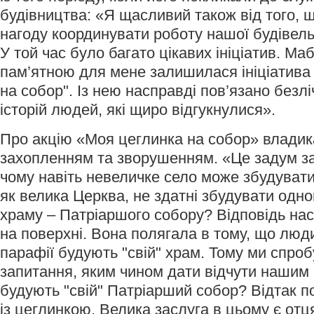
будівництва: «Я щасливий також від того, щ
нагоду координувати роботу нашої будівельн
У той час було багато цікавих ініціатив. Ма
пам’ятною для мене залишилася ініціатива
на собор". Із нею насправді пов’язано безлі
історій людей, які щиро відгукнулися».
Про акцію «Моя цеглинка на собор» владика
захопленням та зворушенням. «Це задум за
чому навіть невеличке село може збудувати
як велика Церква, не здатні збудувати одн
храму – Патріаршого собору? Відповідь на
на поверхні. Вона полягала в тому, що люди 
парафії будують "свій" храм. Тому ми спроб
запитання, яким чином дати відчути нашим 
будують "свій" Патріарший собор? Відтак п
із цеглинкою. Велика заслуга в цьому є отц