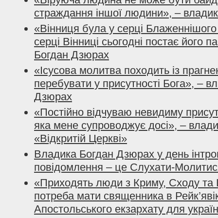
страждання іншої людини», – влади
«Вінниця була у серці Блаженнішого
серці Вінниці сьогодні постає його п
Богдан Дзюрах
«Ісусова молитва походить із прагн
перебувати у присутності Бога», – в
Дзюрах
«Постійно відчуваю невидиму присут
яка мене супроводжує досі», – влад
«Відкритій Церкві»
Владика Богдан Дзюрах у день інтрон
повідомлення – це Слухати-Молити
«Приходять люди з Криму, Сходу та Ц
потреба мати священника в Рейк’яві
Апостольського екзархату для україн