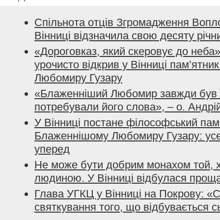
Спільнота отців Згромадження Вопл
Вінниці відзначила свою десяту річ
«Дороговказ, який скеровує до неба
урочисто відкрив у Вінниці пам’ятн
Любомиру Гузару
«Блаженніший Любомир завжди був 
потребували його слова», – о. Андрі
У Вінниці постане філософський пам
Блаженнішому Любомиру Гузару: усе
уперед
Не може бути добрим монахом той, 
людиною. У Вінниці відбулася про
Глава УГКЦ у Вінниці на Покрову: «
святкування того, що відбувається с