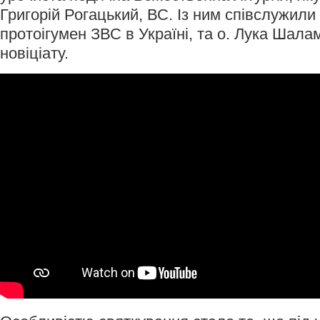
Григорій Рогацький, ВС. Із ним співслужили
протоігумен ЗВС в Україні, та о. Лука Шала
новіціату.