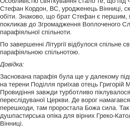
Особливістю святкування стало те, що під ча
Стефан Кордон, ВС, уродженець Вінниці, ск
обіти. Знаково, що брат Стефан є першим, 
покликав до Згромадження Воплоченого Сло
парафіяльної спільноти.
По завершенні Літургії відбулося спільне с
парафіяльною спільнотою.
Довідка:
Заснована парафія була ще у далекому підпі
на терени Поділля приїхав отець Григорій 
Провидіння завжди турботливо піклувалос
переслідуваної Церкви. Де ворог намагався
перешкоди, там проростала Божа сила. Так
душпастирська опіка для вірних Греко-Като
Вінниці.