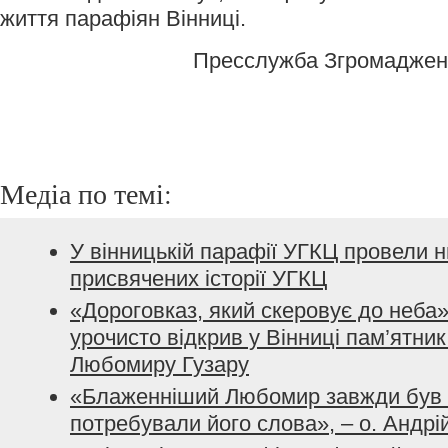
життя парафіян Вінниці.
Пресслужба Згромаджен
Медіа по темі:
У вінницькій парафії УГКЦ провели н
присвячених історії УГКЦ
«Дороговказ, який скеровує до неба
урочисто відкрив у Вінниці пам’ятн
Любомиру Гузару
«Блаженніший Любомир завжди був 
потребували його слова», – о. Андрі