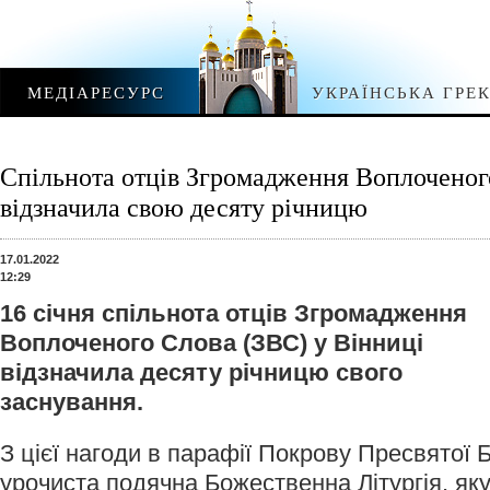
МЕДІАРЕСУРС
УКРАЇНСЬКА ГРЕ
Спільнота отців Згромадження Воплоченог
відзначила свою десяту річницю
17.01.2022
12:29
16 січня спільнота отців Згромадження
Воплоченого Слова (ЗВС) у Вінниці
відзначила десяту річницю свого
заснування.
З цієї нагоди в парафії Покрову Пресвятої 
урочиста подячна Божественна Літургія, як