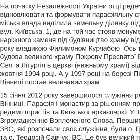
На початку Незалежності України отці ред
відновлювати та формувати парафіяльну спі
міська влада виділила земельну ділянку пі
вул. Київська, 1, де на той час стояв монум
наріжного каменя під будівництво храму ві
року владикою Филимоном Курчабою. Ось т
будова великого храму Покрову Пресвятої 
Свята Літургія в церкві (нижньому храмі) в
жовтня 1994 році. А у 1997 році на березі П
Вінниці постав величавий храм.
15 січня 2012 року завершилося служіння р
Вінниці. Парафія і монастир за рішенням пр
редемптористів та Київської архиєпархії У
Згромадженню Воплоченого Слова. Перши
ЗВС, які розпочали своє служіння, були о. Г
та о. Теодосій Савчук, ВС. Це був великий по