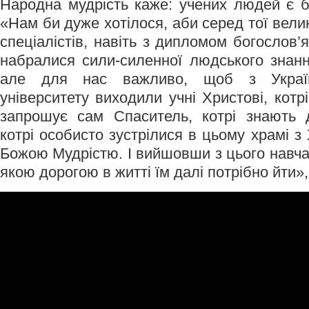
Народна мудрість каже: учених людей є б
«Нам би дуже хотілося, аби серед тої вел
спеціалістів, навіть з дипломом богослов’я,
набралися сили-силенної людського знання
але для нас важливо, щоб з Українс
університету виходили учні Христові, котрі
запрошує сам Спаситель, котрі знають 
котрі особисто зустрілися в цьому храмі 
Божою Мудрістю. І вийшовши з цього навча
якою дорогою в житті їм далі потрібно йти»,