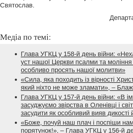
Святослав.
Департ
Медіа по темі:
Глава УГКЦ у 158-й день війни: «Не
уст нашої Церкви псалми та моління з
особливо просять нашої молитви»
«Сила, яка походить із вірності Хрис
який ніхто не може зламати», – Бла
Глава УГКЦ у 157-й день війни: «В і
засуджуємо звірства в Оленівці і сві
засудити як особливий вияв дикості 
«Боже, почуй наш плач і поспіши нам
порятунок!», – Глава УГКЦ у 156-й д