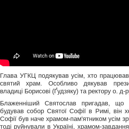
Глава УГКЦ подякував усім, хто працював,
святий храм. Особливо дякував презид
владиці Борисові (Ґудзяку) та ректору о. д-
Блаженніший Святослав пригадав, що 
будував собор Святої Софії в Римі, він х
Софії був наче храмом-пам'ятником усім з
тоді руйнували в Україні, храмом-завданн