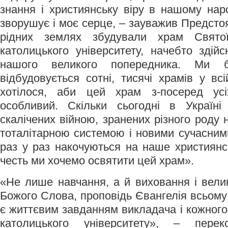
знання і християнську віру в нашому наро
зворушує і моє серце, – зауважив Предстоя
рідних землях збудували храм Святої
католицького університету, начебто здій
нашого великого попередника. Ми б
відбудовується сотні, тисячі храмів у вс
хотілося, аби цей храм з-посеред ус
особливий. Скільки сьогодні в Україн
скалічених війною, зранених різного роду
тоталітарною системою і новими сучасними
раз у раз накочуються на наше християнс
честь ми хочемо освятити цей храм».
«Не лише навчання, а й виховання і вели
Божого Слова, проповідь Євангелія всьому 
є життєвим завданням викладача і кожного
католицького університету», – пере