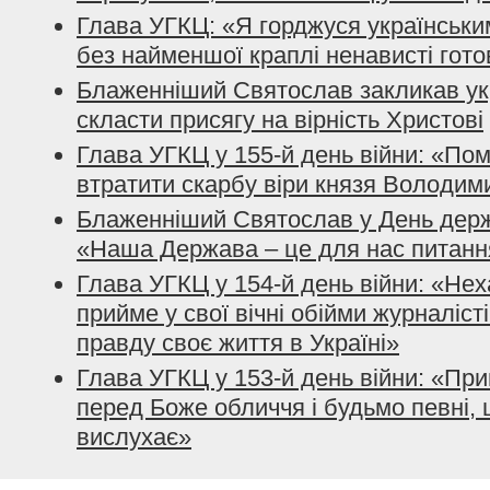
Глава УГКЦ: «Я горджуся українським
без найменшої краплі ненависті гото
Блаженніший Святослав закликав ук
скласти присягу на вірність Христові
Глава УГКЦ у 155-й день війни: «По
втратити скарбу віри князя Володим
Блаженніший Святослав у День держ
«Наша Держава – це для нас питанн
Глава УГКЦ у 154-й день війни: «Нех
прийме у свої вічні обійми журналісті
правду своє життя в Україні»
Глава УГКЦ у 153-й день війни: «При
перед Боже обличчя і будьмо певні, 
вислухає»