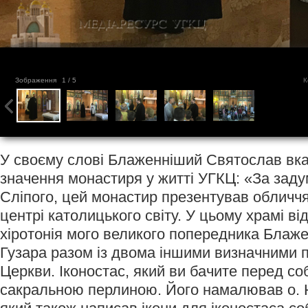
Зображення
1
/ 5
К
У своєму слові Блаженніший Святослав вка
значення монастиря у житті УГКЦ: «За зад
Сліпого, цей монастир презентував обличчя 
центрі католицького світу. У цьому храмі в
хіротонія мого великого попередника Бла
Гузара разом із двома іншими визначними 
Церкви. Іконостас, який ви бачите перед со
сакральною перлиною. Його намалював о. 