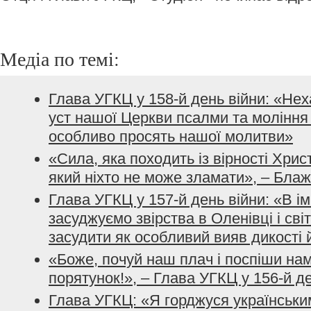
Медіа по темі:
Глава УГКЦ у 158-й день війни: «Не
уст нашої Церкви псалми та моління з
особливо просять нашої молитви»
«Сила, яка походить із вірності Хрис
який ніхто не може зламати», – Бла
Глава УГКЦ у 157-й день війни: «В і
засуджуємо звірства в Оленівці і сві
засудити як особливий вияв дикості 
«Боже, почуй наш плач і поспіши нам
порятунок!», – Глава УГКЦ у 156-й д
Глава УГКЦ: «Я горджуся українським