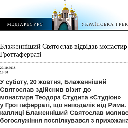
МЕДІАРЕСУРС
УКРАЇНСЬКА ГРЕ
Блаженніший Святослав відвідав монастир
Гроттаферраті
22.10.2018
15:56
У суботу, 20 жовтня, Блаженніший
Святослав здійснив візит до
монастиря Теодора Студита «Студіон»
у Гроттаферраті, що неподалік від Рима.
каплиці Блаженніший Святослав молився
богослужіння поспілкувався з прихожан