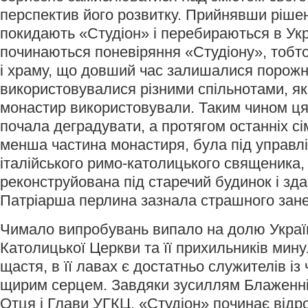
перспектив його розвитку. Прийнявши рішен
покидають «Студіон» і перебираються в Укра
починаються поневіряння «Студіону», тобт
і храму, що довший час залишалися порожн
використовувалися різними спільнотами, які
монастир використовували. Таким чином ця 
почала деградувати, а протягом останніх сі
менша частина монастиря, була під управл
італійського римо-католицького священика,
реконструйована під старечий будинок і зда
Патріарша перлина зазнала страшного зане
Чимало випробувань випало на долю Україн
Католицької Церкви та її прихильників мину
щастя, в її лавах є достатньо служителів із
щирим серцем. Завдяки зусиллям Блаженн
Отця і Глави УГКЦ, «Студіон» починає відр