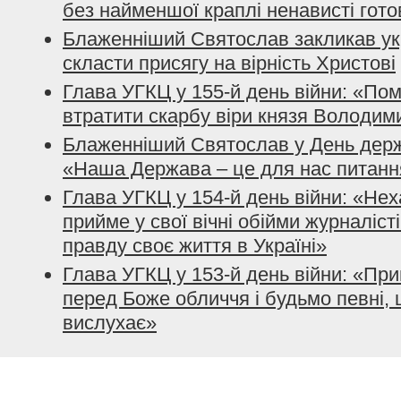
без найменшої краплі ненависті гото
Блаженніший Святослав закликав ук
скласти присягу на вірність Христові
Глава УГКЦ у 155-й день війни: «По
втратити скарбу віри князя Володим
Блаженніший Святослав у День держ
«Наша Держава – це для нас питанн
Глава УГКЦ у 154-й день війни: «Нех
прийме у свої вічні обійми журналісті
правду своє життя в Україні»
Глава УГКЦ у 153-й день війни: «При
перед Боже обличчя і будьмо певні, 
вислухає»