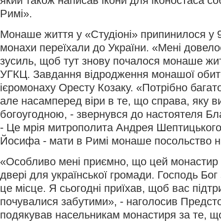
який також написав ікони для іконостаса со
Римі».
Монаше життя у «Студіоні» припинилося у 9
монахи переїхали до України. «Мені довело
зусиль, щоб тут знову почалося монаше жит
УГКЦ. Завдання відродження монашої обите
ієромонаху Оресту Козаку. «Потрібно багато
але насамперед віри в те, що справа, яку в
богоугодною, - звернувся до настоятеля Б
- Це мрія митрополита Андрея Шептицького 
Йосифа - мати в Римі монаше посольство н
«Особливо мені приємно, що цей монастир 
двері для української громади. Господь Бог
це місце. Я сьогодні приїхав, щоб вас підт
почувалися забутими», - наголосив Предст
подякував насельникам монастиря за те, щ