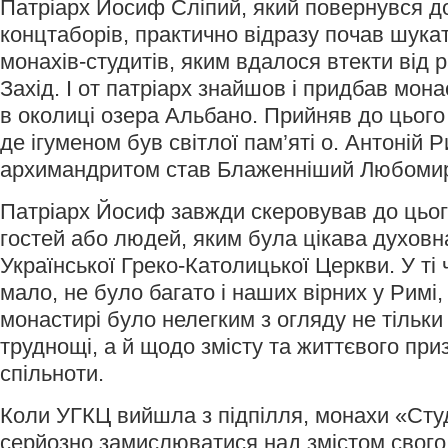
Патріарх Йосиф Сліпий, який повернувся д
концтаборів, практично відразу почав шука
монахів-студитів, яким вдалося втекти від р
Захід. І от патріарх знайшов і придбав мона
в околиці озера Альбано. Прийняв до цього
де ігуменом був світлої пам’яті о. Антоній Р
архимандритом став Блаженніший Любомир
Патріарх Йосиф завжди скеровував до цьог
гостей або людей, яким була цікава духовна
Української Греко-Католицької Церкви. У ті
мало, не було багато і наших вірних у Римі,
монастирі було нелегким з огляду не тільки
труднощі, а й щодо змісту та життєвого пр
спільноти.
Коли УГКЦ вийшла з підпілля, монахи «Сту
серйозно замислюватися над змістом свого 