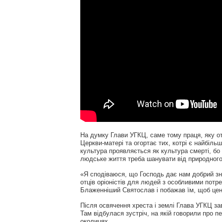
На думку Глави УГКЦ, саме тому праця, яку от
Церкви-матері та огортає тих, котрі є найбіль
культура проявляється як культура смерті, бо 
людське життя треба шанувати від природного 
«Я сподіваюся, що Господь дає нам добрий зна
отців оріоністів для людей з особливими потр
Блаженніший Святослав і побажав їм, щоб це
Після освячення хреста і землі Глава УГКЦ з
Там відбулася зустріч, на якій говорили про пе
околицях.