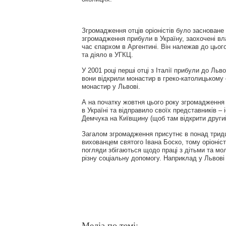
Згромадження отців оріоністів було засноване 
згромадження прибули в Україну, заохочені вл
час єпархом в Аргентині. Він належав до цього
та діяло в УГКЦ.
У 2001 році перші отці з Італії прибули до Л
вони відкрили монастир в греко-католицькому о
монастир у Львові.
А на початку жовтня цього року згромадження
в Україні та відправило своїх представників 
Демчука на Київщину (щоб там відкрити другий
Загалом згромадження присутнє в понад тридця
вихованцем святого Івана Боско, тому оріоніст
погляди збігаються щодо праці з дітьми та м
різну соціальну допомогу. Наприклад у Львов
Медіа по темі: