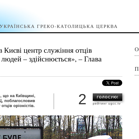
УКРАЇНСЬКА ГРЕКО-КАТОЛИЦЬКА ЦЕРКВА
в Києві центр служіння отців
О
 людей – здійснюється», – Глава
П
2
и, що на Київщині,
ГОЛОСУЮ!
Ц, поблагословив
рейтинг ugcc.tv
отців оріоністів.