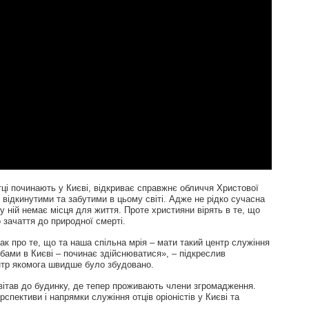
ці починають у Києві, відкриває справжнє обличчя Христової
ш відкинутими та забутими в цьому світі. Адже не рідко сучасна
у ній немає місця для життя. Проте християни вірять в те, що
зачаття до природної смерті.
к про те, що та наша спільна мрія – мати такий центр служіння
ебами в Києві – починає здійснюватися», – підкреслив
нтр якомога швидше було збудовано.
авітав до будинку, де тепер проживають члени згромадження.
рспективи і напрямки служіння отців оріоністів у Києві та