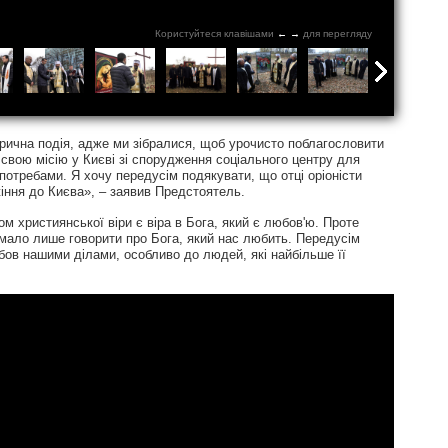
Користуйтеся клавішами
←
→
для перегляду
торична подія, адже ми зібралися, щоб урочисто поблагословити
ь свою місію у Києві зі спорудження соціального центру для
отребами. Я хочу передусім подякувати, що отці оріоністи
іння до Києва», – заявив Предстоятель.
м християнської віри є віра в Бога, який є любов'ю. Проте
замало лише говорити про Бога, який нас любить. Передусім
бов нашими ділами, особливо до людей, які найбільше її