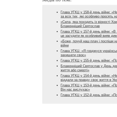
Глава УГКЦ у 158-й день війни: «Н
за всіх тих, які особливо просять 
«Сила, яка походить із вірності Хр
Блаженніший Святослав
Глава УГКЦ у 157-й день війни: «В 
це засудити як особливий вияв дик
«Боже, почуй наш плач і поспіши н
війни
Глава УГКЦ: «Я горджуся українськ
захищати своє»
Глава УГКЦ у 155-й день війни: «П
Блаженніший Святослав у День дер
життя або смерті»
Глава УГКЦ у 154-й день війни: «Не
віддали за правду своє життя в Укр
Глава УГКЦ у 153-й день війни: «П
Він нас вислухає»
Глава УГКЦ у 152-й день війни: «П