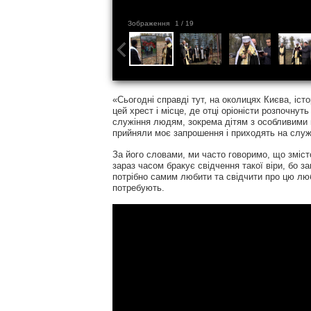
Зображення
1
/ 19
«Сьогодні справді тут, на околицях Києва, іс
цей хрест і місце, де отці оріоністи розпочнут
служіння людям, зокрема дітям з особливими п
прийняли моє запрошення і приходять на служ
За його словами, ми часто говоримо, що змісто
зараз часом бракує свідчення такої віри, бо 
потрібно самим любити та свідчити про цю лю
потребують.