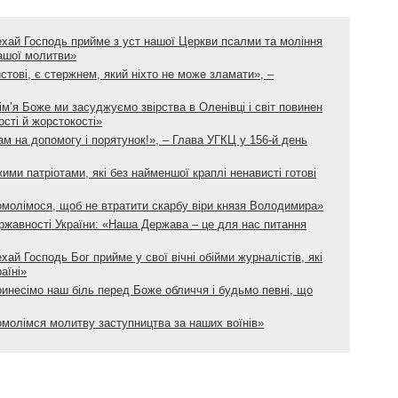
ехай Господь прийме з уст нашої Церкви псалми та моління
нашої молитви»
истові, є стержнем, який ніхто не може зламати», –
ім’я Боже ми засуджуємо звірства в Оленівці і світ повинен
ості й жорстокості»
ам на допомогу і порятунок!», – Глава УГКЦ у 156-й день
ими патріотами, які без найменшої краплі ненависті готові
омолімося, щоб не втратити скарбу віри князя Володимира»
жавності України: «Наша Держава – це для нас питання
хай Господь Бог прийме у свої вічні обійми журналістів, які
аїні»
ринесімо наш біль перед Боже обличчя і будьмо певні, що
омолімся молитву заступництва за наших воїнів»