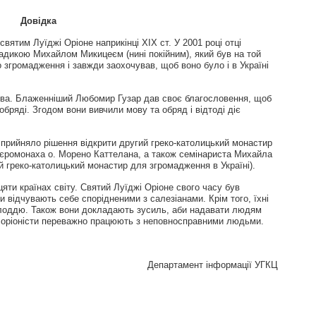
Довідка
святим Луїджі Оріоне наприкінці ХІХ ст. У 2001 році отці
адикою Михайлом Микицеєм (нині покійним), який був на той
 згромадження і завжди заохочував, щоб воно було і в Україні
ьвова. Блаженніший Любомир Гузар дав своє благословення, щоб
бряді. Згодом вони вивчили мову та обряд і відтоді діє
 прийняло рішення відкрити другий греко-католицький монастир
– ієромонаха о. Морено Каттелана, а також семінариста Михайла
 греко-католицький монастир для згромадження в Україні).
ти країнах світу. Святий Луїджі Оріоне свого часу був
и відчувають себе спорідненими з салезіанами. Крім того, їхні
олоддю. Також вони докладають зусиль, аби надавати людям
і оріоністи переважно працюють з неповносправними людьми.
Департамент інформації УГКЦ