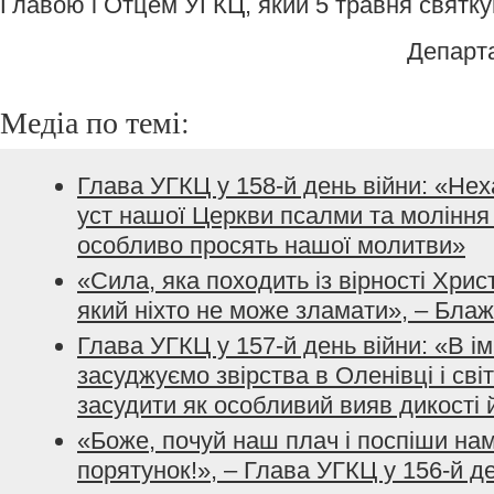
Главою і Отцем УГКЦ, який 5 травня святкув
Департ
Медіа по темі:
Глава УГКЦ у 158-й день війни: «Не
уст нашої Церкви псалми та моління з
особливо просять нашої молитви»
«Сила, яка походить із вірності Хрис
який ніхто не може зламати», – Бла
Глава УГКЦ у 157-й день війни: «В і
засуджуємо звірства в Оленівці і сві
засудити як особливий вияв дикості 
«Боже, почуй наш плач і поспіши нам
порятунок!», – Глава УГКЦ у 156-й д