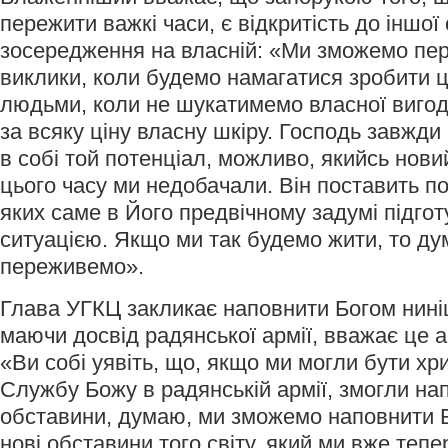
пережити важкі часи, є відкритість до іншої 
зосередження на власній: «Ми зможемо пере
виклики, коли будемо намагатися зробити 
людьми, коли не шукатимемо власної вигод
за всяку ціну власну шкіру. Господь завжд
в собі той потенціал, можливо, якийсь нови
цього часу ми недобачали. Він поставить по
яких саме в Його предвічному задумі підгот
ситуацією. Якщо ми так будемо жити, то ду
переживемо».
Глава УГКЦ закликає наповнити Богом нині
маючи досвід радянської армії, вважає це
«Ви собі уявіть, що, якщо ми могли бути хр
Службу Божу в радянській армії, змогли нап
обставини, думаю, ми зможемо наповнити 
нові обставини того світу, який ми вже тепе