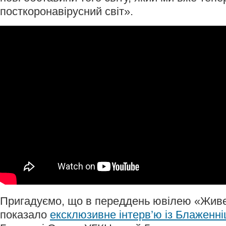
посткоронавірусний світ».
Пригадуємо, що в переддень ювілею «Жив
показало
ексклюзивне інтерв’ю із Блажен