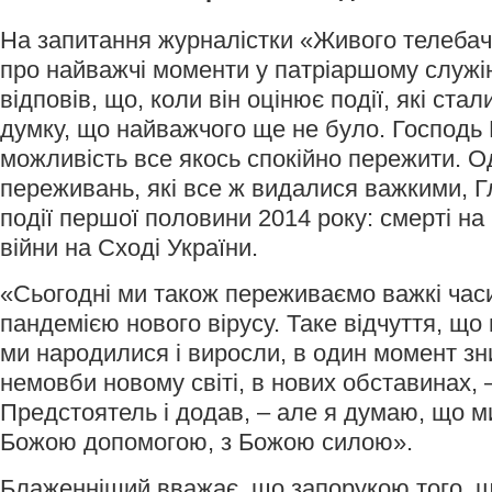
На запитання журналістки «Живого телеба
про найважчі моменти у патріаршому служі
відповів, що, коли він оцінює події, які ста
думку, що найважчого ще не було. Господь Б
можливість все якось спокійно пережити. О
переживань, які все ж видалися важкими, 
події першої половини 2014 року: смерті на
війни на Сході України.
«Сьогодні ми також переживаємо важкі часи,
пандемією нового вірусу. Таке відчуття, що 
ми народилися і виросли, в один момент зн
немовби новому світі, в нових обставинах, 
Предстоятель і додав, – але я думаю, що м
Божою допомогою, з Божою силою».
Блаженніший вважає, що запорукою того, 