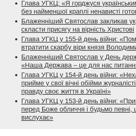
Глава УГКЦ: «Я горджуся українським
без найменшої краплі ненависті гото
Блаженніший Святослав закликав ук
скласти присягу на вірність Христові
Глава УГКЦ у 155-й день війни: «По
втратити скарбу віри князя Володим
Блаженніший Святослав у День держ
«Наша Держава – це для нас питанн
Глава УГКЦ у 154-й день війни: «Нех
прийме у свої вічні обійми журналісті
правду своє життя в Україні»
Глава УГКЦ у 153-й день війни: «При
перед Боже обличчя і будьмо певні, 
вислухає»