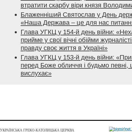
втратити скарбу віри князя Володим
Блаженніший Святослав у День держ
«Наша Держава – це для нас питанн
Глава УГКЦ у 154-й день війни: «Нех
прийме у свої вічні обійми журналісті
правду своє життя в Україні»
Глава УГКЦ у 153-й день війни: «При
перед Боже обличчя і будьмо певні, 
вислухає»
УКРАЇНСЬКА ГРЕКО-КАТОЛИЦЬКА ЦЕРКВА