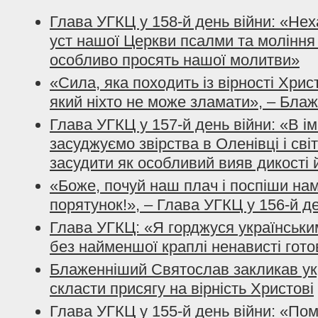
Глава УГКЦ у 158-й день війни: «Не
уст нашої Церкви псалми та моління з
особливо просять нашої молитви»
«Сила, яка походить із вірності Хрис
який ніхто не може зламати», – Бла
Глава УГКЦ у 157-й день війни: «В і
засуджуємо звірства в Оленівці і сві
засудити як особливий вияв дикості 
«Боже, почуй наш плач і поспіши нам
порятунок!», – Глава УГКЦ у 156-й д
Глава УГКЦ: «Я горджуся українським
без найменшої краплі ненависті гото
Блаженніший Святослав закликав ук
скласти присягу на вірність Христові
Глава УГКЦ у 155-й день війни: «По