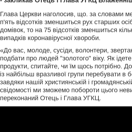
- закликав Отець і Глава УГКЦ Блаженні
Глава Церкви наголосив, що. за словами м
п'ять відсотків зменшиться рух старших осіб
домівок, то на 75 відсотків зменшиться кіл
випадків коронавірусної хвороби.
«До вас, молоде, сусіди, волонтери, зверт
подбати про людей "золотого" віку. Як ідете
продукти, спитайте, чи їм щось потрібно. 
із найбільш вразливої групи перебувати в б
завдяки нашій християнській і громадянські
свідомості ми зможемо побороти цього неви
переконаний Отець і Глава УГКЦ.