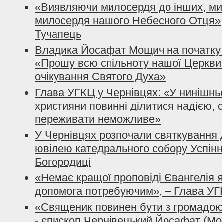
«Виявляючи милосердя до інших, ми
милосердя нашого Небесного Отця»,
Тучапець
Владика Йосафат Мощич на початку Д
«Прошу всю спільноту нашої Церкви 
очікування Святого Духа»
Глава УГКЦ у Чернівцях: «У нинішньо
християни повинні ділитися надією, 
переживати неможливе»
У Чернівцях розпочали святкування 
ювілею катедрального собору Успінн
Богородиці
«Немає кращої проповіді Євангелія я
допомога потребуючим», – Глава УГ
«Священик повинен бути з громадою 
- єпископ Чернівецький Йосафат (М