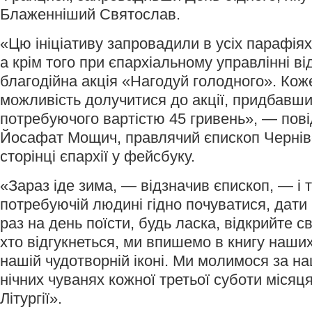
Блаженніший Святослав.
«Цю ініціативу запровадили в усіх парафіях
а крім того при єпархіальному управлінні в
благодійна акція «Нагодуй голодного». Кож
можливість долучитися до акції, придбавши
потребуючого вартістю 45 гривень», — пов
Йосафат Мощич, правлячий єпископ Чернівец
сторінці єпархії у фейсбуку.
«Зараз іде зима, — відзначив єпископ, — і т
потребуючій людині гідно почуватися, дати
раз на день поїсти, будь ласка, відкрийте св
хто відгукнеться, ми впишемо в книгу наши
нашій чудотворній іконі. Ми молимося за на
нічних чуванях кожної третьої суботи місяця
Літургії».