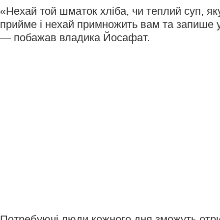
«Нехай той шматок хліба, чи теплий суп, як
прийме і нехай примножить вам та запише у 
— побажав владика Йосафат.
Потребуючі люди кожного дня зможуть отри