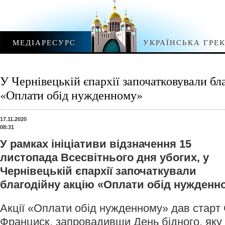
МЕДІАРЕСУРС
УКРАЇНСЬКА ГРЕ
У Чернівецькій єпархії започатковували бл
«Оплати обід нужденному»
17.11.2020
08:31
У рамках ініціативи відзначення 15
листопада Всесвітнього дня убогих, у
Чернівецькій єпархії започаткували
благодійну акцію «Оплати обід нужденн
Акції «Оплати обід нужденному» дав старт
Франциск, запровадивши День бідного, яку