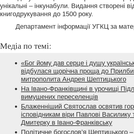
унікальні – інкунабули. Видання створені ві
книгодрукування до 1500 року.
Департамент інформації УГКЦ за мат
Медіа по темі:
«Бог йому дав серце і душу українсь
відбулася щорічна проща до Прилбич
митрополита Андрея Шептицького
На Івано-Франківщині в урочищі Під
вимушених переселенців
Блаженніший Святослав освятив го
ісповідникам віри Павлові Василику
Дмитерку в Івано-Франківську
Політичне богослов’я Шептицького –