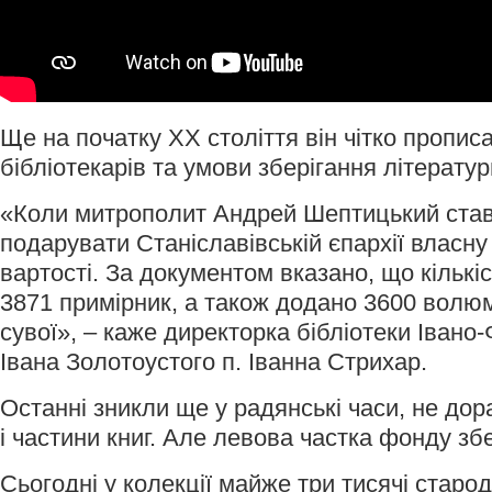
Ще на початку ХХ століття він чітко прописа
бібліотекарів та умови зберігання літератур
«Коли митрополит Андрей Шептицький став
подарувати Станіславівській єпархії власну 
вартості. За документом вказано, що кількі
3871 примірник, а також додано 3600 волюм
сувої», – каже директорка бібліотеки Івано-
Івана Золотоустого п. Іванна Стрихар.
Останні зникли ще у радянські часи, не дор
і частини книг. Але левова частка фонду зб
Сьогодні у колекції майже три тисячі старо