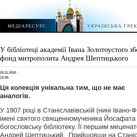
МЕДІАРЕСУРС
УКРАЇНСЬКА ГРЕ
У бібліотеці академії Івана Золотоустого з
фонд митрополита Андрея Шептицького
20.11.2020
12:05
Ця колекція унікальна тим, що не має
аналогів.
У 1907 році в Станіславівській (нині Івано-Ф
імені святого священномученика Йосафата
богословську бібліотеку. Її першим мецена
Андрей Шептицький. Прийшовши на Станісл