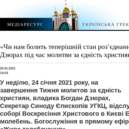
МЕДІАРЕСУРС
УКРАЇНСЬКА ГРЕ
«Чи нам болить теперішній стан роз’єднан
Дзюрах під час молитви за єдність христия
25.01.2021
14:03
У неділю, 24 січня 2021 року, на
завершення Тижня молитов за єдність
християн, владика Богдан Дзюрах,
Секретар Синоду Єпископів УГКЦ, відсл
соборі Воскресіння Христового в Києві 
молебень. Богослужіння в прямому ефі