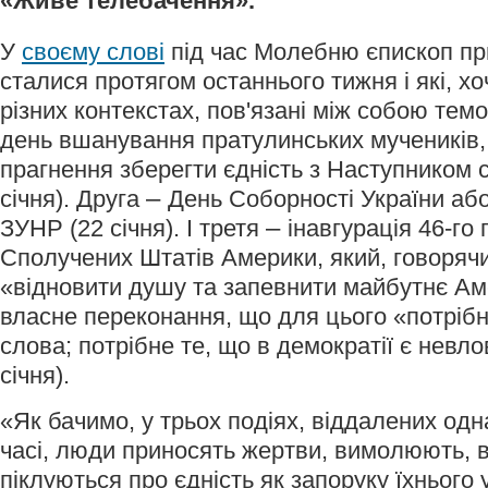
«Живе телебачення».
У
своєму слові
під час Молебню єпископ приг
сталися протягом останнього тижня і які, хоч
різних контекстах, пов'язані між собою те
день вшанування пратулинських мучеників, я
прагнення зберегти єдність з Наступником с
–
січня). Друга
День Соборності України аб
–
ЗУНР (22 січня). І третя
інавгурація 46-го
Сполучених Штатів Америки, який, говорячи
«відновити душу та запевнити майбутнє Ам
власне переконання, що для цього «потрібн
слова; потрібне те, що в демократії є невл
січня).
«Як бачимо, у трьох подіях, віддалених одна
часі, люди приносять жертви, вимолюють, 
піклуються про єдність як запоруку їхнього 