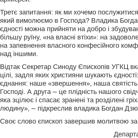
Третє запитання: як ми хочемо послужитися
який вимолюємо в Господа? Владика Богда
єдності можна прийняти на добро і збудув
більшу руїну, «на власні втіхи»: на задовол
на запевнення власного конфесійного комф
над іншими.
Відтак Секретар Синоду Єпископів УГКЦ вка
цілі, задля яких християни шукають єдності
єднання: наше «звершення», наша святість,
–
Господі. А друга
це плідність нашого сві
яка зцілює і спасає зранені та розділені грі
–
людину»,
підкреслив владика Богдан Дзю
Своє слово єпископ завершив молитвою за 
Департ