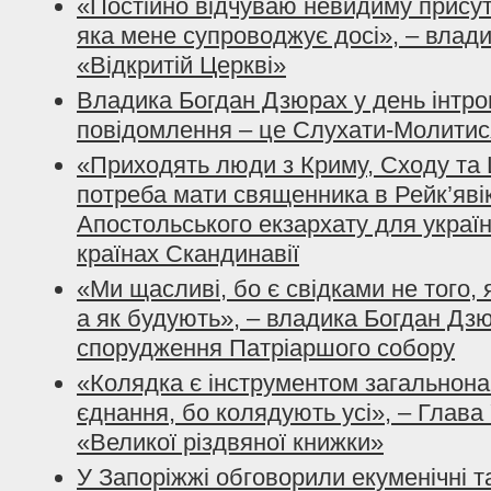
«Постійно відчуваю невидиму присут
яка мене супроводжує досі», – влад
«Відкритій Церкві»
Владика Богдан Дзюрах у день інтрон
повідомлення – це Слухати-Молити
«Приходять люди з Криму, Сходу та Ц
потреба мати священника в Рейк’яві
Апостольського екзархату для україн
країнах Скандинавії
«Ми щасливі, бо є свідками не того,
а як будують», – владика Богдан Дз
спорудження Патріаршого собору
«Колядка є інструментом загальнона
єднання, бо колядують усі», – Глава
«Великої різдвяної книжки»
У Запоріжжі обговорили екуменічні та