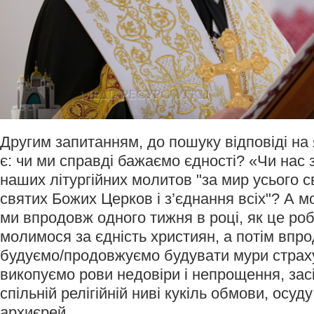
Другим запитанням, до пошуку відповіді на 
є: чи ми справді бажаємо єдності? «Чи нас
наших літургійних молитов "за мир усього с
святих Божих Церков і з’єднання всіх"? А мо
ми впродовж одного тижня в році, як це ро
молимося за єдність християн, а потім впр
будуємо/продовжуємо будувати мури страху
викопуємо рови недовіри і непрощення, зас
спільній релігійній ниві кукіль обмови, осуд
архиєрей.