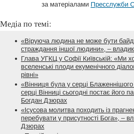
за матеріалами
Пресслужби С
Медіа по темі:
«Віруюча людина не може бути байд
страждання іншої людини», – влади
Глава УГКЦ у Софії Київській: «Ми х
вселенські плоди екуменічного діало
рівні»
«Вінниця була у серці Блаженнішого
серці Вінниці сьогодні постає його п
Богдан Дзюрах
«Ісусова молитва походить із прагн
перебувати у присутності Бога», – в
Дзюрах