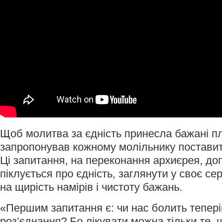
Щоб молитва за єдність принесла бажані п
запропонував кожному молільнику поставити
Ці запитання, на переконання архиєрея, до
піклується про єдність, заглянути у своє се
на щирість намірів і чистоту бажань.
«Першим запитання є: чи нас болить тепері
роз’єднання? Бо лікувати можна тільки те,