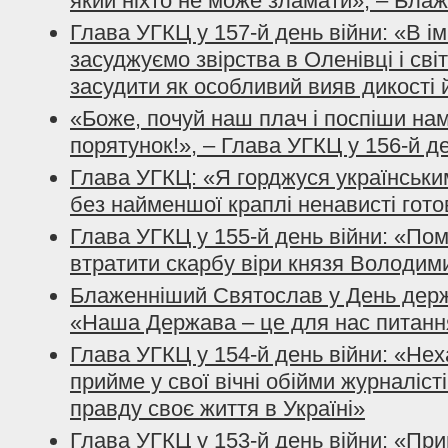
який ніхто не може зламати», – Бла
Глава УГКЦ у 157-й день війни: «В і
засуджуємо звірства в Оленівці і сві
засудити як особливий вияв дикості 
«Боже, почуй наш плач і поспіши нам
порятунок!», – Глава УГКЦ у 156-й д
Глава УГКЦ: «Я горджуся українським
без найменшої краплі ненависті гото
Глава УГКЦ у 155-й день війни: «По
втратити скарбу віри князя Володим
Блаженніший Святослав у День держ
«Наша Держава – це для нас питанн
Глава УГКЦ у 154-й день війни: «Нех
прийме у свої вічні обійми журналісті
правду своє життя в Україні»
Глава УГКЦ у 153-й день війни: «При