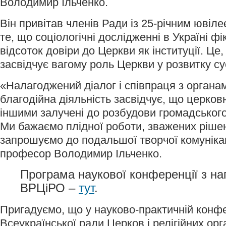
Володимир Ільченко.
Він привітав членів Ради із 25-річним ювіле
те, що соціологічні дослідженні в Україні ф
відсоток довіри до Церкви як інституції. Це,
засвідчує вагому роль Церкви у розвитку су
«Налагоджений діалог і співпраця з органа
благодійна діяльність засвідчує, що церковні
іншими залучені до розбудови громадського 
Ми бажаємо плідної роботи, зважених рішен
запрошуємо до подальшої творчої комунікац
професор Володимир Ільченко.
Програма наукової конференції з на
ВРЦіРО –
тут
.
Пригадуємо, що у науково-практичній конфер
Всеукраїнської ради Церков і релігійних орг