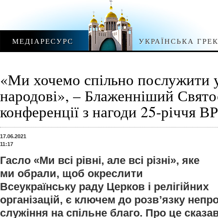
МЕДІАРЕСУРС
УКРАЇНСЬКА ГРЕ
«Ми хочемо спільно послужити 
народові», – Блаженніший Свято
конференції з нагоди 25-річчя В
17.06.2021
11:17
Гасло «Ми всі рівні, але всі різні», яке
ми обрали, щоб окреслити
Всеукраїнську раду Церков і релігійних
організацій, є ключем до розв’язку непр
служіння на спільне благо. Про це сказ