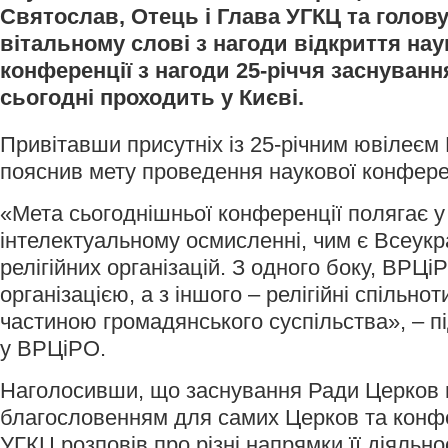
Святослав, Отець і Глава УГКЦ та голов
вітальному слові з нагоди відкриття на
конференції з нагоди 25-річчя заснуванн
сьогодні проходить у Києві.
Привітавши присутніх із 25-річним ювілеє
пояснив мету проведення наукової конференц
«Мета сьогоднішньої конференції полягає у
інтелектуальному осмисленні, чим є Всеукр
релігійних організацій. З одного боку, ВРЦ
організацією, а з іншого – релігійні спільно
частиною громадянського суспільства», – 
у ВРЦіРО.
Наголосивши, що заснування Ради Церков в
благословенням для самих Церков та конфе
УГКЦ розповів про різні напрямки її діяльнос