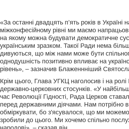
«За останні двадцять п’ять років в Україні н
міжконфесійному рівні ми маємо напрацьов
на якому можна будувати демократичне сус
українським зразком. Такої Ради нема більше 
дивуються, що між нами може бути спільно
однодушність позитивно впливає на україн
рівень», – зазначив Блаженнніший Святосл
Крім цього, Глава УГКЦ наголосив і на ролі
державно-церковних стосунків. «У найбільш
час Революції Гідності, Рада Церков става
перед державними діячами. Нам потрібно в
обміркувати, бо з'ясувалося, що ми можемо
зробили до цього. Ми хочемо спільно послу
народові», – сказав він.