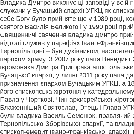
Владика Дмитро виконує ці заповіді у всій п
служачи у Бучацькій єпархії УГКЦ як єписк
себе Богу було прийняте ще у 1989 році, ко
святого Василія Великого і у 1990 році при
Священничі свячення владика Дмитро прийня
відтоді служив у парафіях Івано-Франківщин
Тернопільщині – був духівником, настоятел
парохом храму. З 2007 року папа Венедикт 
ієромонаха Дмитра Григорака апостольськи
Бучацької єпархії, у липні 2011 року папа да
призначення єпархом Бучацьким УГКЦ, а 18
його єпископська хіротонія у катедральному
Павла у Чорткові. Чин архиєрейської хіротон
Блаженніший Святослав, Отець і Глава УГК
були владика Василь Семенюк, правлячий 
Тернопільсько-Зборівської єпархії, та вла
єпископ-емерит Івано-Франківської єпархії.