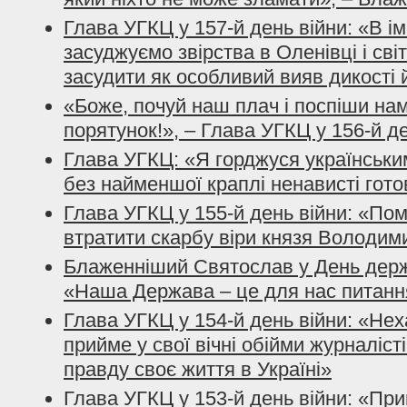
Глава УГКЦ у 157-й день війни: «В і
засуджуємо звірства в Оленівці і сві
засудити як особливий вияв дикості 
«Боже, почуй наш плач і поспіши нам
порятунок!», – Глава УГКЦ у 156-й д
Глава УГКЦ: «Я горджуся українським
без найменшої краплі ненависті гото
Глава УГКЦ у 155-й день війни: «По
втратити скарбу віри князя Володим
Блаженніший Святослав у День держ
«Наша Держава – це для нас питанн
Глава УГКЦ у 154-й день війни: «Нех
прийме у свої вічні обійми журналісті
правду своє життя в Україні»
Глава УГКЦ у 153-й день війни: «При