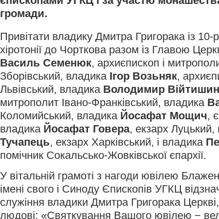
єпископами УГКЦ і за участю монашества
громади.
Привітати владику Дмитра Григорака із 10-
хіротонії до Чорткова разом із Главою Цер
Василь Семенюк
, архиєпископ і митропол
Зборівський, владика
Ігор Возьняк
, архиєп
Львівський, владика
Володимир Війтиши
митрополит Івано-Франківський, владика
Ва
Коломийський, владика
Йосафат Мощич
, 
владика
Йосафат Говера
, екзарх Луцький,
Тучапець
, екзарх Харківський, і владика
Пе
помічник Сокальсько-Жовківської єпархії.
У вітальній грамоті з нагоди ювілею Блаже
імені свого і Синоду Єпископів УГКЦ відзна
служіння владики Дмитра Григорака Церкві,
людові: «Святкування Вашого ювілею − вел