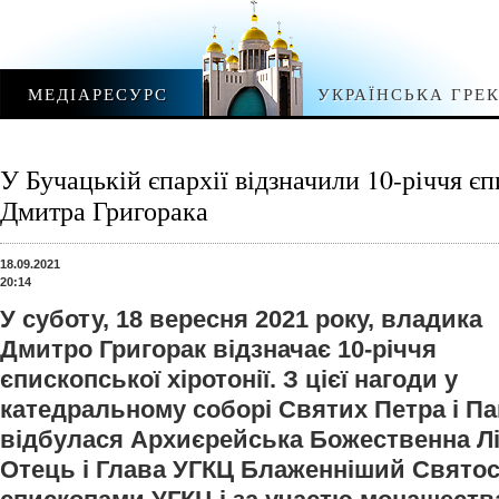
МЕДІАРЕСУРС
УКРАЇНСЬКА ГРЕ
У Бучацькій єпархії відзначили 10-річчя є
Дмитра Григорака
18.09.2021
20:14
У суботу, 18 вересня 2021 року, владика
Дмитро Григорак відзначає 10-річчя
єпископської хіротонії. З цієї нагоди у
катедральному соборі Святих Петра і Па
відбулася Архиєрейська Божественна Лі
Отець і Глава УГКЦ Блаженніший Святосл