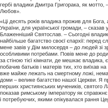
гербі владики Дмитра Григорака, як мотто, 
Любов».
«Ці десять років владика прожив для Бога,
України, для української громади, – сказав у
Блаженніший Святослав. – Сьогодні владик
найбільше багатство своєї єпархії: перед 
мене завів у Дім милосердя – до людей зі зр
особливими потребами. Повів мене до родин
за стіною тієї кімнати, де мешкає владика, є
побачив батьків і матерів тих, хто виїхав на
вже майже лежать на смертному ложі, нем
доми – велике багатство нашої Церкви. Я п
перших християнських мучеників, святого Л
показав римському імператору як справжнє 
і потребуючих, якими опікувалася рання Це