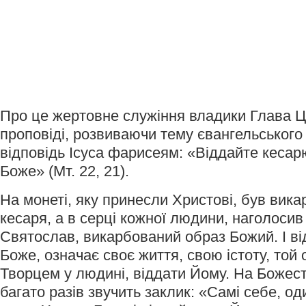
Про це жертовне служіння владики Глава Це
проповіді, розвиваючи тему євангельського
відповідь Ісуса фарисеям: «Віддайте кесарю
Боже» (Мт. 22, 21).
На монеті, яку принесли Христові, був вик
кесаря, а в серці кожної людини, наголоси
Святослав, викарбований образ Божий. І від
Боже, означає своє життя, свою істоту, той
Творцем у людині, віддати Йому. На Божеств
багато разів звучить заклик: «Самі себе, од