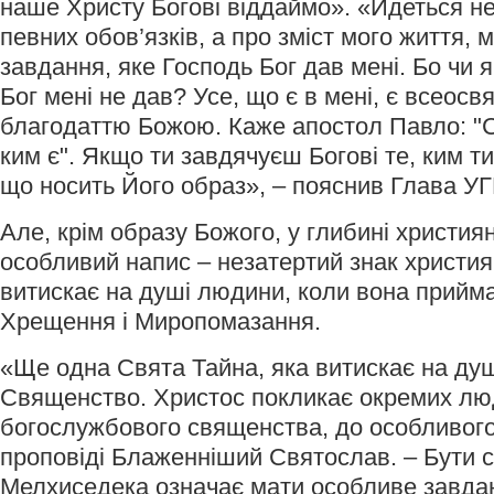
наше Христу Богові віддаймо». «Йдеться н
певних обов’язків, а про зміст мого життя, мо
завдання, яке Господь Бог дав мені. Бо чи 
Бог мені не дав? Усе, що є в мені, є всеос
благодаттю Божою. Каже апостол Павло: "
ким є". Якщо ти завдячуєш Богові те, ким ти
що носить Його образ», – пояснив Глава У
Але, крім образу Божого, у глибині христия
особливий напис – незатертий знак христия
витискає на душі людини, коли вона прийма
Хрещення і Миропомазання.
«Ще одна Свята Тайна, яка витискає на душ
Священство. Христос покликає окремих лю
богослужбового священства, до особливого 
проповіді Блаженніший Святослав. – Бути 
Мелхиседека означає мати особливе завдан