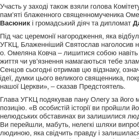
Участь у заході також взяли голова Комітет
пам’яті блаженного священномученика Ом
Васюник
і громадський діяч та дипломат
Д
Під час церемонії нагородження, яка відбул
УГКЦ, Блаженніший Святослав наголосив н
о. Омеляна Ковча – лишитися собою навіть 
життя чи ув’язнення намагаються тебе злам
Сенцов сьогодні отримав цю відзнаку, озна
ідеї, думки цього великого священника, по
нашої Церкви», – сказав Предстоятель.
Глава УГКЦ подякував пану Олегу за його м
позицію. «В особистій історії ви пройшли й
нелюдських обставинах ви залишилися люд
Ви перейшли, мабуть, нелегкі шляхи випро
людиною, яка свідчить правду і залишилася