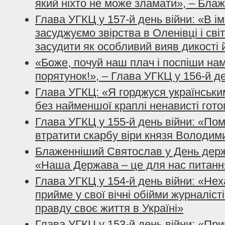
який ніхто не може зламати», – Бла
Глава УГКЦ у 157-й день війни: «В і
засуджуємо звірства в Оленівці і сві
засудити як особливий вияв дикості 
«Боже, почуй наш плач і поспіши нам
порятунок!», – Глава УГКЦ у 156-й д
Глава УГКЦ: «Я горджуся українським
без найменшої краплі ненависті гото
Глава УГКЦ у 155-й день війни: «По
втратити скарбу віри князя Володим
Блаженніший Святослав у День держ
«Наша Держава – це для нас питанн
Глава УГКЦ у 154-й день війни: «Нех
прийме у свої вічні обійми журналісті
правду своє життя в Україні»
Глава УГКЦ у 153-й день війни: «При