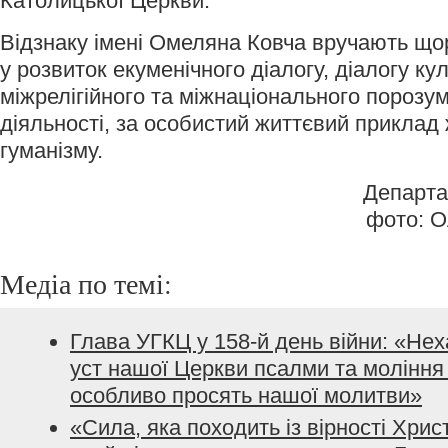
Католицької Церкви.
Відзнаку імені Омеляна Ковча вручають що
у розвиток екуменічного діалогу, діалогу кул
міжрелігійного та міжнаціонального порозум
діяльності, за особистий життєвий приклад 
гуманізму.
Департа
фото: О
Медіа по темі:
Глава УГКЦ у 158-й день війни: «Не
уст нашої Церкви псалми та моління з
особливо просять нашої молитви»
«Сила, яка походить із вірності Хрис