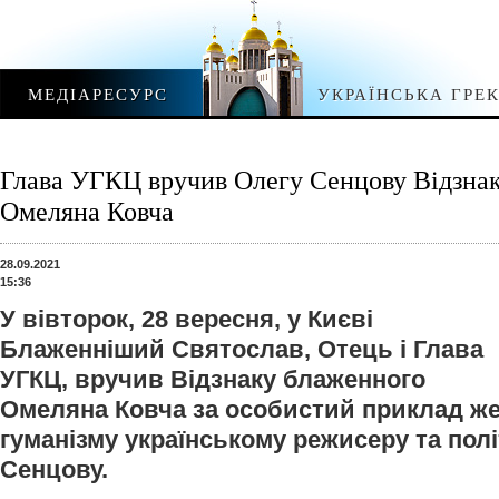
МЕДІАРЕСУРС
УКРАЇНСЬКА ГРЕ
Глава УГКЦ вручив Олегу Сенцову Відзна
Омеляна Ковча
28.09.2021
15:36
У вівторок, 28 вересня, у Києві
Блаженніший Святослав, Отець і Глава
УГКЦ, вручив Відзнаку блаженного
Омеляна Ковча за особистий приклад же
гуманізму українському режисеру та пол
Сенцову.