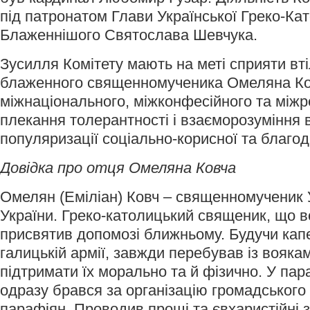
під патронатом Глави Української Греко-Ка
Блаженнішого Святослава Шевчука.
Зусилля Комітету мають на меті сприяти вт
блаженного священномученика Омеляна Ко
міжнаціонального, міжконфесійного та міжре
плекання толерантності і взаєморозуміння в
популяризації соціально-корисної та благод
Довідка про отця Омеляна Ковча
Омелян (Еміліан) Ковч – священномученик
України. Греко-католицький священик, що в
присвятив допомозі ближньому. Будучи капе
галицькій армії, завжди перебував із вояка
підтримати їх морально та й фізично. У пар
одразу брався за організацію громадського 
парафіян. Проводив прощі та євхаристійні з