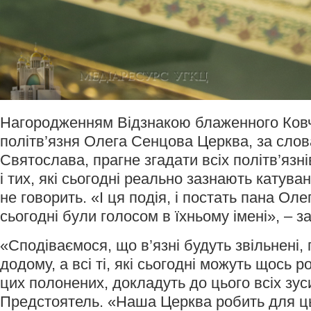
Нагородженням Відзнакою блаженного Ковч
політв’язня Олега Сенцова Церква, за сло
Святослава, прагне згадати всіх політв’язн
і тих, які сьогодні реально зазнають катуван
не говорить. «І ця подія, і постать пана Олег
сьогодні були голосом в їхньому імені», – 
«Сподіваємося, що в’язні будуть звільнені,
додому, а всі ті, які сьогодні можуть щось 
цих полонених, докладуть до цього всіх зус
Предстоятель. «Наша Церква робить для ць