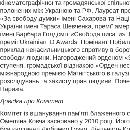
кінематографічної та громадянської спільно
полонених між Україною та РФ. Лауреат пр
«За свободу думки» імені Сахарова та Наці
України імені Тараса Шевченка, премії аме
імені Барбари Голдсміт «Свобода писати».
премії Ukrainian ID Awards. Номінант Нобел
приклад ненасильницького спротиву в борот
свободи людини. Нагороджений орденом «За 
ступеня, громадської відзнакою «Орден нес
міжнародною премією Магнітського в галузі
розслідувань та захисту прав людини. Поч
Парижа.
Довідка про Комітет
Комітет із вшанування пам’яті блаженного
Омеляна Ковча засновано у 2010 році. Йог
був кардинал Любомир Гузар. Діяльність Ко