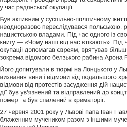
у час радянської окупації.
Був активним у суспільно-політичному житті
неодноразово переслідувався польською, р
нацистською владами. Під час одного із сво
книгу — «Чому наші від нас втікають». Під 
окупації допомагав євреям, врятував більше
зокрема відомого белзького рабина Арона 
Його допитували в тюрмі на Лонцького у Ль
визнання вини і відмови від подальшого хр
відмови від протестів засудження дій нацис
дії був ув'язнений та відправлений до конц
помер та був спалений в крематорії.
27 червня 2001 року у Львові папа Іван Пав
блаженним мучеником разом з іншими муче