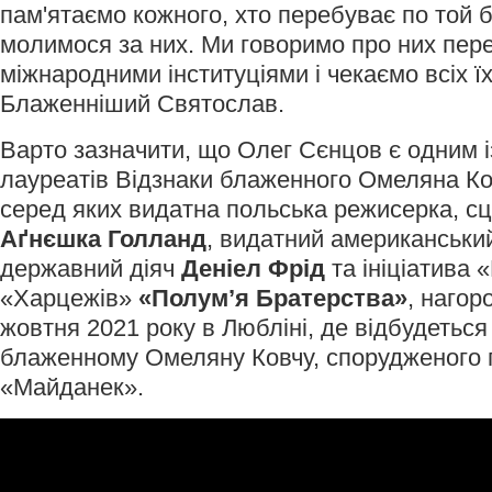
пам'ятаємо кожного, хто перебуває по той б
молимося за них. Ми говоримо про них пер
міжнародними інституціями і чекаємо всіх ї
Блаженніший Святослав.
Варто зазначити, що Олег Сєнцов є одним і
лауреатів Відзнаки блаженного Омеляна Ко
серед яких видатна польська режисерка, сц
Аґнєшка Голланд
, видатний американськи
державний діяч
Деніел Фрід
та ініціатива 
«Харцежів»
«Полум’я Братерства»
, нагор
жовтня 2021 року в Любліні, де відбудетьс
блаженному Омеляну Ковчу, спорудженого
«Майданек».