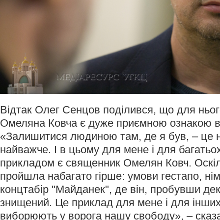
Відтак Олег Сенцов поділився, що для ньо
Омеляна Ковча є дуже приємною ознакою 
«Залишитися людиною там, де я був, – це 
найважче. І в цьому для мене і для багать
прикладом є священник Омелян Ковч. Оскіл
пройшла набагато гірше: умови гестапо, німе
концтабір "Майданек", де він, пробувши дек
знищений. Це приклад для мене і для інших
виборюють у ворога нашу свободу», – сказа