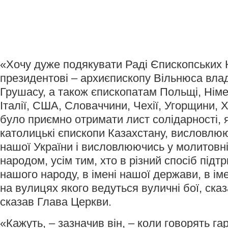
«Хочу дуже подякувати Раді Єпископських 
президентові – архиєпископу Вільнюса влад
Грушасу, а також єпископатам Польщі, Німеч
Італії, США, Словаччини, Чехії, Угорщини, 
було приємно отримати лист солідарності, я
католицькі єпископи Казахстану, висловлю
нашої України і висловлюючись у молитовні
народом, усім тим, хто в різний спосіб підт
нашого народу, в імені нашої держави, в ім
на вулицях якого ведуться вуличні бої, ска
сказав Глава Церкви.
«Кажуть, – зазначив він, – коли говорять га