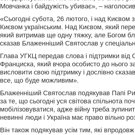
Мовчанка і байдужість убиває», – наголосив
«Сьогодні субота, 26 лютого, і над Києвом 
Києвом українським. Над Києвом, який пер
який витримав ще одну тяжку, але Богом бл
сказав Блаженніший Святослав у спеціальн
Глава УГКЦ передав слова і підтримки від
Франциска, який вчора особисто до нього 
висловити свою підтримку і дослівно сказа
все, що буде можливим».
Блаженніший Святослав подякував Папі Рим
за те, що сьогодні уся світова спільнота по
мобілізовуватися, адже війну треба зупини
невинні люди і Україна має право вільно ро
Він також подякував усім тим, які впродовж 