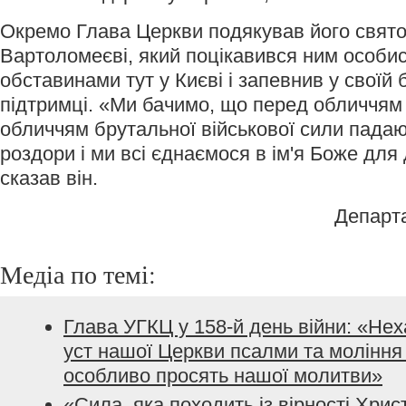
Окремо Глава Церкви подякував його святос
Вартоломеєві, який поцікавився ним особи
обставинами тут у Києві і запевнив у своїй 
підтримці. «Ми бачимо, що перед обличчям 
обличчям брутальної військової сили падаю
роздори і ми всі єднаємося в ім'я Боже для
сказав він.
Департ
Медіа по темі:
Глава УГКЦ у 158-й день війни: «Не
уст нашої Церкви псалми та моління з
особливо просять нашої молитви»
«Сила, яка походить із вірності Хрис