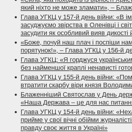
який ніхто не може зламати», – Бла
Глава УГКЦ у 157-й день війни: «В і
засуджуємо звірства в Оленівці і сві
засудити як особливий вияв дикості 
«Боже, почуй наш плач і поспіши нам
порятунок!», – Глава УГКЦ у 156-й д
Глава УГКЦ: «Я горджуся українським
без найменшої краплі ненависті гото
Глава УГКЦ у 155-й день війни: «По
втратити скарбу віри князя Володим
Блаженніший Святослав у День держ
«Наша Держава – це для нас питанн
Глава УГКЦ у 154-й день війни: «Нех
прийме у свої вічні обійми журналісті
правду своє життя в Україні»