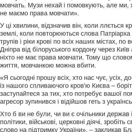
мовчать. Музи нехай і помовкують, але ми,
не маємо права мовчати».
У ці хвилини, відзначив він, коли ллється кр
землі, коли повторюються слова Патріарха
трупів і ріки крові по всіх наших містах, по
Дніпра від білоруського кордону через Київ
ніхто не має права мовчати. Тому що слов
життя, мовчанкою можна вбити.
«Я сьогодні прошу всіх, хто нас чує, усіх, д
із нашого спливаючого кров'ю Києва – боріт
заступайтеся за тих, хто потребує вашої по
агресор зупинився і відійшов геть з українсь
Хто б ви не були, чи ви є очільники держав 
політики, військові, церковні діячі, зробіть 
слово на підтримку України», – закликав Б