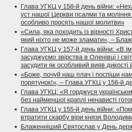
Глава УГКЦ у 158-й день війни: «Не
уст нашої Церкви псалми та моління з
особливо просять нашої молитви»
«Сила, яка походить із вірності Хрис
який ніхто не може зламати», – Бла
Глава УГКЦ у 157-й день війни: «В і
засуджуємо звірства в Оленівці і сві
засудити як особливий вияв дикості 
«Боже, почуй наш плач і поспіши нам
порятунок!», – Глава УГКЦ у 156-й д
Глава УГКЦ: «Я горджуся українським
без найменшої краплі ненависті гото
Глава УГКЦ у 155-й день війни: «По
втратити скарбу віри князя Володим
Блаженніший Святослав у День держ