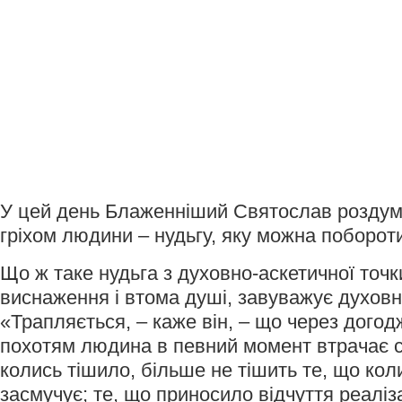
У цей день Блаженніший Святослав роздум
гріхом людини – нудьгу, яку можна поборот
Що ж таке нудьга з духовно-аскетичної точк
виснаження і втома душі, завуважує духовн
«Трапляється, – каже він, – що через догод
похотям людина в певний момент втрачає см
колись тішило, більше не тішить те, що кол
засмучує; те, що приносило відчуття реаліз