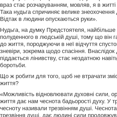
враз стає розчаруванням, мовляв, я в житті
Така нудьга спричиняє велике знеохочення 
Відтак в людини опускаються руки».
Нудьга, на думку Предстоятеля, найбільше 
полуденного в людській душі, тому що він 
до життя, породжуючи в неї відчуття спуст
зневіри, зокрема щодо спасіння. Внаслідок 
піддається лінивству, стає нездатною навіт
боротьби.
Що ж робити для того, щоб не втрачати зміс
життя?
«Можливість відновлювати духовні сили, ор
життя дає нам чеснота бадьорості духу. У т
чесноту називали трезвінням душі. Чеснота
трезвіння душі, дає людині сили продовжув