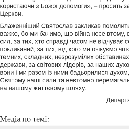
користаючи з Божої допомоги», – просить з
Церкви.
Блаженніший Святослав закликав помолитис
важко, бо ми бачимо, що війна несе втому
сил, за тих, хто справді часом не відчуває с
покликаний, за тих, від кого ми очікуємо чіт
темних, складних, незрозумілих обставинах:
держави, за світових лідерів, за наших дух
вони і ми разом із ними бадьорилися духом
Святому наші сили та невтомно перемагали 
на нашому життєвому шляху.
Департ
Медіа по темі: