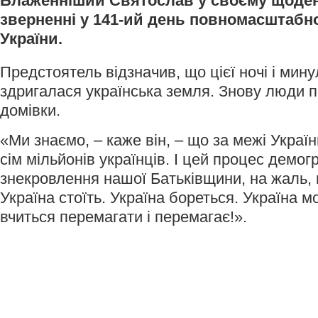
Блаженніший Святослав у своєму щоде
зверненні у 141-ий день повномасштабної
України.
Предстоятель відзначив, що цієї ночі і мин
здригалася українська земля. Знову люди 
домівки.
«Ми знаємо, – каже він, – що за межі Украї
сім мільйонів українців. І цей процес демог
знекровлення нашої Батьківщини, на жаль,
Україна стоїть. Україна бореться. Україна м
вчиться перемагати і перемагає!».