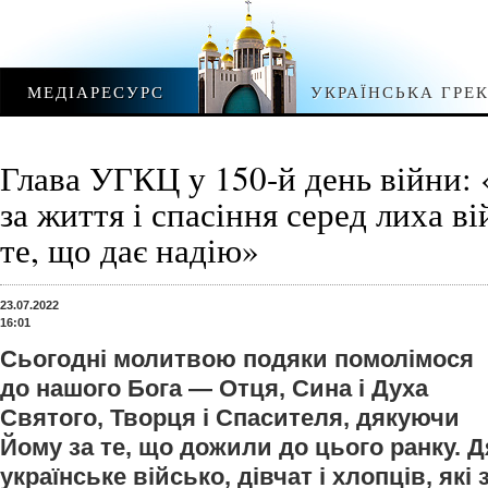
МЕДІАРЕСУРС
УКРАЇНСЬКА ГРЕ
Глава УГКЦ у 150-й день війни: 
за життя і спасіння серед лиха ві
те, що дає надію»
23.07.2022
16:01
Сьогодні молитвою подяки помолімося
до нашого Бога — Отця, Сина і Духа
Святого, Творця і Спасителя, дякуючи
Йому за те, що дожили до цього ранку. 
українське військо, дівчат і хлопців, які