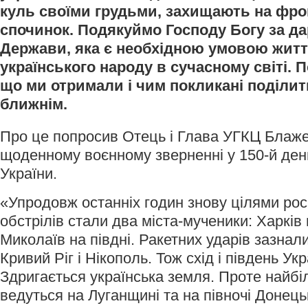
куль своїми грудьми, захищають на фро
спочинок. Подякуймо Господу Богу за да
Держави, яка є необхідною умовою житт
українського народу в сучасному світі. П
що ми отримали і чим покликані поділи
ближнім.
Про це попросив Отець і Глава УГКЦ Блаж
щоденному воєнному зверненні у 150-й день
України.
«Упродовж останніх годин знову цілями рос
обстрілів стали два міста-мученики: Харків н
Миколаїв на півдні. Ракетних ударів зазнал
Кривий Ріг і Нікополь. Тож схід і південь Ук
Здригається українська земля. Проте найбіл
ведуться на Луганщині та на півночі Донець