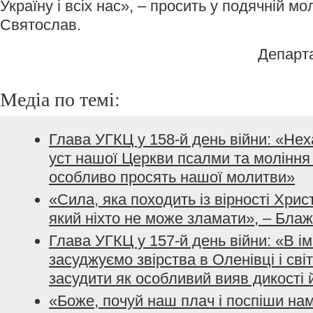
Україну і всіх нас», – просить у подячній м
Святослав.
Департ
Медіа по темі:
Глава УГКЦ у 158-й день війни: «Не
уст нашої Церкви псалми та моління з
особливо просять нашої молитви»
«Сила, яка походить із вірності Хрис
який ніхто не може зламати», – Бла
Глава УГКЦ у 157-й день війни: «В і
засуджуємо звірства в Оленівці і сві
засудити як особливий вияв дикості 
«Боже, почуй наш плач і поспіши нам