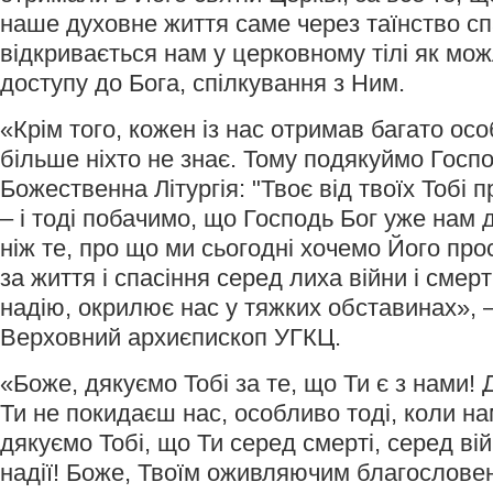
наше духовне життя саме через таїнство сп
відкривається нам у церковному тілі як мо
доступу до Бога, спілкування з Ним.
«Крім того, кожен із нас отримав багато осо
більше ніхто не знає. Тому подякуймо Госпо
Божественна Літургія: "Твоє від твоїх Тобі
– і тоді побачимо, що Господь Бог уже нам 
ніж те, про що ми сьогодні хочемо Його про
за життя і спасіння серед лиха війни і смер
надію, окрилює нас у тяжких обставинах», 
Верховний архиєпископ УГКЦ.
«Боже, дякуємо Тобі за те, що Ти є з нами! 
Ти не покидаєш нас, особливо тоді, коли н
дякуємо Тобі, що Ти серед смерті, серед вій
надії! Боже, Твоїм оживляючим благослове