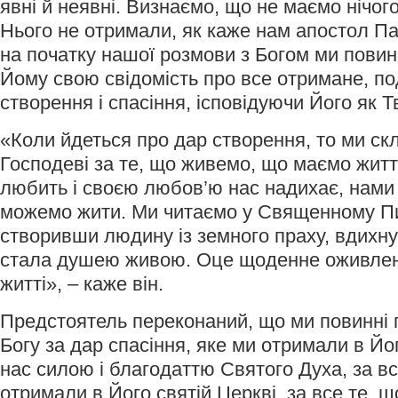
явні й неявні. Визнаємо, що не маємо нічого
Нього не отримали, як каже нам апостол Па
на початку нашої розмови з Богом ми повин
Йому свою свідомість про все отримане, по
створення і спасіння, ісповідуючи Його як Т
«Коли йдеться про дар створення, то ми с
Господеві за те, що живемо, що маємо житт
любить і своєю любов’ю нас надихає, нами 
можемо жити. Ми читаємо у Священному Пис
створивши людину із земного праху, вдихнув
стала душею живою. Оце щоденне оживлен
житті», – каже він.
Предстоятель переконаний, що ми повинні 
Богу за дар спасіння, яке ми отримали в Йог
нас силою і благодаттю Святого Духа, за всі 
отримали в Його святій Церкві, за все те, 