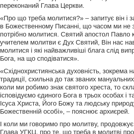
переконаний Глава Церкви.
«Про що треба молитися?» – запитує він і 
в Божественному Писанні, що часом ми не 
потрібно молитися. Святий апостол Павло
учителем молитви є Дух Святий, Він нас на
молитися і які найважливіші блага слід ви
Бога, на що сподіватися».
«Східнохристиянська духовність, зокрема на
традиції, схильна до так званих мануальних
коли ми робимо знак святого хреста, то скл
ісповідуємо єдиного Бога в трьох особах і 
Ісуса Христа, Його Божу та людську природу
Божественній особі», – пояснює архиєрей.
І коли ми говоримо про молитву, продовжує
Глава УГКЦ, про те, що треба в молитві про