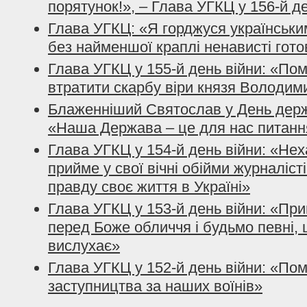
порятунок!», – Глава УГКЦ у 156-й д
Глава УГКЦ: «Я горджуся українським
без найменшої краплі ненависті гото
Глава УГКЦ у 155-й день війни: «По
втратити скарбу віри князя Володим
Блаженніший Святослав у День держ
«Наша Держава – це для нас питанн
Глава УГКЦ у 154-й день війни: «Нех
прийме у свої вічні обійми журналісті
правду своє життя в Україні»
Глава УГКЦ у 153-й день війни: «При
перед Боже обличчя і будьмо певні, 
вислухає»
Глава УГКЦ у 152-й день війни: «По
заступництва за наших воїнів»