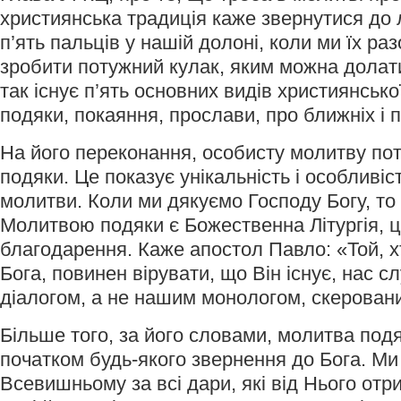
християнська традиція каже звернутися до 
п’ять пальців у нашій долоні, коли ми їх р
зробити потужний кулак, яким можна долати
так існує п’ять основних видів християнськ
подяки, покаяння, прослави, про ближніх і 
На його переконання, особисту молитву пот
подяки. Це показує унікальність і особливіс
молитви. Коли ми дякуємо Господу Богу, то 
Молитвою подяки є Божественна Літургія, 
благодарення. Каже апостол Павло: «Той, 
Бога, повинен вірувати, що Він існує, нас с
діалогом, а не нашим монологом, скерован
Більше того, за його словами, молитва под
початком будь-якого звернення до Бога. Ми
Всевишньому за всі дари, які від Нього отри