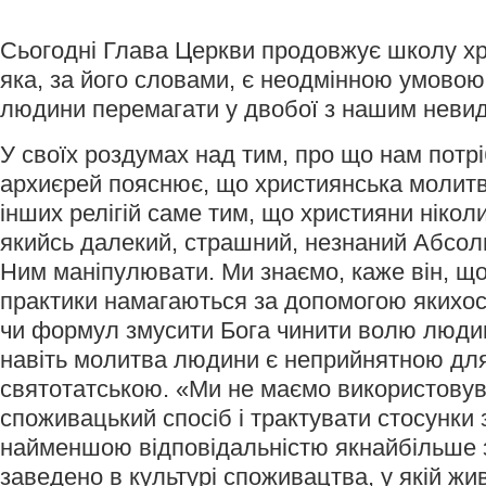
Сьогодні Глава Церкви продовжує школу хр
яка, за його словами, є неодмінною умовою 
людини перемагати у двобої з нашим неви
У своїх роздумах над тим, про що нам потр
архиєрей пояснює, що християнська молитва
інших релігій саме тим, що християни нікол
якийсь далекий, страшний, незнаний Абсол
Ним маніпулювати. Ми знаємо, каже він, що 
практики намагаються за допомогою якихос
чи формул змусити Бога чинити волю людин
навіть молитва людини є неприйнятною для
святотатською. «Ми не маємо використовув
споживацький спосіб і трактувати стосунки 
найменшою відповідальністю якнайбільше з
заведено в культурі споживацтва, у якій жив