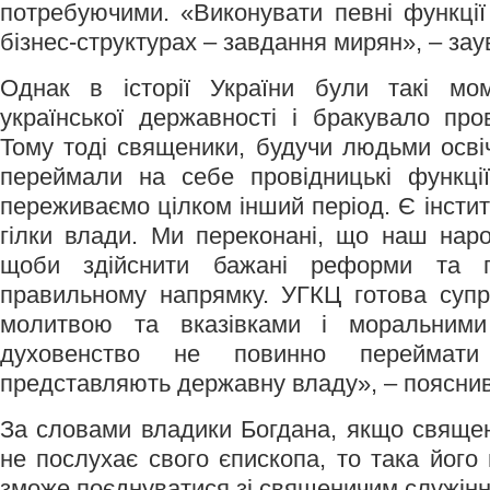
потребуючими. «Виконувати певні функції
бізнес-структурах – завдання мирян», – зау
Однак в історії України були такі мо
української державності і бракувало пров
Тому тоді священики, будучи людьми осві
переймали на себе провідницькі функції
переживаємо цілком інший період. Є інстит
гілки влади. Ми переконані, що наш нар
щоби здійснити бажані реформи та п
правильному напрямку. УГКЦ готова суп
молитвою та вказівками і моральними
духовенство не повинно переймати
представляють державну владу», – пояснив 
За словами владики Богдана, якщо священ
не послухає свого єпископа, то така його 
зможе поєднуватися зі священичим служінн