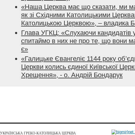
«Наша Церква має що сказати, ми м
як зі Східними Католицькими Церквами
Католицькою Церквою», – владика 
Глава УГКЦ: «Слухаючи кандидатів у
спитаймо в них не про те, що вони м
є»
«Галицьке Євангеліє 1144 року об’єдн
Церкви колись єдиної Київської Цер
Хрещення», - о. Андрій Бондарук
УКРАЇНСЬКА ГРЕКО-КАТОЛИЦЬКА ЦЕРКВА