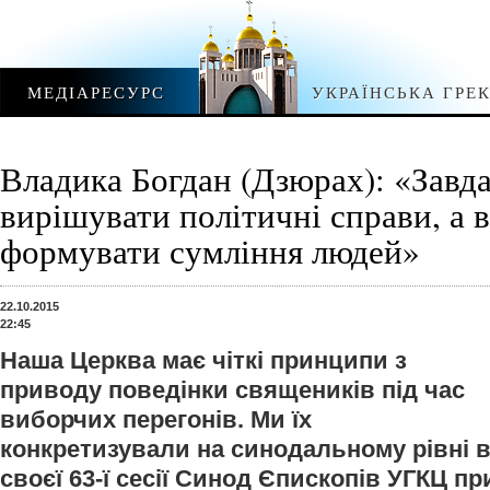
МЕДІАРЕСУРС
УКРАЇНСЬКА ГРЕ
Владика Богдан (Дзюрах): «Завд
вирішувати політичні справи, а в
формувати сумління людей»
22.10.2015
22:45
Наша Церква має чіткі принципи з
приводу поведінки священиків під час
виборчих перегонів. Ми їх
конкретизували на синодальному рівні в 
своєї 63-ї сесії Синод Єпископів УГКЦ п