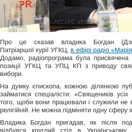
Про це сказав владика Богдан (Дзюр
Патріаршої курії УГКЦ,
в ефірі радіо «Марі
Додамо, радіопрограма була присвячена 
позиції УГКЦ та УПЦ КП з приводу свящ
вибори.
На думку єпископа, кожною ділянкою пуб
займатися спеціалісти: «Священиків усіх
того, щоби вони працювали і служили не в
релігійній. Не можна підміняти одну сферу 
Владика Богдан пригадав, як після поді
відбувся круглий стіл в Українському 