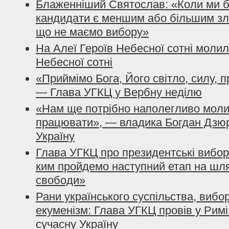
Блаженніший Святослав: «Коли ми 
кандидати є меншим або більшим зло
що не маємо вибору»
На Алеї Героїв Небесної сотні молил
Небесної cотні
«Приймімо Бога, Його світло, силу, п
— Глава УГКЦ у Вербну неділю
«Нам ще потрібно наполегливо молит
працювати», — владика Богдан Дзюр
Україну
Глава УГКЦ про президентські вибор
ким пройдемо наступний етап на шля
свободи»
Рани українського суспільства, вибо
екуменізм: Глава УГКЦ провів у Римі
сучасну Україну