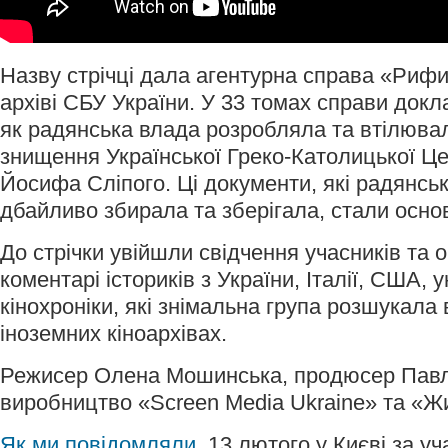
Назву стрічці дала агентурна справа «Рифи»
архіві СБУ України. У 33 томах справи док
як радянська влада розробляла та втілюва
знищення Української Греко-Католицької Цер
Йосифа Сліпого. Ці документи, які радянсь
дбайливо збирала та зберігала, стали осно
До стрічки увійшли свідчення учасників та о
коментарі істориків з України, Італії, США, 
кінохроніки, які знімальна група розшукала 
іноземних кіноархівах.
Режисер Олена Мошинська, продюсер Павл
виробництво «Sсreen Media Ukraine» та «Жи
Як ми повідомляли
, 13 лютого у Києві за у