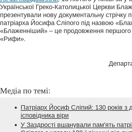
Української Греко-Католицької Церкви Бла
презентували нову документальну стрічку пр
патріарха Йосифа Сліпого під назвою «Бла
«Блаженніший» – це продовження першого
«Рифи».
Департ
Медіа по темі:
Патріарх Йосиф Сліпий: 130 років з
ісповідника віри
У Заздрості вшанували пам'ять патр