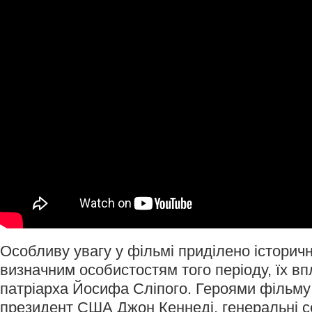
Особливу увагу у фільмі приділено історич
визначним особистостям того періоду, їх в
патріарха Йосифа Сліпого. Героями фільму с
президент США Джон Кеннеді, генеральні 