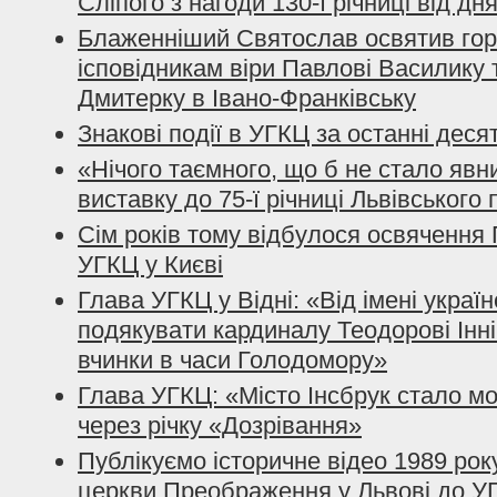
Сліпого з нагоди 130-ї річниці від д
Блаженніший Святослав освятив го
ісповідникам віри Павлові Василику
Дмитерку в Івано-Франківську
Знакові події в УГКЦ за останні десят
«Нічого таємного, що б не стало явни
виставку до 75-ї річниці Львівського
Сім років тому відбулося освячення
УГКЦ у Києві
Глава УГКЦ у Відні: «Від імені украї
подякувати кардиналу Теодорові Інніц
вчинки в часи Голодомору»
Глава УГКЦ: «Місто Інсбрук стало м
через річку «Дозрівання»
Публікуємо історичне відео 1989 ро
церкви Преображення у Львові до У