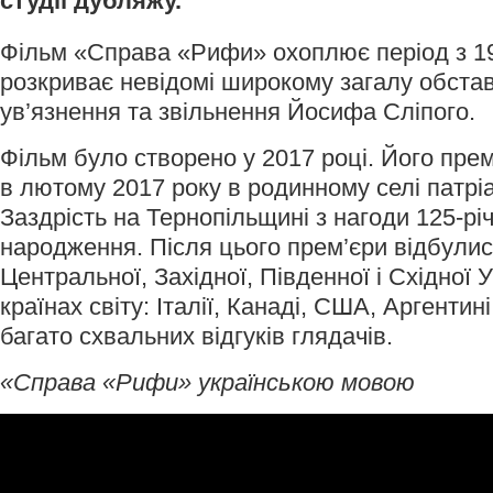
студії дубляжу.
Фільм «Справа «Рифи» охоплює період з 19
розкриває невідомі широкому загалу обста
ув’язнення та звільнення Йосифа Сліпого.
Фільм було створено у 2017 році. Його прем
в лютому 2017 року в родинному селі патр
Заздрість на Тернопільщині з нагоди 125-річ
народження. Після цього прем’єри відбулися
Центральної, Західної, Південної і Східної У
країнах світу: Італії, Канаді, США, Аргентин
багато схвальних відгуків глядачів.
«Справа «Рифи» українською мовою