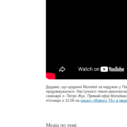
Додамо, що щоденні Молебні за недужих у Пат
продовжуватися. Наступного тижня реколектан
семінарії о. Петро Жук. Прямий ефір Молебню 
п'ятницю о 12:00 на
каналі «Живого ТБ» в мер
Медіа по темі: