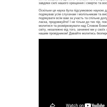
завдяки силі нашого хрещення і смертю та во
Оскільки ця наука була підсумковою наукою д
подякував усім слухачам і молільникам та вис
подякувати всім вам за участь та спільне до
ласка, продовжуйте! І не тільки до тих пір, п
молитися та розмірковувати над Словом Божим
світу, незалежно від того, зачинені ми у свої
нашим провідником! Давайте молитись безпер