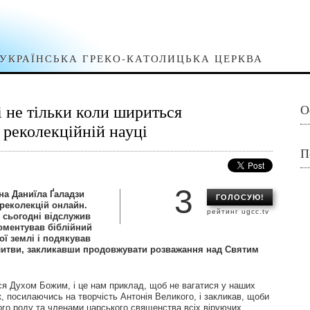
УКРАЇНСЬКА ГРЕКО-КАТОЛИЦЬКА ЦЕРКВА
 не тільки коли шириться
О
у реколекційній науці
П
3
на Даниїла Ґаладзи
ГОЛОСУЮ!
реколекцій онлайн.
рейтинг ugcc.tv
 сьогодні відслужив
оментував біблійний
ї землі і подякував
олитви, закликавши продовжувати розважання над Святим
ся Духом Божим, і це нам приклад, щоб не вагатися у наших
к, посилаючись на творчість Антонія Великого, і закликав, щоби
ого роду та членами царського священства всіх віруючих,