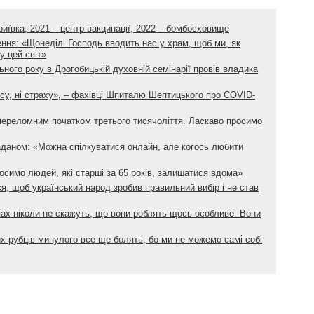
риївка, 2021 – центр вакцинації, 2022 – бомбосховище
ння: «Щонеділі Господь вводить нас у храм, щоб ми, як
у цей світ»
ьного року в Дрогобицькій духовній семінарії провів владика
су, ні страху», – фахівці Шпиталю Шептицького про COVID-
 переломним початком третього тисячоліття. Ласкаво просимо
аданом: «Можна спілкуватися онлайн, але когось любити
симо людей, які старші за 65 років, залишатися вдома»
, щоб український народ зробив правильний вибір і не став
ах ніколи не скажуть, що вони роблять щось особливе. Вони
х рубців минулого все ще болять, бо ми не можемо самі собі