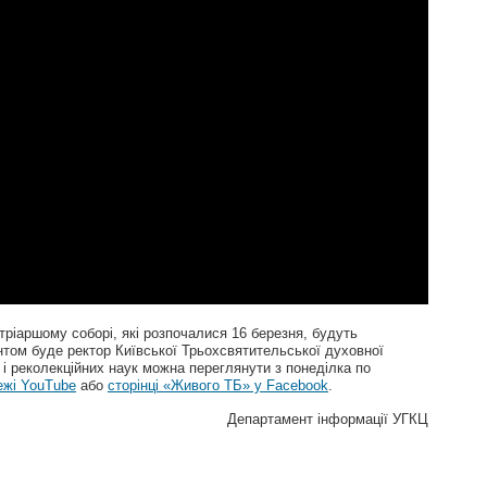
ріаршому соборі, які розпочалися 16 березня, будуть
том буде ректор Київської Трьохсвятительської духовної
і реколекційних наук можна переглянути з понеділка по
ежі YouTube
або
сторінці «Живого ТБ» у Facebook
.
Департамент інформації УГКЦ