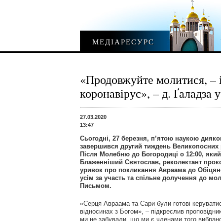
МЕДІАРЕСУРС
«Продовжуйте молитися, – і
коронавірус», – д. Ґаладза 
27.03.2020
13:47
Сьогодні, 27 березня, п’ятою наукою дияко
завершився другий тиждень Великопосних 
Після Молебню до Богородиці о 12:00, який
Блаженніший Святослав, реколектант прок
уривок про покликання Авраама до Обіцяно
усім за участь та спільне долучення до м
Письмом.
«Серця Авраама та Сари були готові керувати
відносинах з Богом», – підкреслив проповідни
ми не забували, що ми є членами того вибран