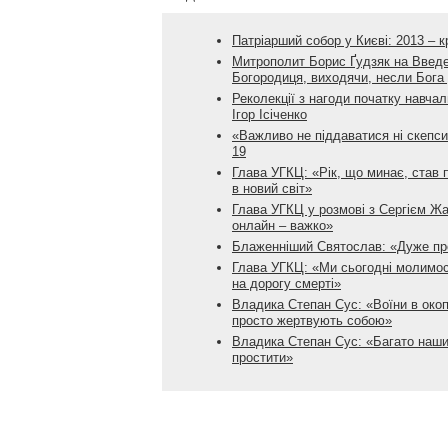
Патріарший собор у Києві: 2013 – к
Митрополит Борис Ґудзяк на Введе
Богородиця, виходячи, несли Бога 
Реколекції з нагоди початку навчал
Ігор Ісіченко
«Важливо не піддаватися ні скепси
19
Глава УГКЦ: «Рік, що минає, став
в новий світ»
Глава УГКЦ у розмові з Сергієм Ж
онлайн – важко»
Блаженніший Святослав: «Дуже про
Глава УГКЦ: «Ми сьогодні молимося
на дорогу смерті»
Владика Степан Сус: «Воїни в окоп
просто жертвують собою»
Владика Степан Сус: «Багато наши
простити»