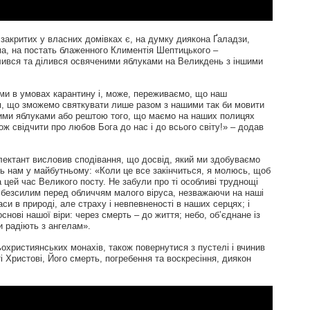
закритих у власних домівках є, на думку диякона Ґаладзи,
ма, на постать блаженного Климентія Шептицького –
олився та ділився освяченими яблуками на Великдень з іншими
ми в умовах карантину і, може, переживаємо, що наш
, що зможемо святкувати лише разом з нашими так би мовити
еними яблуками або рештою того, що маємо на наших полицях
ж свідчити про любов Бога до нас і до всього світу!» – додав
ектант висловив сподівання, що досвід, який ми здобуваємо
ть нам у майбутньому: «Коли це все закінчиться, я молюсь, щоб
 цей час Великого посту. Не забули про ті особливі труднощі
и безсилим перед обличчям малого віруса, незважаючи на наші
аси в природі, але страху і невпевненості в наших серцях; і
снові нашої віри: через смерть – до життя; небо, об’єднане із
и радіють з ангелам».
охристиянських монахів, також повернутися з пустелі і вчинив
і Христові, Його смерть, погребення та воскресіння, диякон