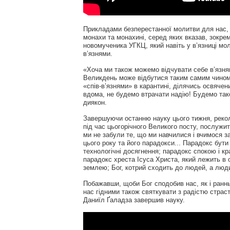
Прикладами безперестанної молитви для нас, 
монахи та монахині, серед яких вказав, зокре
новомученика УГКЦ, який навіть у в’язниці м
в’язнями.
«Хоча ми також можемо відчувати себе в’язня
Великдень може відбутися таким самим чином
«спів-в’язнями» в карантині, ділячись освяч
вдома, не будемо втрачати надію! Будемо тако
диякон.
Завершуючи останню науку цього тижня, рекол
під час цьогорічного Великого посту, послужи
ми не забули те, що ми навчилися і вчимося за
цього року та його парадокси... Парадокс бут
технологічні досягнення; парадокс спокою і кр
парадокс хреста Ісуса Христа, який лежить в о
землею; Бог, котрий сходить до людей, а люд
Побажавши, щоби Бог сподобив нас, як і раннь
нас гідними також святкувати з радістю страст
Даниїл Ґаладза завершив науку.