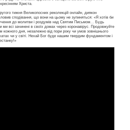
скресінням Христа.
ругого тижня Великопосних реколекцій онлайн, диякон
ловив сподівання, що вони на цьому не зупиняться: «Я хотів би
лучення до молитви і роздумів над Святим Письмом… Будь
оки ми всі зачинені в своїх домах через коронавірус. Продовжуйте
 кожного дня, незалежно від пори року чи умов зовнішнього
х хатах чи у світі. Нехай Бог буде нашим твердим фундаментом і
естанку!»