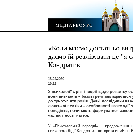
МЕДІАРЕСУРС
«Коли маємо достатньо вит
даємо їй реалізувати це "я 
Кондратик
13.04.2020
16:22
У психології є різні теорії щодо розвитку ос
вони визнають – базові речі закладаються 
до трьох-п’яти років. Деякі дослідники вв
людської психіки – особливості взаємодії з
поведінки, починають формуватися задовг
час вагітності матері.
У «Психологічній порадні» – продовження ц
психолога Лідії Кондратик, автора книг «Він і 