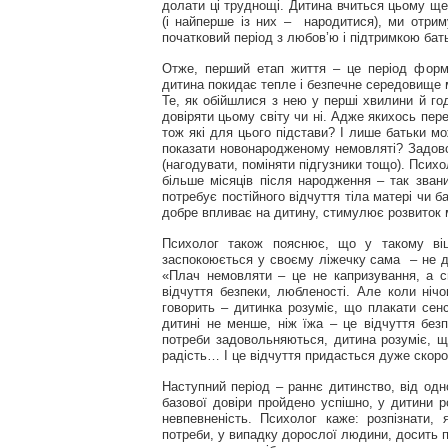
долати ці труднощі. Дитина вчиться цьому щ
(і найперше із них – народитися), ми отри
початковий період з любов’ю і підтримкою бат
Отже, перший етап життя – це період форму
дитина покидає тепле і безпечне середовище ма
Те, як обійшлися з нею у перші хвилини й го
довіряти цьому світу чи ні. Адже якихось пере
тож які для цього підстави? І лише батьки м
показати новонародженому немовляті? Задовол
(нагодувати, поміняти підгузники тощо). Психо
більше місяців після народження – так зван
потребує постійного відчуття тіла матері чи б
добре впливає на дитину, стимулює розвиток 
Психолог також пояснює, що у такому віц
заспокоюється у своєму ліжечку сама – не д
«Плач немовляти – це не капризування, а си
відчуття безпеки, любленості. Але коли нічо
говорить – дитинка розуміє, що плакати сенс
дитині не менше, ніж їжа – це відчуття безп
потреби задовольняються, дитина розуміє, що
радість… І це відчуття придасться дуже скор
Наступний період – раннє дитинство, від одн
базової довіри пройдено успішно, у дитини р
невпевненість. Психолог каже: розпізнати,
потреби, у випадку дорослої людини, досить пр