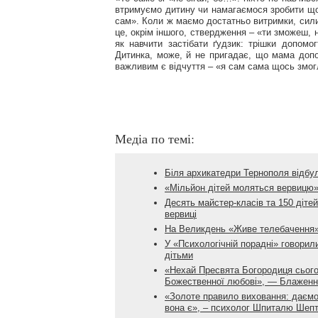
втримуємо дитину чи намагаємося зробити що
сам». Коли ж маємо достатньо витримки, сили,
це, окрім іншого, ствердження – «ти зможеш, 
як навчити застібати ґудзик: трішки допомо
Дитинка, може, й не пригадає, що мама допом
важливим є відчуття – «я сам сама щось змо
Медіа по темі:
Біля архикатедри Тернополя відбул
«Мільйон дітей моляться вервицю»:
Десять майстер-класів та 150 дітей
вервиці
На Великдень «Живе телебачення» 
У «Психологічній порадні» говорил
дітьми
«Нехай Пресвята Богородиця сьогод
Божественної любові», — Блаженн
«Золоте правило виховання: даємо 
вона є», – психолог Шпиталю Шепт