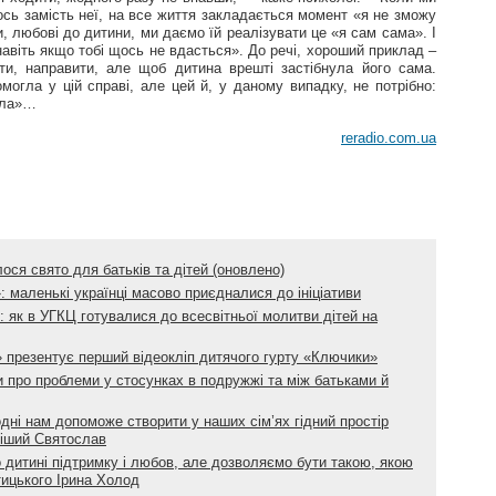
сь замість неї, на все життя закладається момент «я не зможу
 любові до дитини, ми даємо їй реалізувати це «я сам сама». І
навіть якщо тобі щось не вдасться». До речі, хороший приклад –
гти, направити, але щоб дитина врешті застібнула його сама.
огла у цій справі, але цей й, у даному випадку, не потрібно:
гла»…
reradio.com.ua
ося свято для батьків та дітей (оновлено)
 маленькі українці масово приєдналися до ініціативи
: як в УГКЦ готувалися до всесвітньої молитви дітей на
презентує перший відеокліп дитячого гурту «Ключики»
и про проблеми у стосунках в подружжі та між батьками й
ні нам допоможе створити у наших сім’ях гідний простір
іший Святослав
дитині підтримку і любов, але дозволяємо бути такою, якою
ицького Ірина Холод