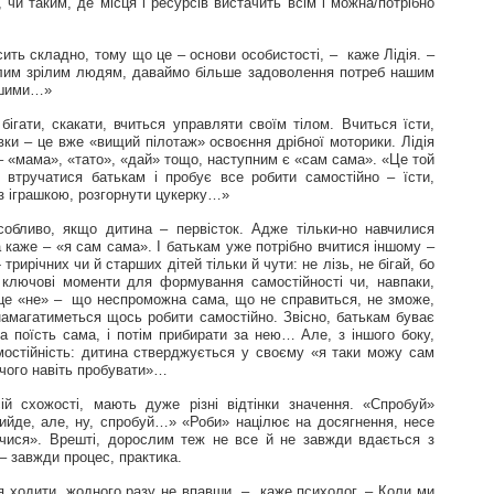
 чи таким, де місця і ресурсів вистачить всім і можна/потрібно
ить складно, тому що це – основи особистості, – каже Лідія. –
слим зрілим людям, даваймо більше задоволення потреб нашим
ішими…»
бігати, скакати, вчиться управляти своїм тілом. Вчиться їсти,
вки – це вже «вищий пілотаж» освоєння дрібної моторики. Лідія
 – «мама», «тато», «дай» тощо, наступним є «сам сама». «Це той
втручатися батькам і пробує все робити самостійно – їсти,
 з іграшкою, розгорнути цукерку…»
собливо, якщо дитина – первісток. Адже тільки-но навчилися
а каже – «я сам сама». І батькам уже потрібно вчитися іншому –
трирічних чи й старших дітей тільки й чути: не лізь, не бігай, бо
ключові моменти для формування самостійності чи, навпаки,
 це «не» – що неспроможна сама, що не справиться, не зможе,
намагатиметься щось робити самостійно. Звісно, батькам буває
ка поїсть сама, і потім прибирати за нею… Але, з іншого боку,
остійність: дитина стверджується у своєму «я таки можу сам
 чого навіть пробувати»…
ій схожості, мають дуже різні відтінки значення. «Спробуй»
вийде, але, ну, спробуй…» «Роби» націлює на досягнення, несе
вчися». Врешті, дорослим теж не все й не завжди вдається з
– завжди процес, практика.
ся ходити, жодного разу не впавши, – каже психолог. – Коли ми