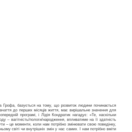
ва Грофа, базується на тому, що розвиток людини починається
 зачаття до перших місяців життя, має вирішальне значення для
передній програмі, і Лідія Кондратик нагадує: «Те, наскільки
ду – вагітність/пологи/народження, впливатиме на її здатність
ути – це моменти, коли нам потрібно змінювати свою поведінку,
ьому світі чи внутрішніх змін у нас самих. І нам потрібно вміти