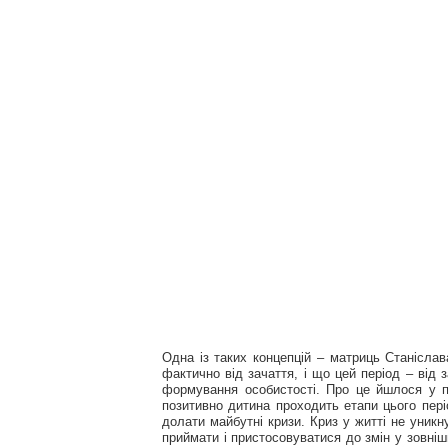
Одна із таких концепцій – матриць Станісла
фактично від зачаття, і що цей період – від
формування особистості. Про це йшлося у по
позитивно дитина проходить етапи цього періо
долати майбутні кризи. Криз у житті не уникн
приймати і пристосовуватися до змін у зовнішн