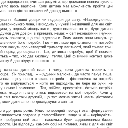
е до народження, вчиться розуміти, що доклавши певних зусиль
муємо щось вартісне. Коли дитина має можливість пройти цей
ьків, вона дістає позитивний досвід цього…»
вання базової довіри чи недовіри до світу. «Народжуючись,
теринського лона, і виходить у чужий і незвичний для неї світ.
дини, у перший місяць життя, дуже впливає на те, буде дитина
думов для довіри, в принципі, немає – світ незнайомий і чужий,
ожуть показати, що такі підстави є. Яким чином вони можуть це
ьняючи його потреби. І це – не лише про фізіологічні потреби
логи кажуть про четвертий триместр вагітності, який триває три і
ий період доношування. Так, дитинка потребує, щоб її носили,
атька – тих, хто дає безпеку і тепло. Цей фізичний контакт дуже
мозку й дає відчуття спокою…»
і означає дитячий плач, і чому, коли дитинка мовчить чи
обре. Як приклад, – «будинки малюка», де часто панує тиша.
гнал, що у нього є якась потреба – фізіологічна чи потреба
го не відбувається – ніхто не підходить, не бере на руки, не
у немає і замовкає… Так, обійми, присутність батьків потрібні
еки: якщо я плачу, хтось відізветься на мої потреби. Коли ці
 світ все-таки дружній, що тут можна жити і навіть діставати
о, коли дитина почне досліджувати світ…»
ого до трьох років. Якщо попередній період і етап формування
озвивається потреба у самостійності, якщо ж ні – нерішучість,
 як пройдено цей етап і наскільки були задоволеними базові
осто. Це відповідь самому собі на питання, яким є для неї світ