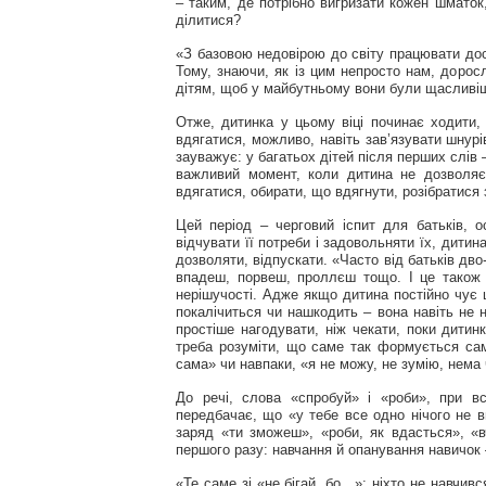
– таким, де потрібно вигризати кожен шматок,
ділитися?
«З базовою недовірою до світу працювати дос
Тому, знаючи, як із цим непросто нам, доро
дітям, щоб у майбутньому вони були щаслив
Отже, дитинка у цьому віці починає ходити, 
вдягатися, можливо, навіть зав’язувати шнурі
зауважує: у багатьох дітей після перших слів
важливий момент, коли дитина не дозволяє 
вдягатися, обирати, що вдягнути, розібратися
Цей період – черговий іспит для батьків, о
відчувати її потреби і задовольняти їх, дитин
дозволяти, відпускати. «Часто від батьків дво- 
впадеш, порвеш, проллєш тощо. І це також 
нерішучості. Адже якщо дитина постійно чує
покалічиться чи нашкодить – вона навіть не 
простіше нагодувати, ніж чекати, поки дитин
треба розуміти, що саме так формується сам
сама» чи навпаки, «я не можу, не зумію, нема
До речі, слова «спробуй» і «роби», при вс
передбачає, що «у тебе все одно нічого не 
заряд «ти зможеш», «роби, як вдасться», «
першого разу: навчання й опанування навичок 
«Те саме зі «не бігай, бо…»: ніхто не навчив