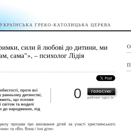
УКРАЇНСЬКА ГРЕКО-КАТОЛИЦЬКА ЦЕРКВА
римки, сили й любові до дитини, ми
О
сам, сама"», – психолог Лідія
П
0
обистості, проте всі
ГОЛОСУЮ!
у ранньому дитинстві,
рейтинг ugcc.tv
ажають, що основи
і світом та моделі
о до народження, під
иклу програм про виховання дітей за участі християнського
Вона» та «Він, Вона і їхні діти».