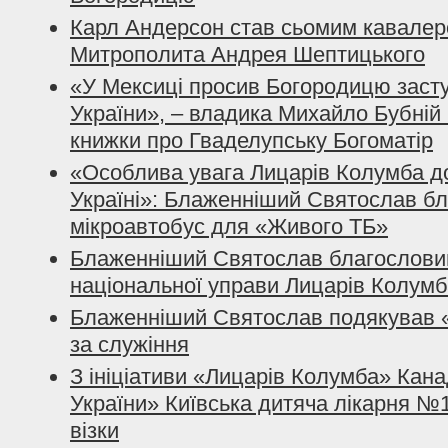
Карл Андерсон став сьомим кавалер
Митрополита Андрея Шептицького
«У Мексиці просив Богородицю заст
України», – владика Михайло Бубній 
книжки про Гваделупську Богоматір
«Особлива увага Лицарів Колумба д
Україні»: Блаженніший Святослав б
мікроавтобус для «Живого ТБ»
Блаженніший Святослав благослови
національної управи Лицарів Колумба
Блаженніший Святослав подякував
за служіння
З ініціативи «Лицарів Колумба» Кана
України» Київська дитяча лікарня №1
візки