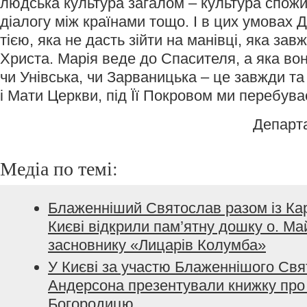
людська культура загалом – культура спожив
діалогу між країнами тощо. І в цих умовах 
тією, яка не дасть зійти на манівці, яка за
Христа. Марія веде до Спасителя, а яка вон
чи Унівська, чи Зарваницька – це завжди т
і Мати Церкви, під Її Покровом ми перебува
Департ
Медіа по темі:
Блаженніший Святослав разом із Ка
Києві відкрили пам’ятну дошку о. Ма
засновнику «Лицарів Колумба»
У Києві за участю Блаженнішого Свя
Андерсона презентували книжку про
Богородицю