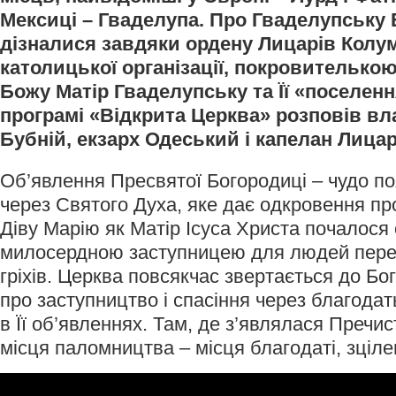
Мексиці – Гваделупа. Про Гваделупську Б
дізналися завдяки ордену Лицарів Колум
католицької організації, покровителькою
Божу Матір Гваделупську та Її «поселення
програмі «Відкрита Церква» розповів в
Бубній, екзарх Одеський і капелан Лица
Об’явлення Пресвятої Богородиці – чудо п
через Святого Духа, яке дає одкровення п
Діву Марію як Матір Ісуса Христа почалося с
милосердною заступницею для людей пере
гріхів. Церква повсякчас звертається до Б
про заступництво і спасіння через благодать 
в Її об’явленнях. Там, де з’являлася Пречис
місця паломництва – місця благодаті, зціле