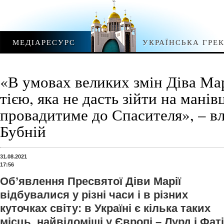
МЕДІАРЕСУРС
УКРАЇНСЬКА ГРЕ
«В умовах великих змін Діва Ма
тією, яка не дасть зійти на манів
провадитиме до Спасителя», – в
Бубній
31.08.2021
17:56
Об’явлення Пресвятої Діви Марії
відбувалися у різні часи і в різних
куточках світу: в Україні є кілька таких
місць, найвідоміші у Європі – Лурд і Фатім