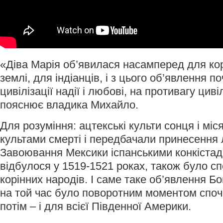
«Діва Марія об’явилася насамперед для кор
землі, для індіанців, і з цього об’явлення 
цивілізації надії і любові, на противагу циві
пояснює владика Михайло.
Для розуміння: ацтекські культи сонця і міся
культами смерті і передбачали принесення 
Завоювання Мексики іспанськими конкістад
відбулося у 1519-1521 роках, також було с
корінних народів. І саме таке об’явлення Б
на той час було поворотним моментом споч
потім – і для всієї Південної Америки.