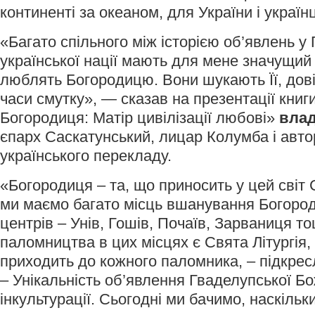
континенті за океаном, для України і україн
«Багато спільного між історією об’явлень у 
української нації мають для мене значущий с
люблять Богородицю. Вони шукають Її, довіря
часи смутку», — сказав на презентації книг
Богородиця: Матір цивілізації любові»
влад
єпарх Саскатунський, лицар Колумба і авт
українського перекладу.
«Богородиця – та, що приносить у цей світ 
ми маємо багато місць вшанування Богороди
центрів – Унів, Гошів, Почаїв, Зарваниця то
паломництва в цих місцях є Свята Літургія,
приходить до кожного паломника, – підкре
– Унікальність об’явлення Гваделупської Бо
інкультурації. Сьогодні ми бачимо, наскіль