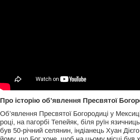
Про історію об’явлення Пресвятої Богор
Об’явлення Пресвятої Богородиці у Мексиці
році, на пагорбі Тепейяк, біля руїн язичниц
був 50-річний селянин, індіанець Хуан Дієго
йому, що Бог хоче, щоб на цьому місці був х