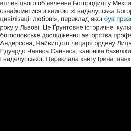
вплив цього об’явлення Богородиці у Мекси
ознайомитися з книгою «Гваделупська Бого
цивілізації любові», переклад якої
був през
ґ
року у Львові. Це
рунтовне історичне, куль
богословське дослідження авторства проф
Андерсона, Найвищого лицаря ордену Лицар
Едуардо Чавеса Санчеса, каноніка базиліки
Гваделупської. Переклала книгу Ірина Іванк