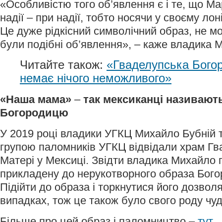
«Особливістю того об’явлення є і те, що Ма
надії – при надії, тобто носячи у своєму лон
Це дуже рідкісний символічний образ, не мо
були подібні об’явлення», – каже владика 
Читайте також:
«Гваделупська Богор
немає нічого неможливого»
«Наша мама»
–
так мексиканці називают
Богородицю
У 2019 році владики УГКЦ Михайло Бубній 
групою паломників УГКЦ відвідали храм Гв
Матері у Мексиці. Звідти владика Михайло п
прикладену до нерукотворного образа Богор
Підійти до образа і торкнутися його дозвол
випадках, тож це також було свого роду чу
Більше про цей образ і паломництво –
тут
.