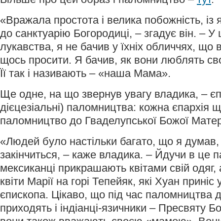
«Вражала простота і велика побожність, із
до санктуарію Богородиці, – згадує він. – У
лукавства, я не бачив у їхніх обличчях, що
щось просити. Я бачив, як вони люблять с
Її так і називають – «наша Мама».
Ще одне, на що звернув увагу владика, – єп
дієцезіальні) паломництва: кожна єпархія 
паломництво до Гваделупської Божої Матер
«Людей було настільки багато, що я думав, 
закінчиться, – каже владика. – Йдучи в це 
мексиканці прикрашають квітами свій одяг, а
квіти Марії на горі Тепейяк, які Хуан приніс 
єпископа. Цікаво, що під час паломництва 
приходять і індіанці-язичники – Пресвяту 