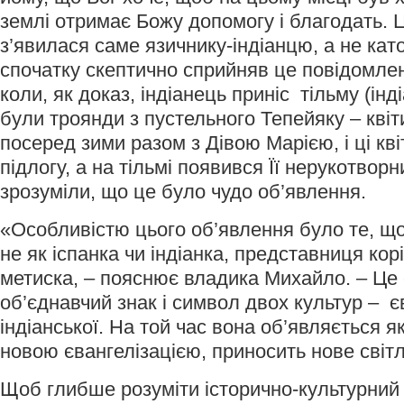
землі отримає Божу допомогу і благодать. 
з’явилася саме язичнику-індіанцю, а не кат
спочатку скептично сприйняв це повідомлен
коли, як доказ, індіанець приніс тільму (інд
були троянди з пустельного Тепейяку – квіти
посеред зими разом з Дівою Марією, і ці кв
підлогу, а на тільмі появився Її нерукотворн
зрозуміли, що це було чудо об’явлення.
«Особливістю цього об’явлення було те, що
не як іспанка чи індіанка, представниця кор
метиска, – пояснює владика Михайло. – Це 
об’єднавчий знак і символ двох культур – є
індіанської. На той час вона об’являється як
новою євангелізацією, приносить нове світл
Щоб глибше розуміти історично-культурний