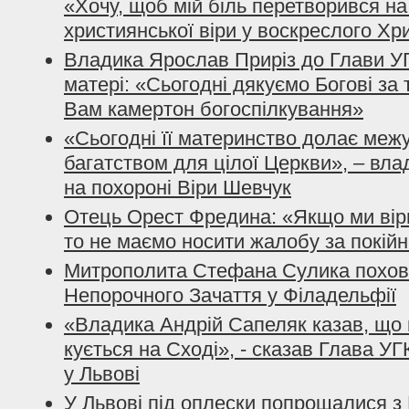
«Хочу, щоб мій біль перетворився на
християнської віри у воскреслого Хр
Владика Ярослав Приріз до Глави У
матері: «Сьогодні дякуємо Богові за 
Вам камертон богоспілкування»
«Сьогодні її материнство долає межу
багатством для цілої Церкви», – вла
на похороні Віри Шевчук
Отець Орест Фредина: «Якщо ми віри
то не маємо носити жалобу за покій
Митрополита Стефана Сулика похова
Непорочного Зачаття у Філадельфії
«Владика Андрій Сапеляк казав, що 
кується на Сході», - сказав Глава УГ
у Львові
У Львові під оплески попрощалися 