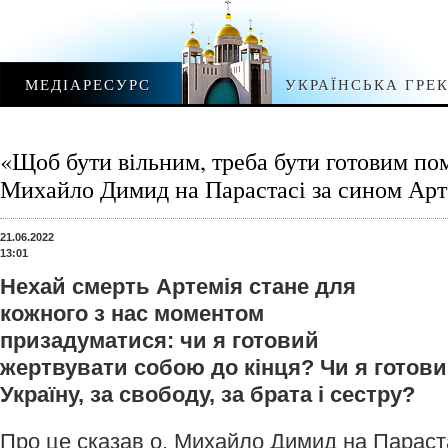
МЕДІАРЕСУРС
УКРАЇНСЬКА ГРЕ
«Щоб бути вільним, треба бути готовим пом
Михайло Димид на Парастасі за сином Ар
21.06.2022
13:01
Нехай смерть Артемія стане для
кожного з нас моментом
призадуматися: чи я готовий
жертвувати собою до кінця? Чи я готови
Україну, за свободу, за брата і сестру?
Про це сказав о. Михайло Димид на Параста