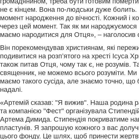
громадянином, треба бути готовим померти
не є кінцем. Вона по-людськи дуже болить.
момент народження до вічності. Кожний і к
через цей момент. Так як ми народжуємося н
маємо народитися для Отця», – наголосив 
Він порекомендував християнам, які пережи
подивитися на розп’ятого на хресті Ісуса Х
також питав Отця, чому так є, не розумів. Т
священник, не можемо всього розуміти. Ми 
маємо такого сусіда, але знаємо точно, що
надалі.
«Артемій сказав: "Я вижив". Наша родина 
та компанією "Фест" організувала Стипенді
Артема Димида. Стипендія покриватиме нав
пластунів. Я запрошую кожного з вас долу
цього фонду. Це шлях, щоб принести жертв