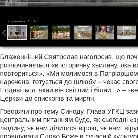
Зображення
1
/ 15
К
Блаженніший Святослав наголосив, що поч
розпочинається «в історичну хвилину, яка в
повториться». «Ми молимося в Патріаршому
наречена, готується до шлюбу – чекає свог
Подивіться, який він світлий і білий...» – 
Церкви до єпископів та мирян.
Говорячи про тему Синоду, Глава УГКЦ заз
центральним питанням буде, як сьогодні «
людину, як нам ділитися вірою, як нам, вір
провідувати Слово Боже в сучасній культурі