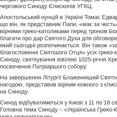
чергового Синоду Єпископів УГКЦ.
Апостольський нунцій в Україні Томас Едва
що він, як представник Папи, «має за честь
вірними греко-католиками перед троном Бо
благати про дар Святого Духа для обговор
який сьогодні розпочинається. Він також «з
благословенні Святішого Отця» усіх греко-к
Синоду, святкування ювілею 1025-річчя Хре
посвячення Патріаршого собору.
На завершення Літургії Блаженніший Свято
нагодою, представив вірним кожного з єпис
на Синоду.
Синод відбуватиметься у Києві з 11 по 18 с
Головна тема Синоду – «Українська Греко-
нова євангелізація».