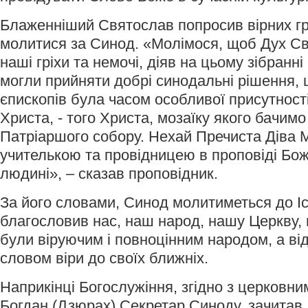
Блаженніший Святослав попросив вірних гр
молитися за Синод. «Молімося, щоб Дух С
наші гріхи та немочі, діяв на цьому зібранн
могли прийняти добрі синодальні рішення, 
єпископів була часом особливої присутност
Христа, - того Христа, мозаїку якого бачимо
Патріаршого собору. Нехай Пречиста Діва 
учителькою та провідницею в проповіді Бож
людині», – сказав проповідник.
За його словами, Синод молитиметься до Іс
благословив нас, наш народ, нашу Церкву,
були віруючим і повноцінним народом, а в
словом віри до своїх ближніх.
Наприкінці Богослужіння, згідно з церковн
Богдан (Дзюрах),Секретар Синоду, зачитав