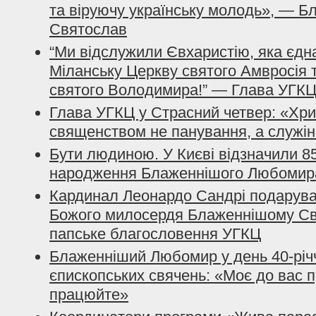
та віруючу українську молодь», — 
Святослав
“Ми відслужили Євхаристію, яка єдн
Міланську Церкву cвятого Амвросія 
cвятого Володимира!” — Глава УГК
Глава УГКЦ у Страсний четвер: «Хр
священством не панування, а служін
Бути людиною. У Києві відзначили 85
народження Блаженнішого Любомир
Кардинал Леонардо Сандрі подарув
Божого милосердя Блаженнішому Св
папське благословення УГКЦ
Блаженніший Любомир у день 40-річч
єпископських свячень: «Моє до вас п
працюйте»