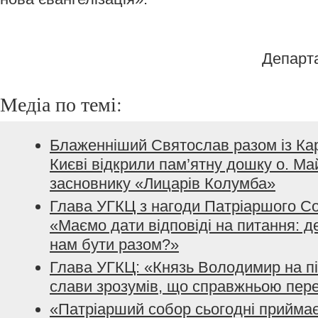
Департ
Медіа по темі:
Блаженніший Святослав разом із Ка
Києві відкрили пам’ятну дошку о. Ма
засновнику «Лицарів Колумба»
Глава УГКЦ з нагоди Патріаршого Со
«Маємо дати відповіді на питання: де
нам бути разом?»
Глава УГКЦ: «Князь Володимир на пі
слави зрозумів, що справжньою пер
«Патріарший cобор сьогодні приймає