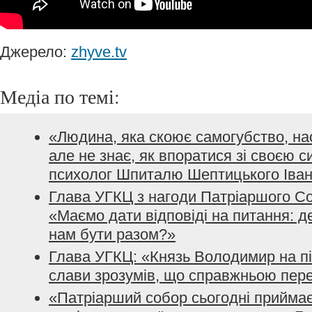
Джерело:
zhyve.tv
Медіа по темі:
«Людина, яка скоює самогубство, на
але не знає, як впоратися зі своєю с
психолог Шпиталю Шептицького Іва
Глава УГКЦ з нагоди Патріаршого Со
«Маємо дати відповіді на питання: де
нам бути разом?»
Глава УГКЦ: «Князь Володимир на пі
слави зрозумів, що справжньою пер
«Патріарший cобор сьогодні приймає