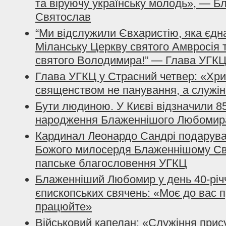
та віруючу українську молодь», — 
Святослав
“Ми відслужили Євхаристію, яка єдн
Міланську Церкву cвятого Амвросія 
cвятого Володимира!” — Глава УГК
Глава УГКЦ у Страсний четвер: «Хр
священством не панування, а служін
Бути людиною. У Києві відзначили 85
народження Блаженнішого Любомир
Кардинал Леонардо Сандрі подарув
Божого милосердя Блаженнішому Св
папське благословення УГКЦ
Блаженніший Любомир у день 40-річч
єпископських свячень: «Моє до вас п
працюйте»
Військовий капелан: «Служіння прис