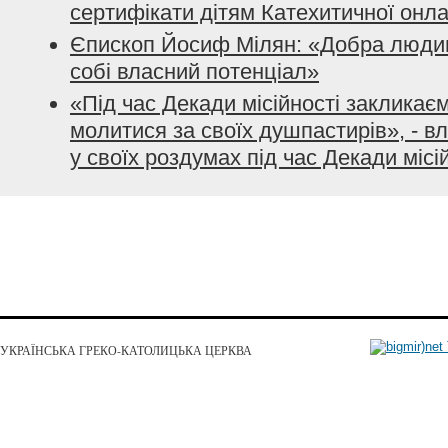
сертифікати дітям Катехитичної онл
Єпископ Йосиф Мілян: «Добра людин
собі власний потенціал»
«Під час Декади місійності закликає
молитися за своїх душпастирів», - 
у своїх роздумах під час Декади місі
УКРАЇНСЬКА ГРЕКО-КАТОЛИЦЬКА ЦЕРКВА