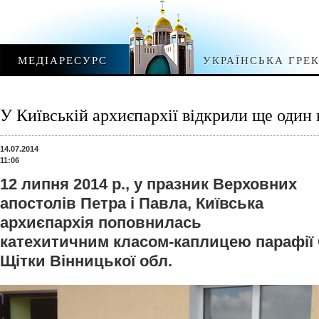
МЕДІАРЕСУРС
УКРАЇНСЬКА ГРЕ
У Київській архиєпархії відкрили ще один
14.07.2014
11:06
12 липня 2014 р., у празник Верховних
апостолів Петра і Павла, Київська
архиєпархія поповнилась
катехитичним класом-каплицею парафії 
Щітки Вінницької обл.