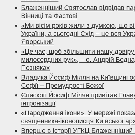
Блаженніший Святослав відвідав пар
Вінниці та Фастові
«Ми вісім років жили з думкою, що ві
України, а сьогодні Схід – це вся Ук
Яворський
«Це час, щоб збільшити нашу довіру
милосердних рук», – о. Андрій Бодн
Позняках
Владика Йосиф Мілян на Київщині о
Софії – Премудрості Божої
Єпископ Йосиф Мілян привітав Глав
інтронізації
«Народження ікони». У мережі показ
священника-іконописця Київської арх
Вперше в історії УГКЦ Блаженніший