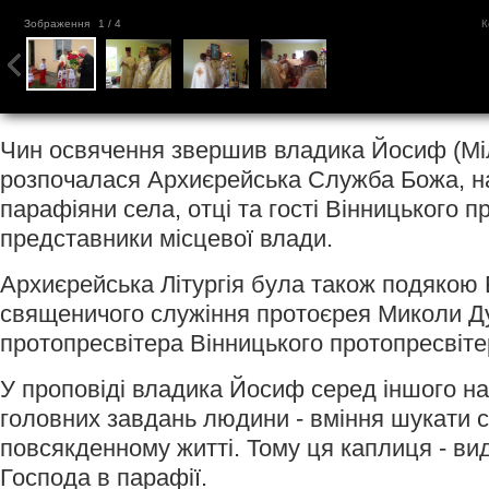
Зображення
1
/ 4
К
Чин освячення звершив владика Йосиф (Міл
розпочалася Архиєрейська Служба Божа, на
парафіяни села, отці та гості Вінницького п
представники місцевої влади.
Архиєрейська Літургія була також подякою Б
священичого служіння протоєрея Миколи Д
протопресвітера Вінницького протопресвіте
У проповіді владика Йосиф серед іншого на
головних завдань людини - вміння шукати с
повсякденному житті. Тому ця каплиця - види
Господа в парафії.