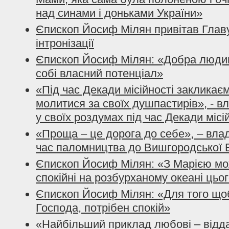
над синами і доньками України»
Єпископ Йосиф Мілян привітав Глав
інтронізації
Єпископ Йосиф Мілян: «Добра людин
собі власний потенціал»
«Під час Декади місійності закликає
молитися за своїх душпастирів», - 
у своїх роздумах під час Декади місі
«Проща – це дорога до себе», – вла
час паломництва до Вишгородської 
Єпископ Йосиф Мілян: «З Марією мо
спокійні на розбурханому океані цьо
Єпископ Йосиф Мілян: «Для того що
Господа, потрібен спокій»
«Найбільший приклад любові – відда