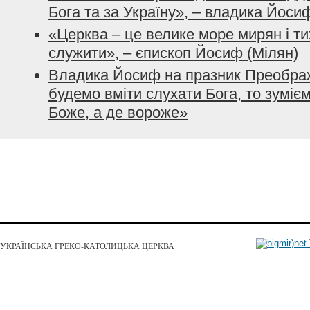
Бога та за Україну», – владика Йоси
«Церква – це велике море мирян і тих
служити», – єпископ Йосиф (Мілян)
Владика Йосиф на празник Преобра
будемо вміти слухати Бога, то зумієм
Боже, а де вороже»
УКРАЇНСЬКА ГРЕКО-КАТОЛИЦЬКА ЦЕРКВА