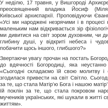
У неділю, 17 травня, у Вишгороді Архиєре
преосвященний владика Йосиф (Мілян
Київської архиєпархії. Проповідуючи Єван
«Усі ми народжені незрячими і в процесі
маленьким нам відкривається зір фізіолог
ми дивитися на світ зором духовним, чи д
глибину душі, у відкриті небеса і чуд
побачити щось іншого, глибшого?»
Звертаючи увагу прочан на постать Богоро
до вдячності Богородиці, яка неустанно
«Сьогодні складаємо їй свою молитву і 
згодилася привести на світ Світло. Сьогод
за те, що стала Матір’ю Бога і нашою матір
їй поклін за те, що стала покровом нар
мучеників українських, які шукали в житті 
життям».