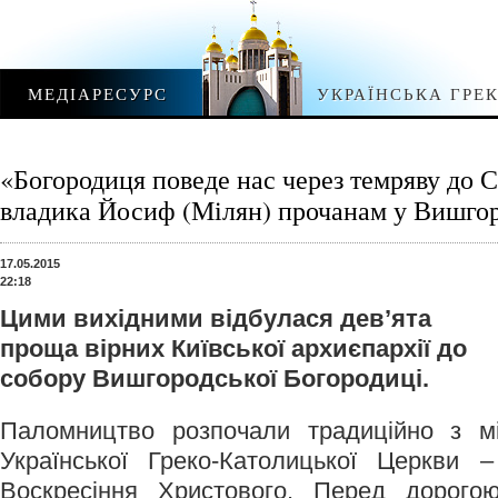
МЕДІАРЕСУРС
УКРАЇНСЬКА ГРЕ
«Богородиця поведе нас через темряву до Св
владика Йосиф (Мілян) прочанам у Вишгор
17.05.2015
22:18
Цими вихідними відбулася дев’ята
проща вірних Київської архиєпархії до
собору Вишгородської Богородиці.
Паломництво розпочали традиційно з мі
Української Греко-Католицької Церкви 
Воскресіння Христового. Перед дорого