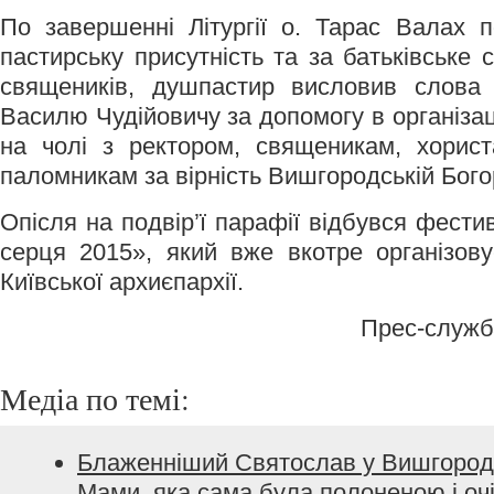
По завершенні Літургії о. Тарас Валах 
пастирську присутність та за батьківське
священиків, душпастир висловив слова 
Василю Чудійовичу за допомогу в організац
на чолі з ректором, священикам, хорис
паломникам за вірність Вишгородській Бого
Опісля на подвір’ї парафії відбувся фести
серця 2015», який вже вкотре організову
Київської архиєпархії.
Прес-служба
Медіа по темі:
Блаженніший Святослав у Вишгород
Мами, яка сама була полоненою і очі