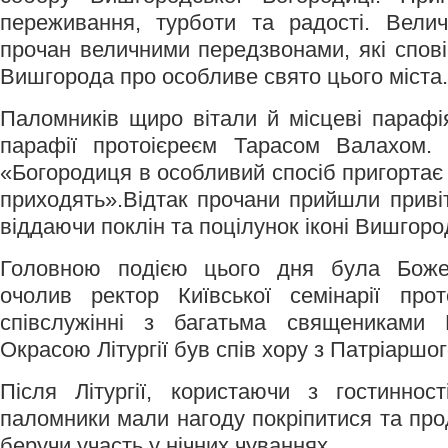
переживання, турботи та радості. Вели
прочан величними передзвонами, які спо
Вишгорода про особливе свято цього міста.
Паломників щиро вітали й місцеві парафі
парафії протоієреєм Тарасом Валахом. 
«Богородиця в особливий спосіб пригортає с
приходять».Відтак прочани прийшли приві
віддаючи поклін та поцілунок іконі Вишгоро
Головною подією цього дня була Божес
очолив ректор Київської семінарії пр
співслужінні з багатьма священиками Ки
Окрасою Літургії був спів хору з Патріаршог
Після Літургії, користаючи з гостиннос
паломники мали нагоду покріпитися та пр
беручи участь у нічних чуваннях.