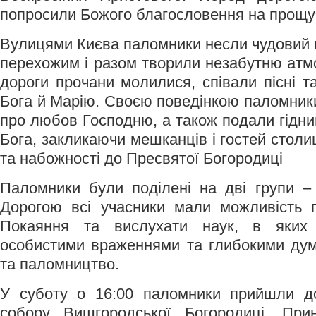
попросили Божого благословення на прощу 
Вулицями Києва паломники несли чудовий н
перехожим і разом творили незабутню атмо
дороги прочани молилися, співали пісні т
Бога й Марію. Своєю поведінкою паломники
про любов Господню, а також подали гідни
Бога, закликаючи мешканців і гостей столи
та набожності до Пресвятої Богородиці
Паломники були поділені на дві групи –
Дорогою всі учасники мали можливість п
Покаяння та вислухати наук, в яких
особистими враженнями та глибокими дум
та паломництво.
У суботу о 16:00 паломники прийшли д
собору Вишгородської Богородиці. При