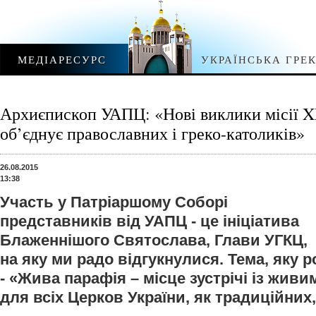
МЕДІАРЕСУРС
УКРАЇНСЬКА ГРЕ
Архиєпископ УАПЦ: «Нові виклики місії XX
об’єднує православних і греко-католиків»
26.08.2015
13:38
Участь у Патріаршому Соборі
представників від УАПЦ - це ініціатива
Блаженнішого Святослава, Глави УГКЦ,
на яку ми радо відгукнулися. Тема, яку 
- «Жива парафія – місце зустрічі із жив
для всіх Церков України, як традиційних,