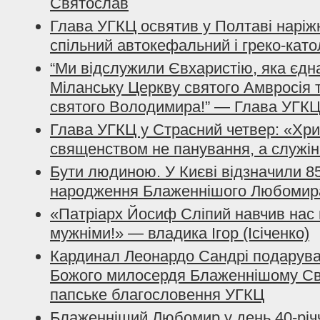
Святослав
Глава УГКЦ освятив у Полтаві наріжн
спільний автокефальний і греко-кат
“Ми відслужили Євхаристію, яка єдн
Міланську Церкву cвятого Амвросія 
cвятого Володимира!” — Глава УГК
Глава УГКЦ у Страсний четвер: «Хр
священством не панування, а служін
Бути людиною. У Києві відзначили 85
народження Блаженнішого Любомир
«Патріарх Йосиф Сліпий навчив нас 
мужніми!» — владика Ігор (Ісіченко)
Кардинал Леонардо Сандрі подарув
Божого милосердя Блаженнішому Св
папське благословення УГКЦ
Блаженніший Любомир у день 40-річч