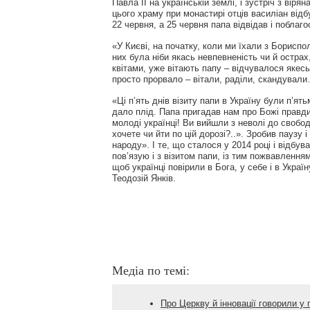
Павла ІІ на українській землі, і зустріч з вір
цього храму при монастирі отців василіан відб
22 червня, а 25 червня папа відвідав і поблаг
«У Києві, на початку, коли ми їхали з Бориспо
них була ніби якась невпевненість чи й острах
квітами, уже вітають папу – відчувалося якес
просто прорвало – вітали, раділи, скандувал
«Ці п’ять днів візиту папи в Україну були п’ятьм
дало плід. Папа пригадав нам про Божі правди 
молоді українці! Ви вийшли з неволі до свобод
хочете чи йти по цій дорозі?..». Зробив паузу 
народу». І те, що сталося у 2014 році і відбув
пов’язую і з візитом папи, із тим пожвавленням
щоб українці повірили в Бога, у себе і в Україн
Теодозій Янків.
Медіа по темі:
Про Церкву й інновації говорили у