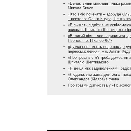
«Великі зміни можливі тільки разом
Микола Бичок
«Хто вміє почекати – здобуде більш
– психолог Ольга Кітура, Центр п
«Більшість підлітків не усвідомлюю
психолог Шпиталю Шептицького Ір
«Великий піст – час подивитися, д
Нього», – о. Ніканор Лоїк
«Думка про смерть веде нас до дум
переосмислення», – о. Аліпій Феду
«Про гроші в сім’ї треба домовлят
Шпиталю Шептицького
«Різниця між задоволенням і радіс
«Людина, яка жила для Бога і пока
Олександра (Кіляра) з Унева
Про травми дитинства у «Психологі