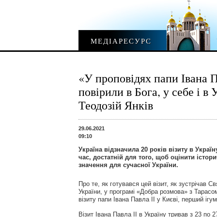
МЕДІАРЕСУРС
«У проповідях папи Івана П
повірили в Бога, у себе і в 
Теодозій Янків
29.06.2021
09:10
Україна відзначила 20 років візиту в Україну
час, достатній для того, щоб оцінити історичн
значення для сучасної України.
Про те, як готувався цей візит, як зустрічав С
України, у програмі «Добра розмова» з Тарасо
візиту папи Івана Павла ІІ у Києві, перший і
Візит Івана Павла ІІ в Україну тривав з 23 по