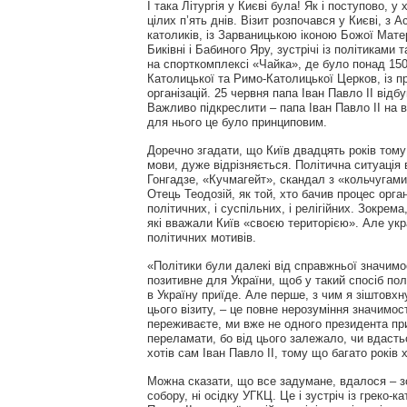
І така Літургія у Києві була! Як і поступово, 
цілих п’ять днів. Візит розпочався у Києві, з А
католиків, із Зарваницькою іконою Божої Мате
Биківні і Бабиного Яру, зустрічі із політиками
на спорткомплексі «Чайка», де було понад 150 
Католицької та Римо-Католицької Церков, із п
організацій. 25 червня папа Іван Павло ІІ відб
Важливо підкреслити – папа Іван Павло ІІ на 
для нього це було принциповим.
Доречно згадати, що Київ двадцять років тому і
мови, дуже відрізняється. Політична ситуація 
Гонгадзе, «Кучмагейт», скандал з «кольчугами» 
Отець Теодозій, як той, хто бачив процес орган
політичних, і суспільних, і релігійних. Зокре
які вважали Київ «своєю територією». Але укр
політичних мотивів.
«Політики були далекі від справжньої значимос
позитивне для України, щоб у такий спосіб пол
в Україну приїде. Але перше, з чим я зіштовхн
цього візиту, – це повне нерозуміння значимос
переживаєте, ми вже не одного президента при
переламати, бо від цього залежало, чи вдастьс
хотів сам Іван Павло ІІ, тому що багато років х
Можна сказати, що все задумане, вдалося – зок
собору, ні осідку УГКЦ. Це і зустріч із греко-