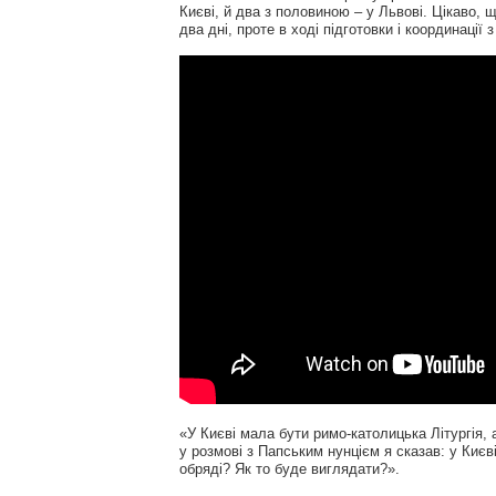
Києві, й два з половиною – у Львові. Цікаво,
два дні, проте в ході підготовки і координації
«У Києві мала бути римо-католицька Літургія, а 
у розмові з Папським нунцієм я сказав: у Києві
обряді? Як то буде виглядати?».