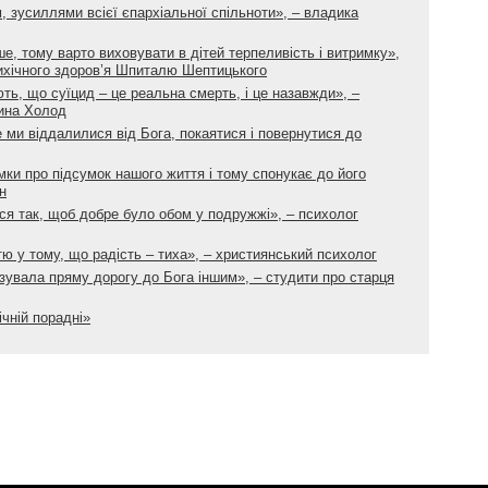
, зусиллями всієї єпархіальної спільноти», – владика
е, тому варто виховувати в дітей терпеливість і витримку»,
сихічного здоров’я Шпиталю Шептицького
ть, що суїцид – це реальна смерть, і це назавжди», –
ина Холод
е ми віддалилися від Бога, покаятися і повернутися до
ки про підсумок нашого життя і тому спонукає до його
н
ися так, щоб добре було обом у подружжі», – психолог
тю у тому, що радість – тиха», – християнський психолог
зувала пряму дорогу до Бога іншим», – студити про старця
чній порадні»