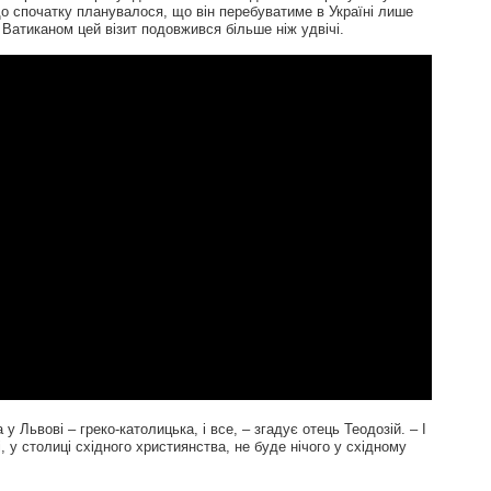
 що спочатку планувалося, що він перебуватиме в Україні лише
 з Ватиканом цей візит подовжився більше ніж удвічі.
у Львові – греко-католицька, і все, – згадує отець Теодозій. – І
, у столиці східного християнства, не буде нічого у східному