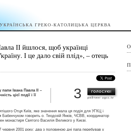
УКРАЇНСЬКА ГРЕКО-КАТОЛИЦЬКА ЦЕРКВА
авла ІІ йшлося, щоб українці
О
Україну. І це дало свій плід», – отець
П
3
 папи Івана Павла ІІ –
ГОЛОСУЮ!
ість цієї події і її
рейтинг ugcc.tv
вятішого Отця Київ, яке значення мала ця подія для УГКЦ і
м Бабенчуком говорить о. Теодозій Янків, ЧСВВ, координатор
гумен монастиря Святого Василія Великого у Києві.
 27 червня 2001 року: два з половиною дні папа перебував у