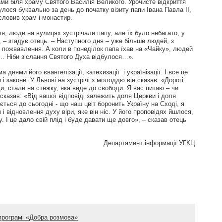
янами біля храму Святого Василія Великого. Урочисте відкриття
улося буквально за день до початку візиту папи Івана Павла ІІ,
ословив храм і монастир.
ля, люди на вулицях зустрічали папу, але їх було небагато, у
, – згадує отець. – Наступного дня – уже більше людей, з
ь пожвавлення. А коли в понеділок папа їхав на «Чайку», людей
и… Ніби зіслання Святого Духа відбулося…».
а днями його євангелізації, катехизації і українізації. І все це
і закони. У Львові на зустрічі з молоддю він сказав: «Дорогі
и, стали на стежку, яка веде до свободи. Я вас питаю – чи
і сказав: «Від вашої відповіді залежить доля Церкви і доля
ається до сьогодні - що наш цвіт боронить Україну на Сході, я
 і відновлення духу віри, яке він ніс. У його проповідях йшлося,
у. І це дало свій плід і буде давати ще довго», – сказав отець
Департамент інформації УГКЦ
 програмі «Добра розмова»