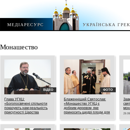
МЕДІАРЕСУРС
УКРАЇНСЬКА ГРЕ
Монашество
ВІДЕО
ФОТО
Глава УГКЦ:
Блаженніший Святослав:
Зав
«Богопосвячені спільноти
«Монашество УГКЦ є
свя
показують нам реальність
добрим деревом, яке
мон
присутності Царства
приносить щедрі плоди для
29.09
Божого у «царстві
служіння Богові та
людському»
ближньому»
18.10.2017
17.10.2017