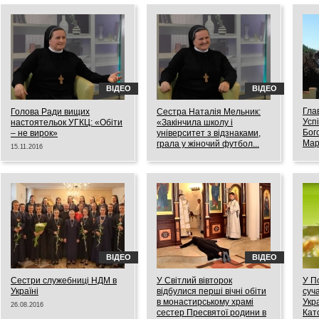
03.05.2017
ВІДЕО
ВІДЕО
Гла
Голова Ради вищих
Сестра Наталія Мельник:
Усп
настоятельок УГКЦ: «Обіти
«Закінчила школу і
Бог
– не вирок»
університет з відзнаками,
Мар
грала у жіночий футбол...
15.11.2016
Але найважливіше – це
28.08
пізнати Бога»
14.11.2016
ВІДЕО
ВІДЕО
Сестри cлужебниці НДМ в
У Світлий вівторок
У П
Україні
відбулися перші вічні обіти
суч
в монастирському храмі
Укра
26.08.2016
сестер Пресвятої родини в
Кат