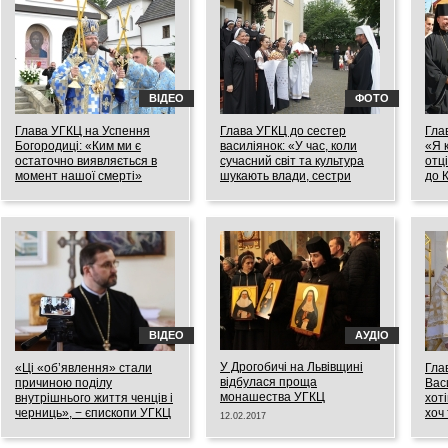
ВІДЕО
ФОТО
Глава УГКЦ на Успення
Глава УГКЦ до сестер
Гла
Богородиці: «Ким ми є
василіянок: «У час, коли
«Я 
остаточно виявляється в
сучасний світ та культура
отц
момент нашої смерті»
шукають влади, сестри
до 
склали довічний обіт
28.08.2017
19.08
послуху»
20.08.2017
ВІДЕО
АУДІО
У Дрогобичі на Львівщині
«Ці «об’явлення» стали
Гла
відбулася проща
причиною поділу
Вас
монашества УГКЦ
внутрішнього життя ченців і
хоті
черниць», − єпископи УГКЦ
хоч
12.02.2017
під час прес-конференції в
хри
Тернополі
14.01